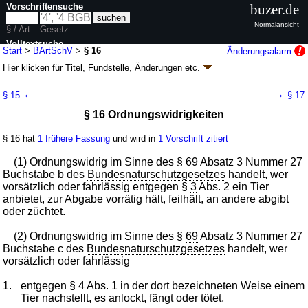
Vorschriftensuche
buzer.de
Normalansicht
§ / Art.
Gesetz
Volltextsuche
Start
>
BArtSchV
>
§ 16
Änderungsalarm
Hier klicken für
Titel, Fundstelle, Änderungen
etc.
nur in BArtSchV
§ 16 - Bundesartenschutzverordnung
←
→
§ 15
§ 17
(BArtSchV)
§ 16 Ordnungswidrigkeiten
Artikel 1 G. v. 16.02.2005
BGBl. I S. 258
, 896; zuletzt geändert durch
Artikel 10
G. v. 21.01.2013
BGBl. I S. 95
§ 16 hat
1 frühere Fassung
und wird in
1 Vorschrift zitiert
Geltung ab 25.02.2005; FNA: 791-8-1
Naturschutz
4 weitere Fassungen
|
Drucksachen / Entwurf / Begründung
|
(1) Ordnungswidrig im Sinne des §
69
Absatz 3 Nummer 27
wird in 8 Vorschriften zitiert
Buchstabe b des
Bundesnaturschutzgesetzes
handelt, wer
vorsätzlich oder fahrlässig entgegen §
3
Abs. 2 ein Tier
Abschnitt 5 Ordnungswidrigkeiten
anbietet, zur Abgabe vorrätig hält, feilhält, an andere abgibt
oder züchtet.
(2) Ordnungswidrig im Sinne des §
69
Absatz 3 Nummer 27
Buchstabe c des
Bundesnaturschutzgesetzes
handelt, wer
vorsätzlich oder fahrlässig
1.
entgegen §
4
Abs. 1 in der dort bezeichneten Weise einem
Tier nachstellt, es anlockt, fängt oder tötet,