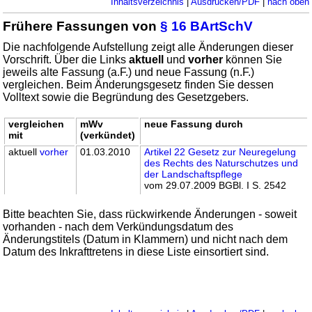
Inhaltsverzeichnis
|
Ausdrucken/PDF
|
nach oben
Frühere Fassungen von
§ 16 BArtSchV
Die nachfolgende Aufstellung zeigt alle Änderungen dieser
Vorschrift. Über die Links
aktuell
und
vorher
können Sie
jeweils alte Fassung (a.F.) und neue Fassung (n.F.)
vergleichen. Beim Änderungsgesetz finden Sie dessen
Volltext sowie die Begründung des Gesetzgebers.
vergleichen
mWv
neue Fassung durch
mit
(verkündet)
aktuell
vorher
01.03.2010
Artikel 22 Gesetz zur Neuregelung
des Rechts des Naturschutzes und
der Landschaftspflege
vom 29.07.2009 BGBl. I S. 2542
Bitte beachten Sie, dass rückwirkende Änderungen - soweit
vorhanden - nach dem Verkündungsdatum des
Änderungstitels (Datum in Klammern) und nicht nach dem
Datum des Inkrafttretens in diese Liste einsortiert sind.