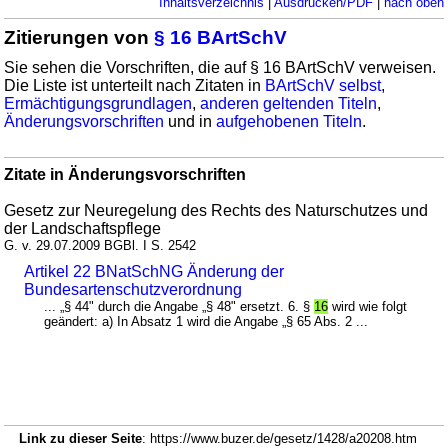
Inhaltsverzeichnis
|
Ausdrucken/PDF
|
nach oben
Zitierungen von
§ 16 BArtSchV
Sie sehen die Vorschriften, die auf § 16 BArtSchV verweisen.
Die Liste ist unterteilt nach Zitaten in
BArtSchV selbst
,
Ermächtigungsgrundlagen
,
anderen geltenden Titeln
,
Änderungsvorschriften
und in
aufgehobenen Titeln
.
Zitate in Änderungsvorschriften
Gesetz zur Neuregelung des Rechts des Naturschutzes und
der Landschaftspflege
G. v. 29.07.2009 BGBl. I S. 2542
Artikel 22 BNatSchNG Änderung der
Bundesartenschutzverordnung
... „§ 44" durch die Angabe „§ 48" ersetzt. 6. §
16
wird wie folgt
geändert: a) In Absatz 1 wird die Angabe „§ 65 Abs. 2 ...
Link zu dieser Seite
: https://www.buzer.de/gesetz/1428/a20208.htm