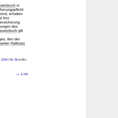
esetzbuch
in
herungspflicht
sind, erhalten
d ihre
versicherung
tungen des
gesetzbuch
gilt
ges, den der
weiter Halbsatz
 2026 I Nr. 56
m.W.v.
→
§ 10b