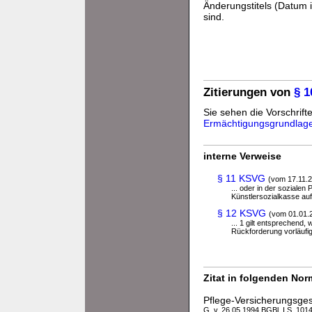
Änderungstitels (Datum i
sind.
Zitierungen von
§ 
Sie sehen die Vorschrifte
Ermächtigungsgrundlag
interne Verweise
§ 11 KSVG
(vom 17.11.
... oder in der soziale
Künstlersozialkasse auf 
§ 12 KSVG
(vom 01.01.
... 1 gilt entsprechend
Rückforderung vorläufig 
Zitat in folgenden No
Pflege-Versicherungsge
G. v. 26.05.1994 BGBl. I S. 1014