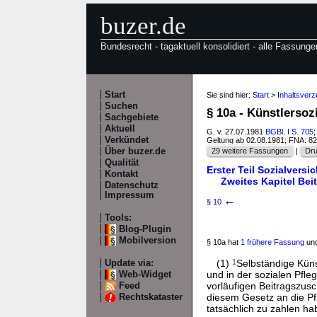
buzer.de
Bundesrecht - tagaktuell konsolidiert - alle Fassunge
Start
Sie sind hier:
Start
>
Inhaltsver
Suchen
§ 10a - Künstlerso
Sachgebiete
Aktuell
G. v. 27.07.1981
BGBl. I S. 705
;
Verkündet
Geltung ab 02.08.1981; FNA: 8
Über buzer.de
29 weitere Fassungen
|
Dru
Qualität
Erster Teil Sozialvers
Kontakt
Zweites Kapitel Bei
Datenschutz
Impressum
←
§ 10
Tools:
Blog-Plugin
Mobilversion
§ 10a hat
1 frühere Fassung
und
(1)
1
Selbständige Küns
Update via:
und in der sozialen Pfle
Web-Widget
vorläufigen Beitragszusc
Feed
diesem Gesetz an die Pf
Rechtskataster
tatsächlich zu zahlen h