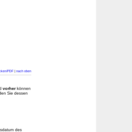
cken/PDF
|
nach oben
d
vorher
können
nden Sie dessen
gsdatum des