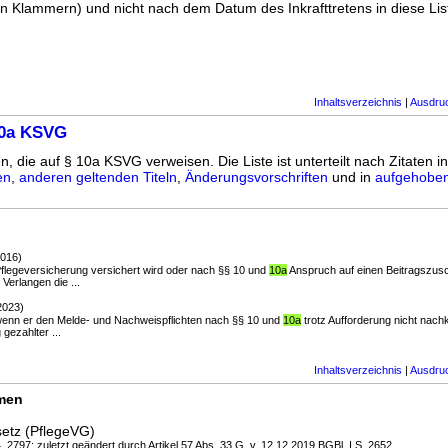
n Klammern) und nicht nach dem Datum des Inkrafttretens in diese List
Inhaltsverzeichnis
|
Ausdru
10a KSVG
n, die auf § 10a KSVG verweisen. Die Liste ist unterteilt nach Zitaten i
en
,
anderen geltenden Titeln
,
Änderungsvorschriften
und in
aufgehoben
2016)
n Pflegeversicherung versichert wird oder nach §§ 10 und
10a
Anspruch auf einen Beitragszusc
Verlangen die ...
2023)
, wenn er den Melde- und Nachweispflichten nach §§ 10 und
10a
trotz Aufforderung nicht nac
gezahlter ...
Inhaltsverzeichnis
|
Ausdru
rmen
setz (PflegeVG)
, 2797; zuletzt geändert durch Artikel 57 Abs. 33 G. v. 12.12.2019 BGBl. I S. 2652