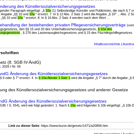
Änderung des Künstlersozialversicherungsgesetzes
olgender Paragraph eingefügt: „§
10a
(1) Selbständige Künstler und Publizisten, die nach § 7 vo
e Angabe „§§ 10 und
10a
" ersetzt. 7. In § 12 Abs. 2 Satz 2 wird die Angabe „§ 10" ... Abs. 2 
e „§§ 10 und
10a
" ersetzt. 8. In § 16 Abs. 2 Satz 4 werden nach dem Wort ...
Behandlung der bestehenden privaten Pflegeversicherungsverträge
(vom
ngsgesetzes, den §§ 15 und 20 des Unterhaltssicherungsgesetzes,
§ 10a des
rungsgesetzes
, § 276 des Lastenausgleichsgesetzes und § 15 des Flüchtlingshilfegesetzes. .
Inhaltsverzeichnis
|
Ausdru
schriften
etz (8. SGB IV-ÄndG)
, 2026 I Nr. 56
-ÄndG Änderung des Künstlersozialversicherungsgesetzes
§ 6 oder § 7" ersetzt. 4. In
§ 10a Absatz 1 Satz 1
wird die Angabe „§ 7" durch die Angabe „§ 6 
rung des Künstlersozialversicherungsgesetzes und anderer Gesetze
4
ÄndG Änderung des Künstlersozialversicherungsgesetzes
BGBl. I S. 554), wird wie folgt geändert: 1. Nach §
10a
wird folgender § 10b eingefügt: „§ 10b D
Link zu dieser Seite
: https://www.buzer.de/gesetz/1471/a20806.htm