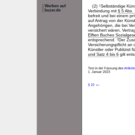
(2)
1
Selbständige Küns
Werben auf
buzer.de
Verbindung mit
§ 5 Abs. 
befreit und bei einem pr
auf Antrag von der Künst
Angehörigen, die bei Ver
versichert wären, Vertr
Elften Buches Sozialges
entsprechend.
3
Der Zusc
Versicherungspflicht an 
Künstler oder Publizist 
und Satz 4 bis 6
gilt ent
Text in der Fassung des
Artikel
1. Januar 2023
←
§ 10