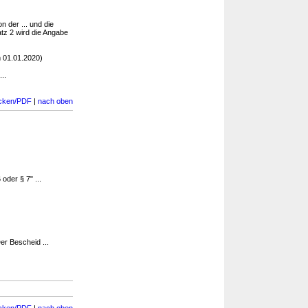
n der ... und die
Satz 2 wird die Angabe
 01.01.2020)
..
cken/PDF
|
nach oben
oder § 7" ...
er Bescheid ...