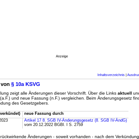
Anzeige
Inhaltsverzeichnis
|
Ausdru
 von
§ 10a KSVG
lung zeigt alle Änderungen dieser Vorschrift. Über die Links
aktuell
un
g (a.F.) und neue Fassung (n.F.) vergleichen. Beim Änderungsgesetz fi
ündung des Gesetzgebers.
verkündet)
neue Fassung durch
2023
Artikel 17 8. SGB IV-Änderungsgesetz (8. SGB IV-ÄndG)
vom 20.12.2022 BGBl. I S. 2759
ss rückwirkende Änderungen - soweit vorhanden - nach dem Verkündun