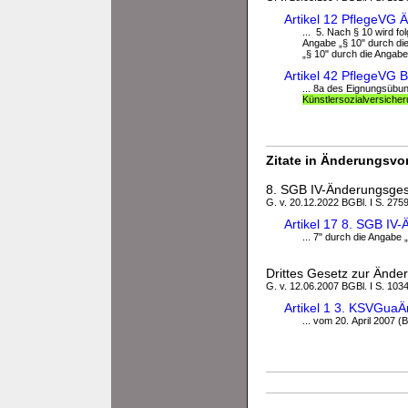
Artikel 12 PflegeVG 
... 5. Nach § 10 wird f
Angabe „§ 10" durch di
„§ 10" durch die Angab
Artikel 42 PflegeVG 
... 8a des Eignungsübu
Künstlersozialversiche
Zitate in Änderungsvor
8. SGB IV-Änderungsges
G. v. 20.12.2022 BGBl. I S. 2759
Artikel 17 8. SGB IV
... 7" durch die Angabe „
Drittes Gesetz zur Ände
G. v. 12.06.2007 BGBl. I S. 103
Artikel 1 3. KSVGua
... vom 20. April 2007 (