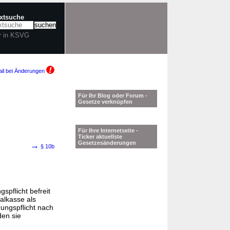
extsuche
r in KSVG
il bei Änderungen
Für Ihr Blog oder Forum -
Gesetze verknüpfen
Für Ihre Internetseite -
Ticker aktuellste
Gesetzesänderungen
→
§ 10b
spflicht befreit
ialkasse als
rungspflicht nach
den sie