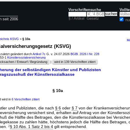
Vorschriftensuche
Vollt
§ / Artikel
Gesetz
n seit 2006
nu
zeichnis KSVG
>
§ 10a
Ma
zialversicherungsgesetz (KSVG)
 zuletzt geändert durch
Artikel 7c
G. v. 24.07.2026
BGBl. 2026 I Nr. 228
253-1
Künstlersozialversicherung
cksachen / Entwurf / Begründung
|
wird in 139 Vorschriften zitiert
icherung der selbständigen Künstler und Publizisten
tragszuschuß der Künstlersozialkasse
§ 10a
 wird in
6 Vorschriften zitiert
tler und Publizisten, die nach
§ 6
oder
§ 7
von der Krankenversicherung
geversicherung versichert sind, erhalten auf Antrag von der Künstlersoz
huß die Hälfte des Beitrages, den die Künstlersozialkasse bei Versiche
legekasse zu zahlen hätte, höchstens jedoch die Hälfte des Betrages, 
aben.
2
§ 10 Abs. 1 Satz 2 bis 4
gilt entsprechend.