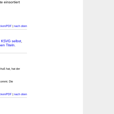
e einsortiert
cken/PDF
|
nach oben
n
KSVG selbst
,
en Titeln
.
huß hat, hat der
hkommt. Die
cken/PDF
|
nach oben