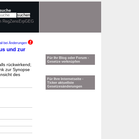
tsuche
in RegZensErpGEG
il bei Änderungen
us und zur
Für Ihr Blog oder Forum -
Gesetze verknüpfen
lls rückwirkend;
ink zur Synopse
ansicht des
Für Ihre Internetseite -
Ticker aktuellste
Gesetzesänderungen