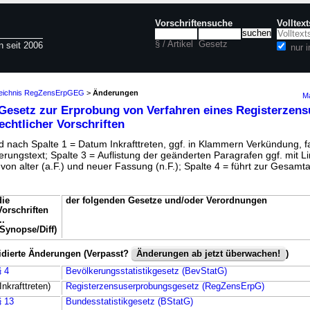
Vorschriftensuche
Volltex
§ / Artikel
Gesetz
n seit 2006
nur 
zeichnis RegZensErpGEG
>
Änderungen
Ma
Gesetz zur Erprobung von Verfahren eines Registerzens
echtlicher Vorschriften
 nach Spalte 1 = Datum Inkrafttreten, ggf. in Klammern Verkündung, fa
rungstext; Spalte 3 = Auflistung der geänderten Paragrafen ggf. mit L
on alter (a.F.) und neuer Fassung (n.F.); Spalte 4 = führt zur Gesamt
die
der folgenden Gesetze und/oder Verordnungen
Vorschriften
..
(Synopse/Diff)
idierte Änderungen (Verpasst?
Änderungen ab jetzt überwachen!
)
§ 4
Bevölkerungsstatistikgesetz (BevStatG)
(Inkrafttreten)
Registerzensuserprobungsgesetz (RegZensErpG)
§ 13
Bundesstatistikgesetz (BStatG)