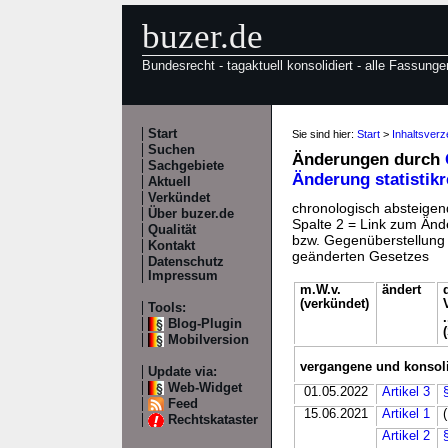
buzer.de
Bundesrecht - tagaktuell konsolidiert - alle Fassunge
Start
Sie sind hier:
Start
>
Inhaltsver
Suchen
Änderungen durch
Sachgebiete
Änderung statistikr
Aktuell
Verkündet
chronologisch absteigend
Über buzer.de
Spalte 2 = Link zum Ände
Qualität
bzw. Gegenüberstellung v
Kontakt
geänderten Gesetzes
Datenschutz
Impressum
m.W.v.
ändert
(verkündet)
Tools:
.
Blog-Plugin
Mobilversion
vergangene und konsol
Update via:
Web-Widget
01.05.2022
Artikel 3
Feed
15.06.2021
Artikel 1
Rechtskataster
Artikel 2