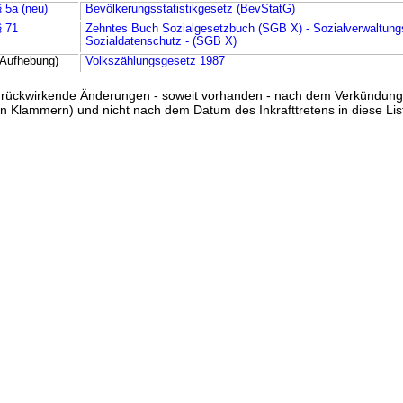
§ 5a (neu)
Bevölkerungsstatistikgesetz (BevStatG)
§ 71
Zehntes Buch Sozialgesetzbuch (SGB X) - Sozialverwaltung
Sozialdatenschutz - (SGB X)
(Aufhebung)
Volkszählungsgesetz 1987
ss rückwirkende Änderungen - soweit vorhanden - nach dem Verkündun
n Klammern) und nicht nach dem Datum des Inkrafttretens in diese List