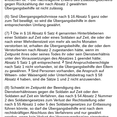
gegen Rückzahlung der nach Absatz 2 gewährten
Übergangsbeihilfe ist nicht zulässig.
(6) Sind Übergangsgebührnisse nach § 16 Absatz 5 ganz oder
zum Teil bewilligt, so wird die Übergangsbeihilfe in dem
entsprechenden Umfang gewährt.
(7)
1
Die in § 16 Absatz 6 Satz 4 genannten Hinterbliebenen
einer Soldatin auf Zeit oder eines Soldaten auf Zeit, die oder der
nach einer Wehrdienstzeit von mehr als sechs Monaten
verstorben ist, erhalten die Übergangsbeihilfe, die der oder dem
Verstorbenen nach Absatz 2 zugestanden hätte, wenn im
Zeitpunkt ihres oder seines Todes ihr oder sein Dienstverhältnis
unter den Voraussetzungen des Absatzes 1 geendet hätte;
Absatz 5 Satz 1 gilt entsprechend.
2
Sind Anspruchsberechtigte
nach Satz 1 nicht vorhanden, ist die Übergangsbeihilfe den Eltern
zu gewähren.
3
Sind Personen vorhanden, die Anspruch auf
Witwen- oder Waisengeld oder Unterhaltsbeitrag nach § 58
Absatz 4 haben, sind die Sätze 1 und 2 nicht anzuwenden.
(8) Schwebt im Zeitpunkt der Beendigung des
Dienstverhältnisses gegen die Soldatin auf Zeit oder den
Soldaten auf Zeit ein Verfahren, das nach § 54 Absatz 2 Nummer
2 des Soldatengesetzes zum Verlust der Rechtsstellung oder
nach § 55 Absatz 1 oder 5 des Soldatengesetzes zur Entlassung
führen könnte, so darf die Übergangsbeihilfe erst nach dem
rechtskräftigen Abschluss des Verfahrens und nur gewährt
werden, wenn kein Verlust der Versorgungsbezüge eingetreten