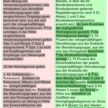
beim Bezug von
Monats, in dem die für
Verwendungseinkommen, das
Bundesbeamtinnen und
mindestens aus derselben
Bundesbeamte geltende
Besoldungsgruppe oder
Regelaltersgrenze nach § 51
vergleichbaren Entgeltgruppen
Absatz 1 und 2 des
berechnet wird, aus der sich
Bundesbeamtengesetzes
auch die ruhegehaltfähigen
erreicht wird,
bis zum Erreichen
Dienstbezüge bestimmen.
4
Für
der maßgeblichen
sonstiges in der Höhe
Höchstgrenze gezahlt.
3
Die
vergleichbares
Höchstgrenze beträgt
71,75
Verwendungseinkommen gelten
Prozent der ruhegehaltfähigen
Satz 3 und Absatz 3 Satz 4
Dienstbezüge aus der Endstufe
entsprechend.
5
Satz 1 ist nicht
der Besoldungsgruppe, aus der
auf Empfängerinnen und
sich das Ruhegehalt
berechnet.
Empfänger von Waisengeld
4
Die Mindesthöchstgrenze
anzuwenden.
beträgt
71,75 Prozent des
Eineinhalbfachen der jeweils
(2) Als Höchstgrenze gelten
ruhegehaltfähigen Dienstbezüge
aus der Endstufe der
1. für Soldatinnen
im
Besoldungsgruppe A
4.
5
Zu
Ruhestand,
Soldaten im
dem Betrag nach Satz 3 oder 4
Ruhestand, Witwen und Witwer
kommen der
jeweils
zustehende
die
ruhegehaltfähigen
Unterschiedsbetrag
nach § 64
Dienstbezüge aus
der
Endstufe
Absatz 1 sowie
ein Betrag
in
der Besoldungsgruppe, aus der
Höhe von
monatlich 14
sich das Ruhegehalt berechnet,
Zwölfteln der
mindestens ein Betrag in Höhe
Geringfügigkeitsgrenze im Sinne
des Eineinhalbfachen der
des § 8 Absatz 1a des Vierten