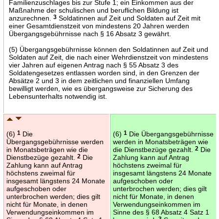
Familienzuschlages bis zur Stufe 1; ein Einkommen aus der
Maßnahme der schulischen und beruflichen Bildung ist
anzurechnen.
3
Soldatinnen auf Zeit und Soldaten auf Zeit mit
einer Gesamtdienstzeit von mindestens 20 Jahren werden
Übergangsgebührnisse nach § 16 Absatz 3 gewährt.
(5) Übergangsgebührnisse können den Soldatinnen auf Zeit und
Soldaten auf Zeit, die nach einer Wehrdienstzeit von mindestens
vier Jahren auf eigenen Antrag nach § 55 Absatz 3 des
Soldatengesetzes entlassen worden sind, in den Grenzen der
Absätze 2 und 3 in dem zeitlichen und finanziellen Umfang
bewilligt werden, wie es übergangsweise zur Sicherung des
Lebensunterhalts notwendig ist.
(6)
1
Die
(6)
1
Die Übergangsgebührnisse
Übergangsgebührnisse werden
werden in Monatsbeträgen wie
in Monatsbeträgen wie die
die Dienstbezüge gezahlt.
2
Die
Dienstbezüge gezahlt.
2
Die
Zahlung kann auf Antrag
Zahlung kann auf Antrag
höchstens zweimal für
höchstens zweimal für
insgesamt längstens 24 Monate
insgesamt längstens 24 Monate
aufgeschoben oder
aufgeschoben oder
unterbrochen werden; dies gilt
unterbrochen werden; dies gilt
nicht für Monate, in denen
nicht für Monate, in denen
Verwendungseinkommen im
Verwendungseinkommen im
Sinne des § 68 Absatz 4 Satz 1
3