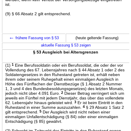
ist.
(9) § 66 Absatz 2 gilt entsprechend.
←
frühere Fassung von § 53
(heute geltende Fassung)
aktuelle Fassung § 53 zeigen
§ 53 Ausgleich bei Altersgrenzen
(1)
1
Eine Berufssoldatin oder ein Berufssoldat, die oder der vor
Vollendung des 67. Lebensjahres nach § 44 Absatz 1 oder 2 des
Soldatengesetzes in den Ruhestand getreten ist, erhält neben
ihrem oder seinem Ruhegehalt einen einmaligen Ausgleich in
Höhe des Fünffachen der Dienstbezüge (§ 1 Absatz 2 Nummer
1, 3 und 4 des Bundesbesoldungsgesetzes) des letzten Monats,
jedoch nicht über 4.091 Euro.
2
Dieser Betrag verringert sich um
jeweils ein Fünftel mit jedem Dienstjahr, das über das vollendete
62. Lebensjahr hinaus geleistet wird.
3
Er ist beim Eintritt in den
Ruhestand in einer Summe auszuzahlen.
4
§ 29 Absatz 1 Satz 2
gilt entsprechend.
5
Der Ausgleich wird nicht neben einer
einmaligen Unfallentschädigung (§ 84) oder einer einmaligen
Entschädigung (§ 85) gewährt.
(2) Schwebt im Zeitpunkt des Eintritts in den Ruhestand gegen