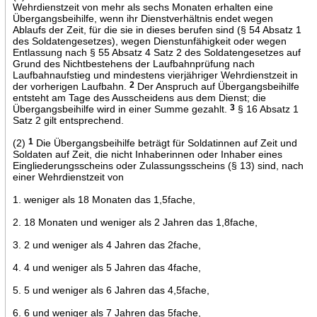
Wehrdienstzeit von mehr als sechs Monaten erhalten eine
Übergangsbeihilfe, wenn ihr Dienstverhältnis endet wegen
Ablaufs der Zeit, für die sie in dieses berufen sind (§ 54 Absatz 1
des Soldatengesetzes), wegen Dienstunfähigkeit oder wegen
Entlassung nach § 55 Absatz 4 Satz 2 des Soldatengesetzes auf
Grund des Nichtbestehens der Laufbahnprüfung nach
Laufbahnaufstieg und mindestens vierjähriger Wehrdienstzeit in
der vorherigen Laufbahn.
2
Der Anspruch auf Übergangsbeihilfe
entsteht am Tage des Ausscheidens aus dem Dienst; die
Übergangsbeihilfe wird in einer Summe gezahlt.
3
§ 16 Absatz 1
Satz 2 gilt entsprechend.
(2)
1
Die Übergangsbeihilfe beträgt für Soldatinnen auf Zeit und
Soldaten auf Zeit, die nicht Inhaberinnen oder Inhaber eines
Eingliederungsscheins oder Zulassungsscheins (§ 13) sind, nach
einer Wehrdienstzeit von
1. weniger als 18 Monaten das 1,5fache,
2. 18 Monaten und weniger als 2 Jahren das 1,8fache,
3. 2 und weniger als 4 Jahren das 2fache,
4. 4 und weniger als 5 Jahren das 4fache,
5. 5 und weniger als 6 Jahren das 4,5fache,
6. 6 und weniger als 7 Jahren das 5fache,