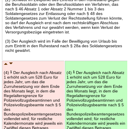
die Berufssoldatin oder den Berufssoldaten ein Verfahren, das
nach § 46 Absatz 1 oder Absatz 2 Nummer 1 bis 3 des
Soldatengesetzes zur Entlassung oder nach § 48 des
Soldatengesetzes zum Verlust der Rechtsstellung führen könnte,
so darf der Ausgleich erst nach dem rechtskräftigen Abschluss
des Verfahrens und nur gewährt werden, wenn kein Verlust der
Versorgungsbezüge eingetreten ist.
(3) Der Ausgleich wird im Falle der Bewilligung von Urlaub bis
zum Eintritt in den Ruhestand nach § 28a des Soldatengesetzes
nicht gewährt.
(4)
1
Der Ausgleich nach Absatz
(4)
1
Der Ausgleich nach Absatz
1 erhöht sich um 528 Euro für
1 erhöht sich um 528 Euro für
jedes Jahr, um das die
jedes Jahr, um das die
Zurruhesetzung vor dem Ende
Zurruhesetzung vor dem Ende
des Monats liegt, in dem die
des Monats liegt, in dem die
Regelaltersgrenze für
Regelaltersgrenze für
Polizeivollzugsbeamtinnen und
Polizeivollzugsbeamtinnen und
Polizeivollzugsbeamte nach § 5
Polizeivollzugsbeamte nach § 5
des
des
Bundespolizeibeamtengesetzes
Bundespolizeibeamtengesetzes
vollendet wird; für restliche
vollendet wird; für restliche
Kalendermonate wird jeweils ein
Kalendermonate wird jeweils ein
Zwölftel dieses Betrages
Zwölftel dieses Betrages