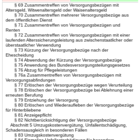
§ 69 Zusammentreffen von Versorgungsbezügen mit
Altersgeld, Witwenaltersgeld oder Waisenaltersgeld
§ 70 Zusammentreffen mehrerer Versorgungsbezüge aus
dem öffentlichen Dienst
§ 71 Zusammentreffen von Versorgungsbezügen und
Renten
§ 72 Zusammentreffen von Versorgungsbezügen mit einer
laufenden Alterssicherungsleistung aus zwischenstaatlicher oder
überstaatlicher Verwendung
§ 73 Kürzung der Versorgungsbezüge nach der
Ehescheidung
§ 74 Abwendung der Kürzung der Versorgungsbezüge
§ 75 Anwendung des Bundesversorgungsteilungsgesetzes
§ 76 Abzug für Pflegeleistungen
§ 76a Zusammentreffen von Versorgungsbezügen mit
Versorgungsabfindungen
§ 77 Erlöschen der Versorgungsbezüge wegen Verurteilung
§ 78 Erlöschen der Versorgungsbezüge bei Ablehnung einer
erneuten Berufung
§ 79 Entziehung der Versorgung
§ 80 Erlöschen und Wiederaufleben der Versorgungsbezüge
für Hinterbliebene
§ 81 Anzeigepflicht
§ 82 Nichtberücksichtigung der Versorgungsbezüge
Abschnitt 5 Umzugskostenvergütung, Unfallentschädigung,
Schadensausgleich in besonderen Fällen
§ 83 Umzugskostenvergütung
§ 84 Einmalige Unfallentschädigung für besonders