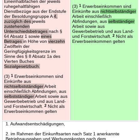
Eineinhalbfachen der jeweils
ruhegehaltfähigen
(3)
1
Erwerbseinkommen sind
Dienstbezüge aus der Endstufe
Einkünfte aus
nichtselbständiger
der Besoldungsgruppe A
4,
Arbeit einschließlich
zuzüglich des
jeweils
Abfindungen, aus
selbständiger
zustehenden
Arbeit sowie aus
Unterschiedsbetrages
nach §
Gewerbebetrieb und aus Land-
64 Absatz 1 sowie
eines
und Forstwirtschaft.
2
Nicht als
Betrages
in Höhe von
vierzehn
Erwerbseinkommen gelten
Zwölfteln der
Geringfügigkeitsgrenze im
Sinne des § 8 Absatz 1a des
Vierten Buches
Sozialgesetzbuch.
(3)
1
Erwerbseinkommen sind
Einkünfte aus
nichtselbstständiger
Arbeit
einschließlich Abfindungen, aus
selbstständiger
Arbeit sowie aus
Gewerbebetrieb und aus Land-
und Forstwirtschaft.
2
Nicht als
Erwerbseinkommen gelten
1. Aufwandsentschädigungen,
2. im Rahmen der Einkunftsarten nach Satz 1 anerkannte
Betriebsausgaben und Werbungskosten nach dem