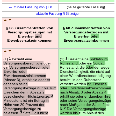
←
frühere Fassung von § 68
(heute geltende Fassung)
aktuelle Fassung § 68 zeigen
§ 68 Zusammentreffen von
§ 68 Zusammentreffen von
Versorgungsbezügen mit
Versorgungsbezügen mit
Erwerbs-
und
Erwerbs-
oder
Erwerbsersatzeinkommen
Erwerbsersatzeinkommen
(1)
1
Bezieht eine
(1)
1
Bezieht eine
Soldatin im
Versorgungsberechtigte
oder
Ruhestand
oder ein
Soldat
im
ein
Versorgungsberechtigter
Ruhestand, die
oder
der wegen
Erwerbs- oder
Dienstunfähigkeit, die nicht auf
Erwerbsersatzeinkommen
einer Wehrdienstbeschädigung
(Absatz 3), erhält sie oder er
beruht, in den Ruhestand
daneben seine
versetzt worden
ist, Erwerbs-
Versorgungsbezüge nur bis zum
oder Erwerbsersatzeinkommen
Erreichen der in Absatz 2
nach Absatz 3 oder Absatz 4,
bezeichneten Höchstgrenze.
2
erhält sie oder er daneben ihre
Mindestens ist ein Betrag in
oder seine Versorgungsbezüge
Höhe von 20 Prozent der
nach Maßgabe der Sätze 2
bis
Versorgungsbezüge zu
6.
2
Die Versorgungsbezüge
belassen.
3
Satz 2 gilt nicht
werden bis
zum Ablauf des