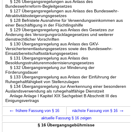
§ 126 Übergangsregelungen aus Anlass des
Bundeswehrreform-Begleitgesetzes
§ 127 Übergangsregelungen aus Anlass des Bundeswehr-
Attraktivitätssteigerungsgesetzes
§ 128 Befristete Ausnahme für Verwendungseinkommen aus
einer Beschäftigung in der Flüchtlingshilfe
§ 129 Übergangsregelung aus Anlass des Gesetzes zur
Änderung des Versorgungsrücklagegesetzes und weiterer
dienstrechtlicher Vorschriften
§ 130 Übergangsregelung aus Anlass des GKV-
Versichertenentlastungsgesetzes sowie des Bundeswehr-
Einsatzbereitschaftsstärkungsgesetzes
§ 131 Übergangsregelung aus Anlass des
Besoldungsstrukturenmodernisierungsgesetzes
§ 132 Übergangsregelung zur Minderung der
Förderungsdauer
§ 133 Übergangsregelung aus Anlass der Einführung der
Ruhegehaltfähigkeit von Stellenzulagen
§ 134 Übergangsregelung zur Anerkennung einer besonderen
Auslandsverwendung als ruhegehaltfähige Dienstzeit
Anlage Anlage I Kapitel XIX Sachgebiet B Abschnitt III des
Einigungsvertrags
←
→
frühere Fassung von § 16
nächste Fassung von § 16
aktuelle Fassung § 16 zeigen
§ 16 Übergangsgebührnisse