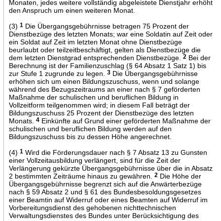
Monaten, jedes weitere vollständig abgeleistete Dienstjahr erhöht
den Anspruch um einen weiteren Monat.
(3)
1
Die Übergangsgebührnisse betragen 75 Prozent der
Dienstbezüge des letzten Monats; war eine Soldatin auf Zeit oder
ein Soldat auf Zeit im letzten Monat ohne Dienstbezüge
beurlaubt oder teilzeitbeschäftigt, gelten als Dienstbezüge die
dem letzten Dienstgrad entsprechenden Dienstbezüge.
2
Bei der
Berechnung ist der Familienzuschlag (§ 64 Absatz 1 Satz 1) bis
zur Stufe 1 zugrunde zu legen.
3
Die Übergangsgebührnisse
erhöhen sich um einen Bildungszuschuss, wenn und solange
während des Bezugszeitraums an einer nach § 7 geförderten
Maßnahme der schulischen und beruflichen Bildung in
Vollzeitform teilgenommen wird; in diesem Fall beträgt der
Bildungszuschuss 25 Prozent der Dienstbezüge des letzten
Monats.
4
Einkünfte auf Grund einer geförderten Maßnahme der
schulischen und beruflichen Bildung werden auf den
Bildungszuschuss bis zu dessen Höhe angerechnet.
(4)
1
Wird die Förderungsdauer nach § 7 Absatz 13 zu Gunsten
einer Vollzeitausbildung verlängert, sind für die Zeit der
Verlängerung gekürzte Übergangsgebührnisse über die in Absatz
2 bestimmten Zeiträume hinaus zu gewähren.
2
Die Höhe der
Übergangsgebührnisse begrenzt sich auf die Anwärterbezüge
nach § 59 Absatz 2 und § 61 des Bundesbesoldungsgesetzes
einer Beamtin auf Widerruf oder eines Beamten auf Widerruf im
Vorbereitungsdienst des gehobenen nichttechnischen
Verwaltungsdienstes des Bundes unter Berücksichtigung des