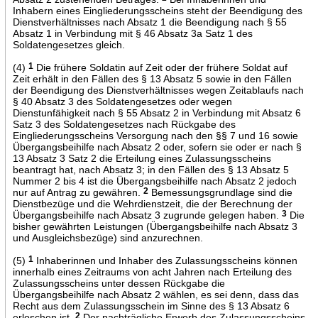
Inhabern eines Eingliederungsscheins steht der Beendigung des
Dienstverhältnisses nach Absatz 1 die Beendigung nach § 55
Absatz 1 in Verbindung mit § 46 Absatz 3a Satz 1 des
Soldatengesetzes gleich.
(4)
1
Die frühere Soldatin auf Zeit oder der frühere Soldat auf
Zeit erhält in den Fällen des § 13 Absatz 5 sowie in den Fällen
der Beendigung des Dienstverhältnisses wegen Zeitablaufs nach
§ 40 Absatz 3 des Soldatengesetzes oder wegen
Dienstunfähigkeit nach § 55 Absatz 2 in Verbindung mit Absatz 6
Satz 3 des Soldatengesetzes nach Rückgabe des
Eingliederungsscheins Versorgung nach den §§ 7 und 16 sowie
Übergangsbeihilfe nach Absatz 2 oder, sofern sie oder er nach §
13 Absatz 3 Satz 2 die Erteilung eines Zulassungsscheins
beantragt hat, nach Absatz 3; in den Fällen des § 13 Absatz 5
Nummer 2 bis 4 ist die Übergangsbeihilfe nach Absatz 2 jedoch
nur auf Antrag zu gewähren.
2
Bemessungsgrundlage sind die
Dienstbezüge und die Wehrdienstzeit, die der Berechnung der
Übergangsbeihilfe nach Absatz 3 zugrunde gelegen haben.
3
Die
bisher gewährten Leistungen (Übergangsbeihilfe nach Absatz 3
und Ausgleichsbezüge) sind anzurechnen.
(5)
1
Inhaberinnen und Inhaber des Zulassungsscheins können
innerhalb eines Zeitraums von acht Jahren nach Erteilung des
Zulassungsscheins unter dessen Rückgabe die
Übergangsbeihilfe nach Absatz 2 wählen, es sei denn, dass das
Recht aus dem Zulassungsschein im Sinne des § 13 Absatz 6
erloschen ist.
2
Der nachträgliche Erwerb des Zulassungsscheins