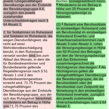
jeweils ruhegehaltfähigen
Buches
Sozialgesetzbuch hinzu.
Dienstbezüge aus der Endstufe
6
Mindestens ist ein Betrag in
der Besoldungsgruppe A 4,
Höhe von 20 Prozent der
zuzüglich des jeweils
Versorgungsbezüge zu
zustehenden
belassen.
Unterschiedsbetrages nach §
64 Absatz 1,
(2)
1
Bezieht eine Berufssoldatin
im einstweiligen Ruhestand oder
2. für Soldatinnen im Ruhestand
ein Berufssoldat im einstweiligen
und Soldaten im Ruhestand, die
Ruhestand Erwerbs- und
wegen Dienstunfähigkeit, die
Erwerbsersatzeinkommen nach
nicht auf einer
Absatz 3 oder Absatz 4, ruhen
Wehrdienstbeschädigung
die Versorgungsbezüge in Höhe
beruht, in den Ruhestand
von 50 Prozent des Betrages,
versetzt worden
sind,
bis zum
um den die Versorgungsbezüge
Ablauf des Monats, in dem die
und das Einkommen
für Bundesbeamtinnen und
zusammengerechnet die
Bundesbeamte geltende
Höchstgrenze übersteigen.
2
Als
Regelaltersgrenze nach § 51
Höchstgrenze gelten die
Absatz 1 und 2 des
ruhegehaltfähigen Dienstbezüge
Bundesbeamtengesetzes
der Besoldungsgruppe, die die
erreicht wird, 71,75 Prozent der
Berufssoldatin oder der
ruhegehaltfähigen
Berufssoldat zum Zeitpunkt der
Dienstbezüge aus der Endstufe
Versetzung in den einstweiligen
der Besoldungsgruppe, aus der
Ruhestand innehatte, zuzüglich
sich das Ruhegehalt
berechnet,
des jeweils zustehenden
mindestens ein Betrag in Höhe
Unterschiedsbetrages nach § 64
von
71,75 Prozent des
Absatz 1.