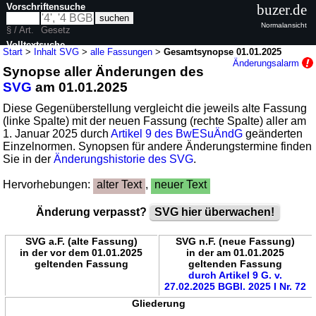
Vorschriftensuche
buzer.de
Normalansicht
§ / Art.
Gesetz
Volltextsuche
Start
>
Inhalt SVG
>
alle Fassungen
>
Gesamtsynopse 01.01.2025
Änderungsalarm
Synopse aller Änderungen des
nur in SVG
SVG
am 01.01.2025
Diese Gegenüberstellung vergleicht die jeweils alte Fassung
(linke Spalte) mit der neuen Fassung (rechte Spalte) aller am
1. Januar 2025 durch
Artikel 9 des BwESuÄndG
geänderten
Einzelnormen. Synopsen für andere Änderungstermine finden
Sie in der
Änderungshistorie des SVG
.
Hervorhebungen:
alter Text
,
neuer Text
Änderung verpasst?
SVG hier überwachen!
SVG a.F. (alte Fassung)
SVG n.F. (neue Fassung)
in der vor dem 01.01.2025
in der am 01.01.2025
geltenden Fassung
geltenden Fassung
durch Artikel 9 G. v.
27.02.2025 BGBl. 2025 I Nr. 72
Gliederung