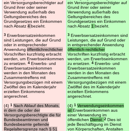
ein Versorgungsberechtigter auf
ein Versorgungsberechtigter auf
Grund ihrer oder seiner
Grund ihrer oder seiner
Verwendung außerhalb des
Verwendung außerhalb des
Geltungsbereiches des
Geltungsbereiches des
Grundgesetzes ein Einkommen
Grundgesetzes ein Einkommen
nach Absatz
4
bezieht.
nach Absatz
1
bezieht.
3
Erwerbsersatzeinkommen
3
Erwerbsersatzeinkommen sind
sind Leistungen, die auf Grund
Leistungen, die auf Grund oder
oder in entsprechender
in entsprechender Anwendung
Anwendung
öffentlichrechtlicher
öffentlich-rechtlicher
Vorschriften kurzfristig erbracht
Vorschriften kurzfristig erbracht
werden, um Erwerbseinkommen
werden, um Erwerbseinkommen
zu ersetzen.
4
Erwerbs- und
zu ersetzen.
4
Erwerbs- und
Erwerbsersatzeinkommen
Erwerbsersatzeinkommen
werden in den Monaten des
werden in den Monaten des
Zusammentreffens mit
Zusammentreffens mit
Versorgungsbezügen mit einem
Versorgungsbezügen mit einem
Zwölftel des im Kalenderjahr
Zwölftel des im Kalenderjahr
erzielten Einkommens
erzielten Einkommens
angerechnet.
angerechnet.
(4)
1
Nach Ablauf des Monats,
(4)
1
Verwendungseinkommen
in dem die oder der
ist
Erwerbseinkommen aus
Versorgungsberechtigte die für
einer Verwendung im
Bundesbeamtinnen und
öffentlichen
Dienst.
2
Dies ist
Bundesbeamte geltende
jede Beschäftigung im Dienst
Regelaltersgrenze nach § 51
von Körperschaften, Anstalten