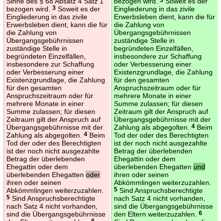
Sinne des § 68 Absatz 4 Satz 1
bezogen wird.
Soweit es der
bezogen wird.
3
Soweit es der
Eingliederung in das zivile
Eingliederung in das zivile
Erwerbsleben dient, kann die für
Erwerbsleben dient, kann die für
die Zahlung von
die Zahlung von
Übergangsgebührnissen
Übergangsgebührnissen
zuständige Stelle in
zuständige Stelle in
begründeten Einzelfällen,
begründeten Einzelfällen,
insbesondere zur Schaffung
insbesondere zur Schaffung
oder Verbesserung einer
oder Verbesserung einer
Existenzgrundlage, die Zahlung
Existenzgrundlage, die Zahlung
für den gesamten
für den gesamten
Anspruchszeitraum oder für
Anspruchszeitraum oder für
mehrere Monate in einer
mehrere Monate in einer
Summe zulassen; für diesen
Summe zulassen; für diesen
Zeitraum gilt der Anspruch auf
Zeitraum gilt der Anspruch auf
Übergangsgebührnisse mit der
Übergangsgebührnisse mit der
Zahlung als abgegolten.
4
Beim
Zahlung als abgegolten.
4
Beim
Tod der oder des Berechtigten
Tod der oder des Berechtigten
ist der noch nicht ausgezahlte
ist der noch nicht ausgezahlte
Betrag der überlebenden
Betrag der überlebenden
Ehegattin oder dem
Ehegattin oder dem
überlebenden Ehegatten
und
überlebenden Ehegatten
oder
ihren oder seinen
ihren oder seinen
Abkömmlingen weiterzuzahlen.
Abkömmlingen weiterzuzahlen.
5
Sind Anspruchsberechtigte
5
Sind Anspruchsberechtigte
nach Satz 4 nicht vorhanden,
nach Satz 4 nicht vorhanden,
sind die Übergangsgebührnisse
sind die Übergangsgebührnisse
den Eltern weiterzuzahlen.
6
6