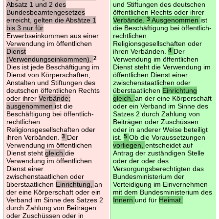
Absatz 1 und 2 des
und Stiftungen des deutschen
Bundesbeamtengesetzes
öffentlichen Rechts oder ihrer
erreicht, gelten die Absätze 1
Verbände.
3
Ausgenommen
ist
bis 3 nur für
die Beschäftigung bei öffentlich-
Erwerbseinkommen aus einer
rechtlichen
Verwendung im öffentlichen
Religionsgesellschaften oder
Dienst
ihren Verbänden.
4
Der
(Verwendungseinkommen).
2
Verwendung im öffentlichen
Dies ist jede Beschäftigung im
Dienst steht die Verwendung im
Dienst von Körperschaften,
öffentlichen Dienst einer
Anstalten und Stiftungen des
zwischenstaatlichen oder
deutschen öffentlichen Rechts
überstaatlichen
Einrichtung
oder ihrer
Verbände;
gleich,
an der eine Körperschaft
ausgenommen
ist die
oder ein Verband im Sinne des
Beschäftigung bei öffentlich-
Satzes 2 durch Zahlung von
rechtlichen
Beiträgen oder Zuschüssen
Religionsgesellschaften oder
oder in anderer Weise beteiligt
ihren Verbänden.
3
Der
ist.
5
Ob die Voraussetzungen
Verwendung im öffentlichen
vorliegen,
entscheidet auf
Dienst steht
gleich
die
Antrag der zuständigen Stelle
Verwendung im öffentlichen
oder der oder des
Dienst einer
Versorgungsberechtigten das
zwischenstaatlichen oder
Bundesministerium der
überstaatlichen
Einrichtung,
an
Verteidigung im Einvernehmen
der eine Körperschaft oder ein
mit dem Bundesministerium des
Verband im Sinne des Satzes 2
Innern
und für
Heimat.
durch Zahlung von Beiträgen
oder Zuschüssen oder in