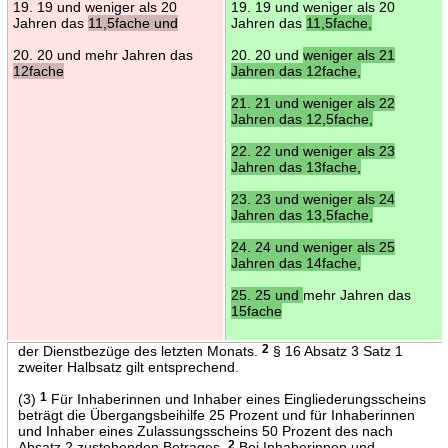
19. 19 und weniger als 20
19. 19 und weniger als 20
Jahren das
11,5fache und
Jahren das
11,5fache,
20. 20 und mehr Jahren das
20. 20 und
weniger als 21
12fache
Jahren das 12fache,
21. 21 und weniger als 22
Jahren das 12,5fache,
22. 22 und weniger als 23
Jahren das 13fache,
23. 23 und weniger als 24
Jahren das 13,5fache,
24. 24 und weniger als 25
Jahren das 14fache,
25. 25 und
mehr Jahren das
15fache
der Dienstbezüge des letzten Monats.
2
§ 16 Absatz 3 Satz 1
zweiter Halbsatz gilt entsprechend.
(3)
1
Für Inhaberinnen und Inhaber eines Eingliederungsscheins
beträgt die Übergangsbeihilfe 25 Prozent und für Inhaberinnen
und Inhaber eines Zulassungsscheins 50 Prozent des nach
Absatz 2 zustehenden Betrages.
2
Bei Inhaberinnen und