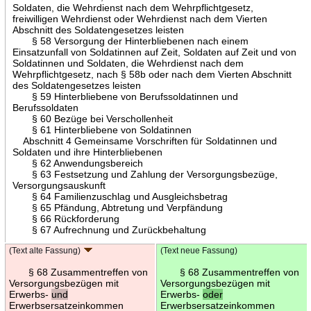
Soldaten, die Wehrdienst nach dem Wehrpflichtgesetz,
freiwilligen Wehrdienst oder Wehrdienst nach dem Vierten
Abschnitt des Soldatengesetzes leisten
§ 58 Versorgung der Hinterbliebenen nach einem
Einsatzunfall von Soldatinnen auf Zeit, Soldaten auf Zeit und von
Soldatinnen und Soldaten, die Wehrdienst nach dem
Wehrpflichtgesetz, nach § 58b oder nach dem Vierten Abschnitt
des Soldatengesetzes leisten
§ 59 Hinterbliebene von Berufssoldatinnen und
Berufssoldaten
§ 60 Bezüge bei Verschollenheit
§ 61 Hinterbliebene von Soldatinnen
Abschnitt 4 Gemeinsame Vorschriften für Soldatinnen und
Soldaten und ihre Hinterbliebenen
§ 62 Anwendungsbereich
§ 63 Festsetzung und Zahlung der Versorgungsbezüge,
Versorgungsauskunft
§ 64 Familienzuschlag und Ausgleichsbetrag
§ 65 Pfändung, Abtretung und Verpfändung
§ 66 Rückforderung
§ 67 Aufrechnung und Zurückbehaltung
(Text alte Fassung)
(Text neue Fassung)
§ 68 Zusammentreffen von
§ 68 Zusammentreffen von
Versorgungsbezügen mit
Versorgungsbezügen mit
Erwerbs-
und
Erwerbs-
oder
Erwerbsersatzeinkommen
Erwerbsersatzeinkommen