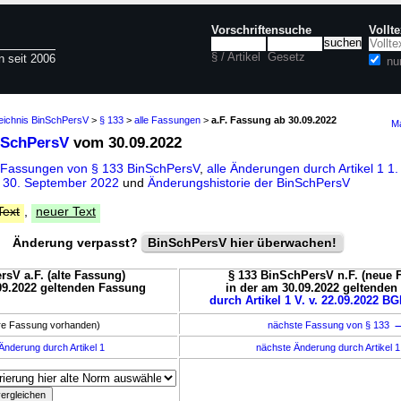
Vorschriftensuche
Vollt
§ / Artikel
Gesetz
n seit 2006
nu
zeichnis BinSchPersV
>
§ 133
>
alle Fassungen
>
a.F. Fassung ab 30.09.2022
Ma
nSchPersV
vom 30.09.2022
 Fassungen von § 133 BinSchPersV
,
alle Änderungen durch Artikel 1 1.
 30. September 2022
und
Änderungshistorie der BinSchPersV
Text
,
neuer Text
Änderung verpasst?
BinSchPersV hier überwachen!
rsV a.F. (alte Fassung)
§ 133 BinSchPersV n.F. (neue 
09.2022 geltenden Fassung
in der am 30.09.2022 geltende
durch Artikel 1 V. v. 22.09.2022 BGB
ere Fassung vorhanden)
nächste Fassung von § 133
Änderung durch Artikel 1
nächste Änderung durch Artikel 