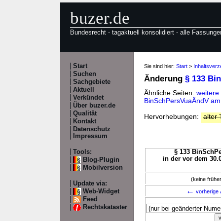
buzer.de
Bundesrecht - tagaktuell konsolidiert - alle Fassunge
Start
Sie sind hier:
Start
>
Inhaltsver
Suchen
Änderung
§ 133 Bi
Sachgebiete
Aktuell
Ähnliche Seiten:
weitere
Verkündet
BinSchPersVuaÄndV am
Über buzer.de
Qualität
Hervorhebungen:
alter 
Kontakt
Datenschutz
Impressum
Tools:
§ 133 BinSchPe
in der vor dem 30.
Blog-Plugin
Mobilversion
(keine früh
Update via:
←
Web-Widget
vorherige 
Feed
Rechtskataster