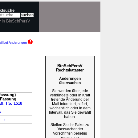
extsuche
r in BinSchPersV
il bei Änderungen
BinSchPersV
Rechtskataster
Änderungen
überwachen
Sie werden über jede
Fassung)
verkündete oder in Kraft
n Fassung
tretende Änderung per
l. I S. 1518
Mail informiert, sofort,
wöchentlich oder in dem
→
Intervall, das Sie gewählt
haben.
→
1
Stellen Sie Ihr Paket zu
überwachender
Vorschriften beliebig
zusammen.