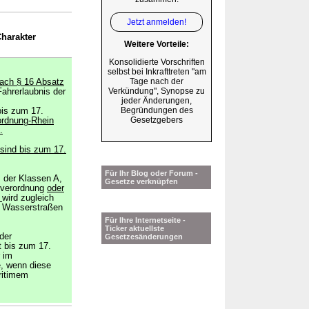
Jetzt anmelden!
harakter
Weitere Vorteile:
Konsolidierte Vorschriften
selbst bei Inkrafttreten "am
Tage nach der
nach § 16 Absatz
Verkündung", Synopse zu
Fahrerlaubnis der
jeder Änderungen,
Begründungen des
bis zum 17.
Gesetzgebers
ordnung-Rhein
.
sind bis zum 17.
Für Ihr Blog oder Forum -
 der Klassen A,
Gesetze verknüpfen
tverordnung
oder
s
wird zugleich
e Wasserstraßen
Für Ihre Internetseite -
Ticker aktuellste
der
Gesetzesänderungen
t bis zum 17.
 im
e, wenn diese
ritimem