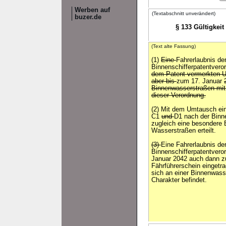
Werben auf
(Textabschnitt unverändert)
buzer.de
§ 133 Gültigkei
(Text alte Fassung)
(1)
Eine
Fahrerlaubnis de
Binnenschifferpatentver
dem Patent vermerkten U
aber bis
zum 17. Januar
Binnenwasserstraßen mit
dieser Verordnung.
(2) Mit dem Umtausch ein
C1
und
D1 nach der Binne
zugleich eine besondere 
Wasserstraßen erteilt.
(3)
Eine Fahrerlaubnis de
Binnenschifferpatentvero
Januar 2042 auch dann z
Fährführerschein eingetr
sich an einer Binnenwass
Charakter befindet.