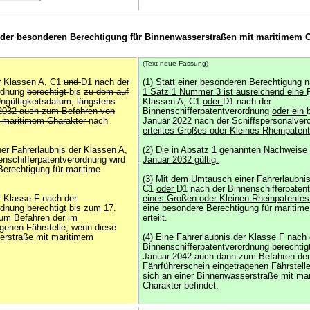
t der besonderen Berechtigung für Binnenwasserstraßen mit maritimem C
(Text neue Fassung)
r Klassen A, C1
und
D1 nach der
(1)
Statt einer besonderen Berechtigung 
ordnung
berechtigt
bis
zu dem auf
1 Satz 1 Nummer 3 ist ausreichend eine
ngültigkeitsdatum, längstens
Klassen A, C1
oder
D1 nach der
2032 auch zum Befahren von
Binnenschifferpatentverordnung
oder ein
 maritimem Charakter
nach
Januar
2022
nach
der Schiffspersonalver
erteiltes Großes oder Kleines Rheinpatent
er Fahrerlaubnis der Klassen A,
(2)
Die in Absatz 1 genannten Nachweise 
nschifferpatentverordnung wird
Januar 2032 gültig.
Berechtigung für maritime
(3)
Mit dem Umtausch einer Fahrerlaubnis
C1
oder
D1 nach der Binnenschifferpaten
r Klasse F nach der
eines Großen oder Kleinen Rheinpatente
rdnung berechtigt bis zum 17.
eine besondere Berechtigung für maritim
um Befahren der im
erteilt.
agenen Fährstelle, wenn diese
erstraße mit maritimem
(4)
Eine Fahrerlaubnis der Klasse F nach 
Binnenschifferpatentverordnung berechtig
Januar 2042 auch dann zum Befahren der
Fährführerschein eingetragenen Fährstell
sich an einer Binnenwasserstraße mit ma
Charakter befindet.