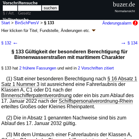
Vorschriftensuche
buzer.de
Normalansicht
§ / Art.
Gesetz
Volltextsuche
Start
>
BinSchPersV
>
§ 133
Änderungsalarm
Hier klicken für
Titel, Fundstelle, Änderungen
etc.
nur in BinSchPersV
§ 133 - Binnenschiffspersonalverordnung
←
→
§ 132
§ 134
(BinSchPersV)
§ 133 Gültigkeit der besonderen Berechtigung für
Artikel 1 V. v. 26.11.2021
BGBl. I S. 4982
(
Nr. 81
); zuletzt geändert durch
Binnenwasserstraßen mit maritimem Charakter
Artikel 2
V. v. 17.12.2025
BGBl. 2025 I Nr. 381
Geltung ab 07.12.2021; FNA: 9500-1-6
Verwaltung und allgemeine Ordnung
§ 133 hat
2 frühere Fassungen
und wird in
2 Vorschriften zitiert
der Binnenschifffahrt
9 weitere Fassungen
|
wird in 71 Vorschriften zitiert
(1) Statt einer besonderen Berechtigung nach
§ 16 Absatz 1
Teil 7 Übergangs- und Schlussbestimmungen
Satz 1 Nummer 3
ist ausreichend eine Fahrerlaubnis der
Klassen A, C1 oder D1 nach der
Binnenschifferpatentverordnung
oder ein bis zum Ablauf des
17. Januar 2022 nach der
Schiffspersonalverordnung-Rhein
erteiltes Großes oder Kleines Rheinpatent.
(2) Die in Absatz 1 genannten Nachweise sind bis zum
Ablauf des 17. Januar 2032 gültig.
(3) Mit dem Umtausch einer Fahrerlaubnis der Klassen A,