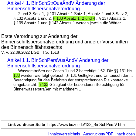
Artikel 4 1. BinSchStrOuaÄndV Änderung der
Binnenschiffspersonalverordnung
... 2 und 3 Satz 1, § 131 Absatz 1 Satz 1, Absatz 2 und 3 Satz 2,
§ 132 Absatz 1 und 2,
§ 133 Absatz 1, 2 und 4
, § 137 Absatz 1,
§ 139 Absatz 1 und § 142 Absatz 1 werden jeweils die Wörter ...
Erste Verordnung zur Änderung der
Binnenschiffspersonalverordnung und anderer Vorschriften
des Binnenschifffahrtsrechts
V. v. 22.09.2022 BGBl. I S. 1518
Artikel 1 1. BinSchPersVuaÄndV Änderung der
Binnenschiffspersonalverordnung
... Wasserstraßen der Zonen 1 und 2 berechtigt." 62. Die §§ 131 bis
133
werden wie folgt gefasst: „§ 131 Gültigkeit und Umtausch der ...
Berechtigung für das Befahren der entsprechenden Risikostrecke
umgetauscht.
§ 133
Gültigkeit der besonderen Berechtigung für
Binnenwasserstraßen mit maritimem ...
Link zu dieser Seite
: https://www.buzer.de/133_BinSchPersV.htm
Inhaltsverzeichnis
|
Ausdrucken/PDF
|
nach oben