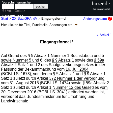
Vorschriftensuche
buzer.de
Normalansicht
§ / Art.
Gesetz
Volltextsuche
Start
>
20. SaatGRÄndV
>
Eingangsformel
Änderungsalarm
Hier klicken für
Titel, Fundstelle, Änderungen
etc.
nur in 20. SaatGRÄndV
Eingangsformel - Zwanzigste Verordnung zur
→
Artikel 1
Änderung saatgutrechtlicher Verordnungen (20.
Eingangsformel *
SaatGRÄndV
k.a.Abk.
)
V. v. 13.07.2022
BGBl. I S. 1186
(
Nr. 27
); Geltung ab 27.07.2022
2 Änderungen
|
Drucksachen / Entwurf / Begründung
|
Auf Grund des
§ 5 Absatz 1 Nummer 1 Buchstabe a und b
sowie Nummer 5 und 6
, des
§ 9 Absatz 1
sowie des
§ 59a
wird in 8 Vorschriften zitiert
Absatz 2 Satz 1 und 2 des Saatgutverkehrsgesetzes
in der
Fassung der Bekanntmachung vom
16. Juli 2004
(BGBl. I S. 1673
), von denen § 5 Absatz 1 und § 9 Absatz 1
Satz 1 zuletzt durch
Artikel 372 Nummer 1 der Verordnung
vom 31. August 2015 (BGBl. I S. 1474
) sowie § 59a Absatz 2
Satz 1 zuletzt durch
Artikel 1 Nummer 12 des Gesetzes vom
20. Dezember 2016 (BGBl. I S. 3041
) geändert worden ist,
verordnet das Bundesministerium für Ernährung und
Landwirtschaft: