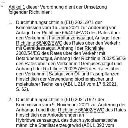
---
*
Artikel 1
dieser Verordnung dient der Umsetzung
folgender Richtlinien:
1.
Durchführungs
richtlinie (EU) 2021/971
der
Kommission vom 16. Juni 2021 zur Änderung von
Anlage I der
Richtlinie 66/401/EWG
des Rates über
den Verkehr mit Futterpflanzensaatgut, Anlage I der
Richtlinie 66/402/EWG
des Rates über den Verkehr
mit Getreidesaatgut, Anhang I der
Richtlinie
2002/54/EG
des Rates über den Verkehr mit
Betarübensaatgut, Anhang I der
Richtlinie 2002/55/EG
des Rates über den Verkehr mit Gemüsesaatgut und
Anhang I der
Richtlinie 2002/57/EG
des Rates über
den Verkehr mit Saatgut von Öl- und Faserpflanzen
hinsichtlich der Verwendung biochemischer und
molekularer Techniken (ABl. L 214 vom 17.6.2021,
S. 62),
2.
Durchführungs
richtlinie (EU) 2021/1927
der
Kommission vom 5. November 2021 zur Änderung der
Anhänge I und II der
Richtlinie 66/402/EWG
des Rates
hinsichtlich der Anforderungen an
Hybridweizensaatgut, das durch zytoplasmatische
männliche Sterilität erzeugt wird (ABl. L 393 vom