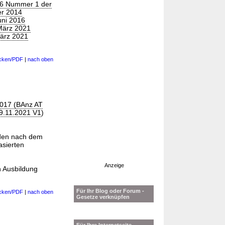
 6 Nummer 1 der
er 2014
uni 2016
März 2021
März 2021
cken/PDF
|
nach oben
2017 (BAnz AT
9.11.2021 V1
)
rden nach dem
asierten
Anzeige
n Ausbildung
Für Ihr Blog oder Forum -
cken/PDF
|
nach oben
Gesetze verknüpfen