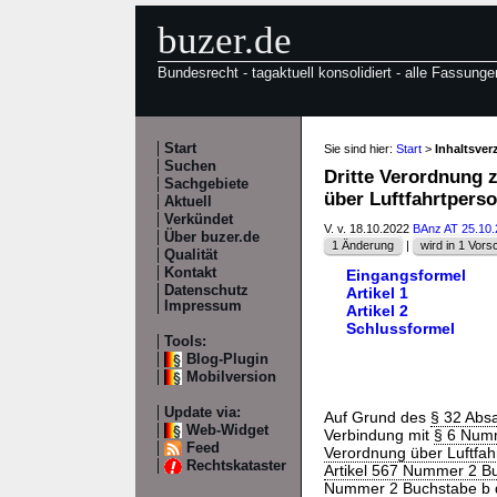
buzer.de
Bundesrecht - tagaktuell konsolidiert - alle Fassunge
Start
Sie sind hier:
Start
>
Inhaltsve
Suchen
Dritte Verordnung 
Sachgebiete
über Luftfahrtpers
Aktuell
Verkündet
V. v. 18.10.2022
BAnz AT 25.10
Über buzer.de
1 Änderung
|
wird in 1 Vorsch
Qualität
Kontakt
Eingangsformel
Datenschutz
Artikel 1
Impressum
Artikel 2
Schlussformel
Tools:
Blog-Plugin
Mobilversion
Update via:
Auf Grund des
§ 32 Absa
Web-Widget
Verbindung mit
§ 6 Num
Feed
Verordnung über Luftfah
Rechtskataster
Artikel 567 Nummer 2 B
Nummer 2 Buchstabe b d