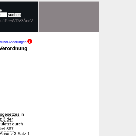
e
. LuftPersVDV3ÄndV
il bei Änderungen
 Verordnung
rsgesetzes
in
z 3 der
uletzt durch
ikel 567
 Absatz 3 Satz 1