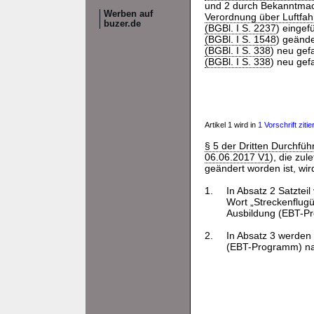
und 2 durch Bekanntm
Werben auf
Verordnung über Luftfah
buzer.de
(BGBl. I S. 2237
) einge
(BGBl. I S. 1548
) geände
(BGBl. I S. 338
) neu gef
(BGBl. I S. 338
) neu gef
Artikel 1 wird in
1 Vorschrift zitier
§ 5 der Dritten Durchfü
06.06.2017 V1
), die zul
geändert worden ist, wir
1.
In Absatz 2 Satzte
Wort „Streckenflug
Ausbildung (EBT-Pr
2.
In Absatz 3 werden
(EBT-Programm) na