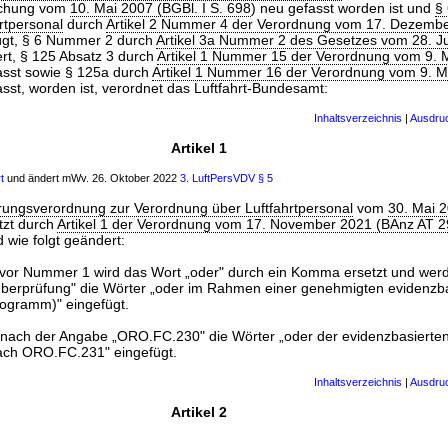
achung vom
10. Mai 2007 (BGBl. I S. 698
) neu gefasst worden ist und
§
rtpersonal
durch
Artikel 2 Nummer 4 der Verordnung vom 17. Dezemb
fügt, § 6 Nummer 2 durch
Artikel 3a Nummer 2 des Gesetzes vom 28. J
rt, § 125 Absatz 3 durch
Artikel 1 Nummer 15 der Verordnung vom 9. 
asst sowie § 125a durch
Artikel 1 Nummer 16 der Verordnung vom 9. 
asst, worden ist, verordnet das Luftfahrt-Bundesamt:
Inhaltsverzeichnis
|
Ausdru
Artikel 1
t
und ändert mWv. 26. Oktober 2022
3. LuftPersVDV
§ 5
hrungsverordnung zur Verordnung über Luftfahrtpersonal
vom
30. Mai 
etzt durch
Artikel 1 der Verordnung vom 17. November 2021 (BAnz AT 2
d wie folgt geändert:
il vor Nummer 1 wird das Wort „oder" durch ein Komma ersetzt und we
überprüfung" die Wörter „oder im Rahmen einer genehmigten evidenzb
ogramm)" eingefügt.
 nach der Angabe „ORO.FC.230" die Wörter „oder der evidenzbasierte
ch ORO.FC.231" eingefügt.
Inhaltsverzeichnis
|
Ausdru
Artikel 2