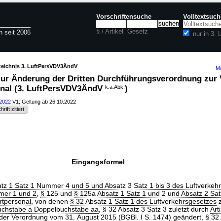
Vorschriftensuche
Volltextsuch
§ / Artikel
Gesetz
n seit 2006
nur in 3
rzeichnis 3. LuftPersVDV3ÄndV
Ma
zur Änderung der Dritten Durchführungsverordnung zur
onal (3. LuftPersVDV3ÄndV
k.a.Abk.
)
.2022
V1; Geltung ab 26.10.2022
rift zitiert
Eingangsformel
tz 1 Satz 1 Nummer 4 und 5 und Absatz 3 Satz 1 bis 3 des Luftverkeh
mer 1 und 2
,
§ 125
und
§ 125a Absatz 1 Satz 1 und 2 und Absatz 2 Sat
rtpersonal
, von denen
§ 32 Absatz 1 Satz 1 des Luftverkehrsgesetzes
z
uchstabe a Doppelbuchstabe aa
, § 32 Absatz 3 Satz 3 zuletzt durch
Art
er Verordnung vom 31. August 2015 (BGBl. I S. 1474
) geändert, § 32