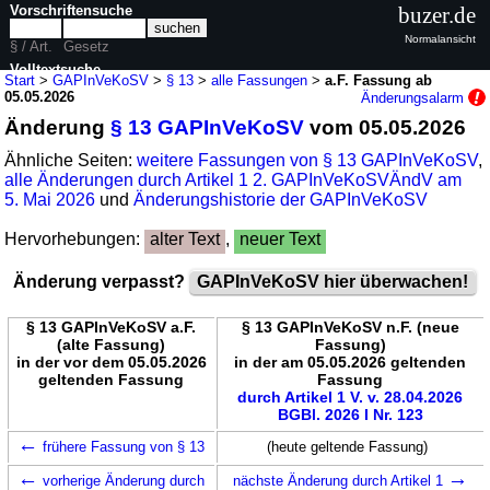
Vorschriftensuche
buzer.de
Normalansicht
§ / Art.
Gesetz
Volltextsuche
Start
>
GAPInVeKoSV
>
§ 13
>
alle Fassungen
>
a.F. Fassung ab
05.05.2026
Änderungsalarm
nur in GAPInVeKoSV
Änderung
§ 13 GAPInVeKoSV
vom 05.05.2026
Ähnliche Seiten:
weitere Fassungen von § 13 GAPInVeKoSV
,
alle Änderungen durch Artikel 1 2. GAPInVeKoSVÄndV am
5. Mai 2026
und
Änderungshistorie der GAPInVeKoSV
Hervorhebungen:
alter Text
,
neuer Text
Änderung verpasst?
GAPInVeKoSV hier überwachen!
§ 13 GAPInVeKoSV a.F.
§ 13 GAPInVeKoSV n.F. (neue
(alte Fassung)
Fassung)
in der vor dem 05.05.2026
in der am 05.05.2026 geltenden
geltenden Fassung
Fassung
durch Artikel 1 V. v. 28.04.2026
BGBl. 2026 I Nr. 123
←
frühere Fassung von § 13
(heute geltende Fassung)
←
→
vorherige Änderung durch
nächste Änderung durch Artikel 1