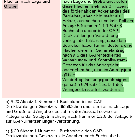
Flächen nach Lage und
nach Lage und
Größe und, sofern
Größe,
diese Flächen mehr als 8 Prozent
des förderfähigen Ackerlandes des
Betriebes, aber nicht mehr als 1
Hektar, ausmachen und kein Fall der
Anlage 5 Nummer 1.1.1 Satz 3
Buchstabe a oder b der GAP-
Direktzahlungen-Verordnung
vorliegt, die Erklärung, dass dem
Betriebsinhaber für mindestens eine
Fläche, die er im Sammelantrag
nach § 5 des GAP-Integriertes
Verwaltungs- und Kontrollsystem-
Gesetzes für das Antragsjahr
angegeben hat, eine im Antragsjahr
gültige
Wiederbepflanzungsgenehmigung
gemäß § 6 Absatz 1 Satz 1 des
Weingesetzes erteilt worden ist,
b) § 20 Absatz 1 Nummer 1 Buchstabe b des GAP-
Direktzahlungen-Gesetzes: Blühflächen und -streifen nach Lage
und Größe und Angabe des Jahres der Aussaat sowie der
Kategorie der Saatgutmischung nach Nummer 1.2.5 der Anlage 5
zur GAP-Direktzahlungen-Verordnung,
c) § 20 Absatz 1 Nummer 1 Buchstabe c des GAP-
Direktzahlungen-Gesetzes: die Angaben nach Buchstabe b,