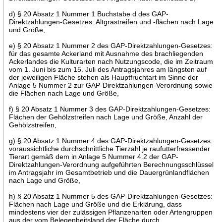
d) § 20 Absatz 1 Nummer 1 Buchstabe d des GAP-
Direktzahlungen-Gesetzes: Altgrastreifen und -flächen nach Lage
und Größe,
e) § 20 Absatz 1 Nummer 2 des GAP-Direktzahlungen-Gesetzes:
für das gesamte Ackerland mit Ausnahme des brachliegenden
Ackerlandes die Kulturarten nach Nutzungscode, die im Zeitraum
vom 1. Juni bis zum 15. Juli des Antragsjahres am längsten auf
der jeweiligen Fläche stehen als Hauptfruchtart im Sinne der
Anlage 5 Nummer 2 zur GAP-Direktzahlungen-Verordnung sowie
die Flächen nach Lage und Größe,
f) § 20 Absatz 1 Nummer 3 des GAP-Direktzahlungen-Gesetzes:
Flächen der Gehölzstreifen nach Lage und Größe, Anzahl der
Gehölzstreifen,
g) § 20 Absatz 1 Nummer 4 des GAP-Direktzahlungen-Gesetzes:
voraussichtliche durchschnittliche Tierzahl je raufutterfressender
Tierart gemäß dem in Anlage 5 Nummer 4.2 der GAP-
Direktzahlungen-Verordnung aufgeführten Berechnungsschlüssel
im Antragsjahr im Gesamtbetrieb und die Dauergrünlandflächen
nach Lage und Größe,
h) § 20 Absatz 1 Nummer 5 des GAP-Direktzahlungen-Gesetzes:
Flächen nach Lage und Größe und die Erklärung, dass
mindestens vier der zulässigen Pflanzenarten oder Artengruppen
aus der vom Belegenheitsland der Fläche durch