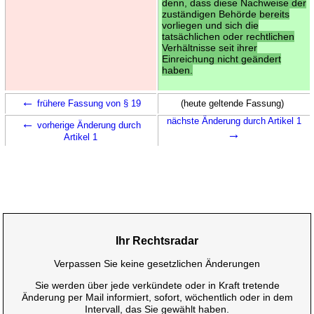
denn, dass diese Nachweise der
zuständigen Behörde bereits
vorliegen und sich die
tatsächlichen oder rechtlichen
Verhältnisse seit ihrer
Einreichung nicht geändert
haben.
←
frühere Fassung von § 19
(heute geltende Fassung)
←
nächste Änderung durch Artikel 1
vorherige Änderung durch
→
Artikel 1
Ihr Rechtsradar
Verpassen Sie keine gesetzlichen Änderungen
Sie werden über jede verkündete oder in Kraft tretende
Änderung per Mail informiert, sofort, wöchentlich oder in dem
Intervall, das Sie gewählt haben.