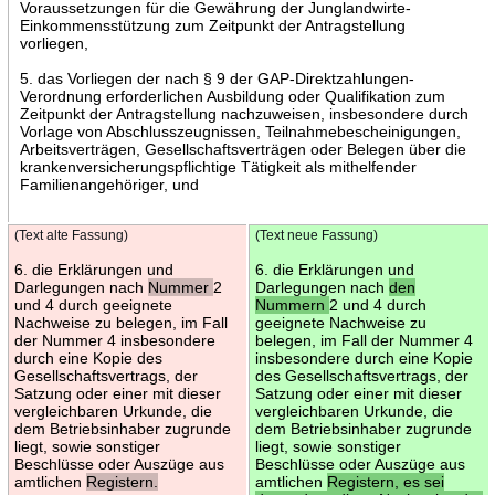
Voraussetzungen für die Gewährung der Junglandwirte-
Einkommensstützung zum Zeitpunkt der Antragstellung
vorliegen,
5. das Vorliegen der nach § 9 der GAP-Direktzahlungen-
Verordnung erforderlichen Ausbildung oder Qualifikation zum
Zeitpunkt der Antragstellung nachzuweisen, insbesondere durch
Vorlage von Abschlusszeugnissen, Teilnahmebescheinigungen,
Arbeitsverträgen, Gesellschaftsverträgen oder Belegen über die
krankenversicherungspflichtige Tätigkeit als mithelfender
Familienangehöriger, und
(Text alte Fassung)
(Text neue Fassung)
6. die Erklärungen und
6. die Erklärungen und
Darlegungen nach
Nummer
2
Darlegungen nach
den
und 4 durch geeignete
Nummern
2 und 4 durch
Nachweise zu belegen, im Fall
geeignete Nachweise zu
der Nummer 4 insbesondere
belegen, im Fall der Nummer 4
durch eine Kopie des
insbesondere durch eine Kopie
Gesellschaftsvertrags, der
des Gesellschaftsvertrags, der
Satzung oder einer mit dieser
Satzung oder einer mit dieser
vergleichbaren Urkunde, die
vergleichbaren Urkunde, die
dem Betriebsinhaber zugrunde
dem Betriebsinhaber zugrunde
liegt, sowie sonstiger
liegt, sowie sonstiger
Beschlüsse oder Auszüge aus
Beschlüsse oder Auszüge aus
amtlichen
Registern.
amtlichen
Registern, es sei