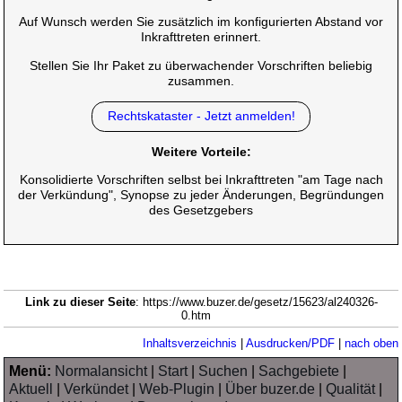
Auf Wunsch werden Sie zusätzlich im konfigurierten Abstand vor
Inkrafttreten erinnert.
Stellen Sie Ihr Paket zu überwachender Vorschriften beliebig
zusammen.
Rechtskataster - Jetzt anmelden!
Weitere Vorteile:
Konsolidierte Vorschriften selbst bei Inkrafttreten "am Tage nach
der Verkündung", Synopse zu jeder Änderungen, Begründungen
des Gesetzgebers
Link zu dieser Seite
: https://www.buzer.de/gesetz/15623/al240326-
0.htm
Inhaltsverzeichnis
|
Ausdrucken/PDF
|
nach oben
Menü:
Normalansicht
|
Start
|
Suchen
|
Sachgebiete
|
Aktuell
|
Verkündet
|
Web-Plugin
|
Über buzer.de
|
Qualität
|