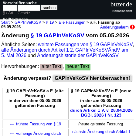
Vorschriftensuche
buzer.de
Normalansicht
§ / Art.
Gesetz
Volltextsuche
Start
>
GAPInVeKoSV
>
§ 19
>
alle Fassungen
>
a.F. Fassung ab
05.05.2026
Änderungsalarm
nur in GAPInVeKoSV
Änderung
§ 19 GAPInVeKoSV
vom 05.05.2026
Ähnliche Seiten:
weitere Fassungen von § 19 GAPInVeKoSV
,
alle Änderungen durch Artikel 1 2. GAPInVeKoSVÄndV am
5. Mai 2026
und
Änderungshistorie der GAPInVeKoSV
Hervorhebungen:
alter Text
,
neuer Text
Änderung verpasst?
GAPInVeKoSV hier überwachen!
§ 19 GAPInVeKoSV a.F. (alte
§ 19 GAPInVeKoSV n.F. (neue
Fassung)
Fassung)
in der vor dem 05.05.2026
in der am 05.05.2026
geltenden Fassung
geltenden Fassung
durch Artikel 1 V. v. 28.04.2026
BGBl. 2026 I Nr. 123
←
frühere Fassung von § 19
(heute geltende Fassung)
←
nächste Änderung durch Artikel 1
vorherige Änderung durch