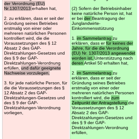
der Verordnung (EU)
Nr.1307/2013
erhalten hat,
(2) Sofern der Betriebsinhaber
keine natürliche Person ist, hat
2. zu erklären, dass er seit der
er bei
der
Beantragung der
Gründung seines Betriebes
Junglandwirte-
erstmalig von einer oder
Einkommensstützung
mehreren natürlichen Personen
kontrolliert wird, die die
1.
im Sammelantrag
zu
Voraussetzungen des § 12
erklären, dass er
für keines der
Absatz 2 des GAP-
Jahre, für die die Verordnung
Direktzahlungen-Gesetzes und
(EU) Nr. 1307/2013 angewendet
des § 9 der GAP-
worden ist,
Unterstützung nach
Direktzahlungen-Verordnung
deren
Artikel 50 erhalten hat,
erfüllen,
und dafür geeignete
Nachweise vorzulegen,
2.
im Sammelantrag
zu
erklären, dass er seit der
3. für jede natürliche Person, für
Gründung seines Betriebes
die die Voraussetzungen des §
erstmalig von einer oder
12 Absatz 2 des GAP-
mehreren natürlichen Personen
Direktzahlungen-Gesetzes und
kontrolliert wird, die
zum
des § 9 der GAP-
Zeitpunkt der Antragstellung
die
Direktzahlungen-Verordnung
Voraussetzungen des § 12
vorliegen,
Absatz 2 des GAP-
Direktzahlungen-Gesetzes und
des § 9 der GAP-
Direktzahlungen-Verordnung
erfüllen,