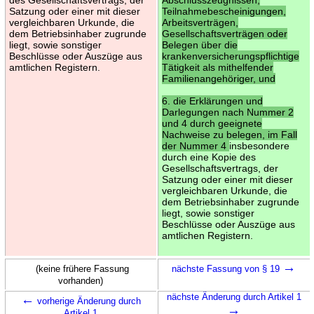
Satzung oder einer mit dieser
Teilnahmebescheinigungen,
vergleichbaren Urkunde, die
Arbeitsverträgen,
dem Betriebsinhaber zugrunde
Gesellschaftsverträgen oder
liegt, sowie sonstiger
Belegen über die
Beschlüsse oder Auszüge aus
krankenversicherungspflichtige
amtlichen Registern.
Tätigkeit als mithelfender
Familienangehöriger, und
6. die Erklärungen und
Darlegungen nach Nummer 2
und 4 durch geeignete
Nachweise zu belegen, im Fall
der Nummer 4
insbesondere
durch eine Kopie des
Gesellschaftsvertrags, der
Satzung oder einer mit dieser
vergleichbaren Urkunde, die
dem Betriebsinhaber zugrunde
liegt, sowie sonstiger
Beschlüsse oder Auszüge aus
amtlichen Registern.
→
(keine frühere Fassung
nächste Fassung von § 19
vorhanden)
←
nächste Änderung durch Artikel 1
vorherige Änderung durch
→
Artikel 1