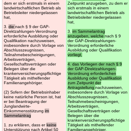
dem er sich erstmals in einem
Zeitpunkt anzugeben, zu dem er
landwirtschaftlichen Betrieb als
sich erstmals in einem
Betriebsleiter niedergelassen
landwirtschaftlichen Betrieb als
hat,
Betriebsleiter niedergelassen
hat,
3.
die
nach § 9 der GAP-
Direktzahlungen-Verordnung
3.
im Sammelantrag
erforderliche Ausbildung oder
anzugeben, welche
nach § 9
Qualifikation nachzuweisen,
der GAP-Direktzahlungen-
insbesondere durch Vorlage von
Verordnung erforderliche
Abschlusszeugnissen,
Ausbildung oder Qualifikation
Teilnahmebescheinigungen,
vorliegt,
Arbeitsverträgen,
Gesellschaftsverträgen oder
4. das Vorliegen der nach § 9
Belegen über die
der GAP-Direktzahlungen-
krankenversicherungspflichtige
Verordnung erforderlichen
Tätigkeit als mithelfender
Ausbildung oder Qualifikation
Familienangehöriger.
zum Zeitpunkt der
Antragstellung
nachzuweisen,
(2) Sofern der Betriebsinhaber
insbesondere durch Vorlage von
keine natürliche Person ist, hat
Abschlusszeugnissen,
er bei Beantragung der
Teilnahmebescheinigungen,
Junglandwirte-
Arbeitsverträgen,
Einkommensstützung
im
Gesellschaftsverträgen oder
Sammelantrag
Belegen über die
krankenversicherungspflichtige
1. zu erklären, dass er
keine
Tätigkeit als mithelfender
Unterstützung nach Artikel 50
Familienangehöriger.