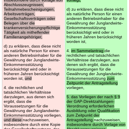
Abschlusszeugnissen,
Teilnahmebescheinigungen,
d) zu erklären, dass diese nicht
Arbeitsverträgen,
als natürliche Person für einen
Gesellschaftsverträgen oder
anderen Betriebsinhaber für die
Belegen über die
Gewährung der Junglandwirte-
krankenversicherungspflichtige
Einkommensstützung
Tätigkeit als mithelfender
berücksichtigt wird oder in
Familienangehöriger,
früheren Jahren berücksichtigt
worden ist,
d) zu erklären, dass diese nicht
als natürliche Person für einen
4.
im Sammelantrag
die
anderen Betriebsinhaber für die
rechtlichen und tatsächlichen
Gewährung der Junglandwirte-
Verhältnisse darzulegen, aus
Einkommensstützung
denen sich ergibt, dass die
berücksichtigt wird oder in
Voraussetzungen für die
früheren Jahren berücksichtigt
Gewährung der Junglandwirte-
worden ist,
und
Einkommensstützung
zum
Zeitpunkt der Antragstellung
4. die rechtlichen und
vorliegen,
tatsächlichen Verhältnisse
darzulegen, aus denen sich
5. das Vorliegen der nach § 9
ergibt, dass die
der GAP-Direktzahlungen-
Voraussetzungen für die
Verordnung erforderlichen
Gewährung der Junglandwirte-
Ausbildung oder Qualifikation
Einkommensstützung vorliegen,
zum Zeitpunkt der
und diese
nachzuweisen,
Antragstellung
nachzuweisen,
insbesondere durch eine Kopie
insbesondere durch Vorlage von
des Gesellschaftsvertrags, der
Abschlusszeugnissen,