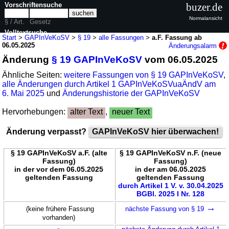
Vorschriftensuche
buzer.de
Normalansicht
§ / Art.
Gesetz
Volltextsuche
Start
>
GAPInVeKoSV
>
§ 19
>
alle Fassungen
>
a.F. Fassung ab
06.05.2025
Änderungsalarm
nur in GAPInVeKoSV
Änderung
§ 19 GAPInVeKoSV
vom 06.05.2025
Ähnliche Seiten:
weitere Fassungen von § 19 GAPInVeKoSV
,
alle Änderungen durch Artikel 1 GAPInVeKoSVuaÄndV am
6. Mai 2025
und
Änderungshistorie der GAPInVeKoSV
Hervorhebungen:
alter Text
,
neuer Text
Änderung verpasst?
GAPInVeKoSV hier überwachen!
§ 19 GAPInVeKoSV a.F. (alte
§ 19 GAPInVeKoSV n.F. (neue
Fassung)
Fassung)
in der vor dem 06.05.2025
in der am 06.05.2025
geltenden Fassung
geltenden Fassung
durch Artikel 1 V. v. 30.04.2025
BGBl. 2025 I Nr. 128
→
(keine frühere Fassung
nächste Fassung von § 19
vorhanden)