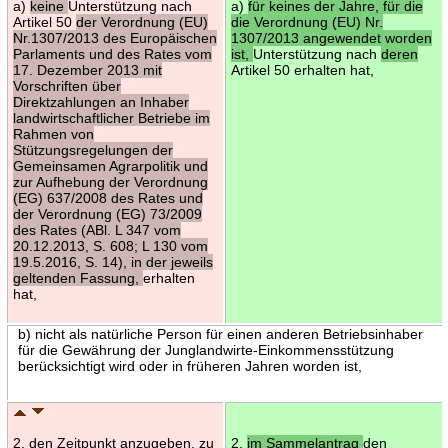
a)
keine
Unterstützung nach
a)
für keines der Jahre, für die
Artikel 50
der Verordnung (EU)
die Verordnung (EU) Nr.
Nr.1307/2013 des Europäischen
1307/2013 angewendet worden
Parlaments und des Rates vom
ist,
Unterstützung nach
deren
17. Dezember 2013 mit
Artikel 50 erhalten hat,
Vorschriften über
Direktzahlungen an Inhaber
landwirtschaftlicher Betriebe im
Rahmen von
Stützungsregelungen der
Gemeinsamen Agrarpolitik und
zur Aufhebung der Verordnung
(EG) 637/2008 des Rates und
der Verordnung (EG) 73/2009
des Rates (ABl. L 347 vom
20.12.2013, S. 608; L 130 vom
19.5.2016, S. 14), in der jeweils
geltenden Fassung,
erhalten
hat,
b) nicht als natürliche Person für einen anderen Betriebsinhaber
für die Gewährung der Junglandwirte-Einkommensstützung
berücksichtigt wird oder in früheren Jahren worden ist,
2. den Zeitpunkt anzugeben, zu
2.
im Sammelantrag
den