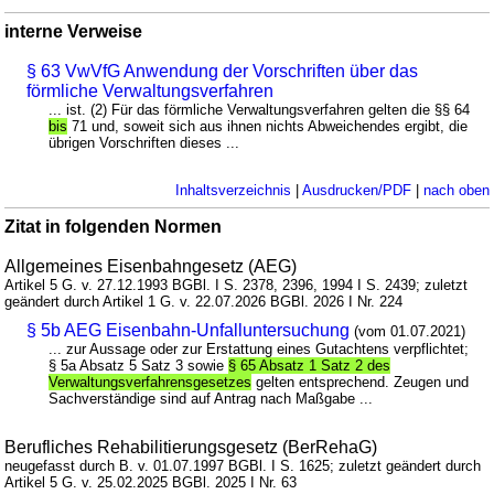
interne Verweise
§ 63 VwVfG Anwendung der Vorschriften über das
förmliche Verwaltungsverfahren
... ist. (2) Für das förmliche Verwaltungsverfahren gelten die §§ 64
bis
71 und, soweit sich aus ihnen nichts Abweichendes ergibt, die
übrigen Vorschriften dieses ...
Inhaltsverzeichnis
|
Ausdrucken/PDF
|
nach oben
Zitat in folgenden Normen
Allgemeines Eisenbahngesetz (AEG)
Artikel 5 G. v. 27.12.1993 BGBl. I S. 2378, 2396, 1994 I S. 2439; zuletzt
geändert durch Artikel 1 G. v. 22.07.2026 BGBl. 2026 I Nr. 224
§ 5b AEG Eisenbahn-Unfalluntersuchung
(vom 01.07.2021)
... zur Aussage oder zur Erstattung eines Gutachtens verpflichtet;
§ 5a Absatz 5 Satz 3 sowie
§ 65 Absatz 1 Satz 2 des
Verwaltungsverfahrensgesetzes
gelten entsprechend. Zeugen und
Sachverständige sind auf Antrag nach Maßgabe ...
Berufliches Rehabilitierungsgesetz (BerRehaG)
neugefasst durch B. v. 01.07.1997 BGBl. I S. 1625; zuletzt geändert durch
Artikel 5 G. v. 25.02.2025 BGBl. 2025 I Nr. 63