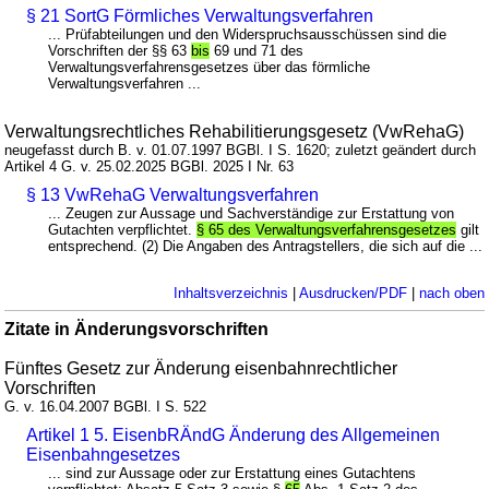
§ 21 SortG Förmliches Verwaltungsverfahren
... Prüfabteilungen und den Widerspruchsausschüssen sind die
Vorschriften der §§ 63
bis
69 und 71 des
Verwaltungsverfahrensgesetzes über das förmliche
Verwaltungsverfahren ...
Verwaltungsrechtliches Rehabilitierungsgesetz (VwRehaG)
neugefasst durch B. v. 01.07.1997 BGBl. I S. 1620; zuletzt geändert durch
Artikel 4 G. v. 25.02.2025 BGBl. 2025 I Nr. 63
§ 13 VwRehaG Verwaltungsverfahren
... Zeugen zur Aussage und Sachverständige zur Erstattung von
Gutachten verpflichtet.
§ 65 des Verwaltungsverfahrensgesetzes
gilt
entsprechend. (2) Die Angaben des Antragstellers, die sich auf die ...
Inhaltsverzeichnis
|
Ausdrucken/PDF
|
nach oben
Zitate in Änderungsvorschriften
Fünftes Gesetz zur Änderung eisenbahnrechtlicher
Vorschriften
G. v. 16.04.2007 BGBl. I S. 522
Artikel 1 5. EisenbRÄndG Änderung des Allgemeinen
Eisenbahngesetzes
... sind zur Aussage oder zur Erstattung eines Gutachtens