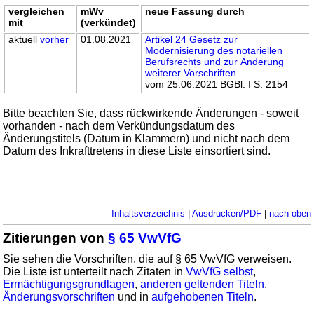
vergleichen
mWv
neue Fassung durch
mit
(verkündet)
aktuell
vorher
01.08.2021
Artikel 24 Gesetz zur
Modernisierung des notariellen
Berufsrechts und zur Änderung
weiterer Vorschriften
vom 25.06.2021 BGBl. I S. 2154
Bitte beachten Sie, dass rückwirkende Änderungen - soweit
vorhanden - nach dem Verkündungsdatum des
Änderungstitels (Datum in Klammern) und nicht nach dem
Datum des Inkrafttretens in diese Liste einsortiert sind.
Inhaltsverzeichnis
|
Ausdrucken/PDF
|
nach oben
Zitierungen von
§ 65 VwVfG
Sie sehen die Vorschriften, die auf § 65 VwVfG verweisen.
Die Liste ist unterteilt nach Zitaten in
VwVfG selbst
,
Ermächtigungsgrundlagen
,
anderen geltenden Titeln
,
Änderungsvorschriften
und in
aufgehobenen Titeln
.