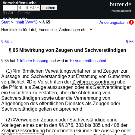
Vorschriftensuche
buzer.de
Normalansicht
§ / Art.
Gesetz
Volltextsuche
Start
>
Inhalt VwVfG
>
§ 65
Änderungsalarm
Hier klicken für
Titel, Fundstelle, Änderungen
etc.
nur in VwVfG
§ 65 - Verwaltungsverfahrensgesetz (VwVfG)
←
→
§ 64
§ 66
neugefasst durch B. v. 23.01.2003
BGBl. I S. 102
; zuletzt geändert durch
§ 65 Mitwirkung von Zeugen und Sachverständigen
Artikel 11
G. v. 22.07.2026
BGBl. 2026 I Nr. 224
Geltung ab 30.05.1976; FNA: 201-6
Verwaltungsverfahren und -
zwangsverfahren
§ 65 hat
1 frühere Fassung
und wird in
10 Vorschriften zitiert
22 weitere Fassungen
|
wird in 1080 Vorschriften zitiert
(1)
1
Im förmlichen Verwaltungsverfahren sind Zeugen zur
Teil V Besondere Verfahrensarten
Aussage und Sachverständige zur Erstattung von Gutachten
Abschnitt 1 Förmliches Verwaltungsverfahren
verpflichtet.
2
Die Vorschriften der
Zivilprozessordnung
über
die Pflicht, als Zeuge auszusagen oder als Sachverständiger
ein Gutachten zu erstatten, über die Ablehnung von
Sachverständigen sowie über die Vernehmung von
Angehörigen des öffentlichen Dienstes als Zeugen oder
Sachverständige gelten entsprechend.
(2)
1
Verweigern Zeugen oder Sachverständige ohne
Vorliegen eines der in den
§§ 376
,
383
bis
385
und
408 der
Zivilprozessordnung
bezeichneten Gründe die Aussage oder