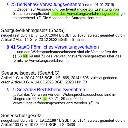
§ 25 BerRehaG Verwaltungsverfahren
(vom 01.01.2019)
... Zeugen zur Aussage und Sachverständige zur Erstattung von
Gutachten verpflichtet.
§ 65 des Verwaltungsverfahrensgesetzes
gilt
entsprechend. (2) Die Angaben des Antragstellers zur ...
Saatgutverkehrsgesetz (SaatG)
neugefasst durch B. v. 16.07.2004 BGBl. I S. 1673; zuletzt geändert durch
Artikel 2 Abs. 14 G. v. 20.12.2022 BGBl. I S. 2752
§ 41 SaatG Förmliches Verwaltungsverfahren
... und den Widerspruchsausschüssen sind die Vorschriften der
§§ 63
bis
69 und 71 des Verwaltungsverfahrensgesetzes über das
förmliche Verwaltungsverfahren ...
Seearbeitsgesetz (SeeArbG)
Artikel 1 G. v. 20.04.2013 BGBl. I S. 868, 2014 I 605; zuletzt geändert
durch Artikel 3 G. v. 14.03.2023 BGBl. 2023 I Nr. 73
§ 15 SeeArbG Rechtsbehelfsverfahren
... Auf das Verfahren vor dem Widerspruchsausschuss sind im
Übrigen die §§ 63
bis
69, 71, 89 und 90 des
Verwaltungsverfahrensgesetzes anzuwenden. (3) Im ...
Sortenschutzgesetz
neugefasst durch B. v. 19.12.1997 BGBl. I S. 3164; zuletzt geändert durch
Artikel 100 G. v. 10.08.2021 BGBl. I S. 3436