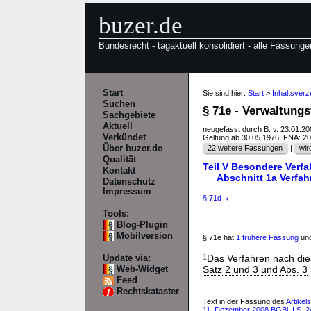
buzer.de
Bundesrecht - tagaktuell konsolidiert - alle Fassunge
Start
Sie sind hier:
Start
>
Inhaltsver
Suchen
§ 71e - Verwaltung
Sachgebiete
Aktuell
neugefasst durch B. v. 23.01.2
Verkündet
Geltung ab 30.05.1976; FNA: 2
Über buzer.de
22 weitere Fassungen
|
wir
Qualität
Teil V Besondere Verf
Kontakt
Abschnitt 1a Verfahr
Datenschutz
Impressum
←
§ 71d
Tools:
Blog-Plugin
Mobilversion
§ 71e hat
1 frühere Fassung
und
1
Das Verfahren nach die
Update via:
Satz 2 und 3 und Abs. 3
Web-Widget
Feed
Rechtskataster
Text in der Fassung des
Artikel
11. Dezember 2008 BGBl. I S. 