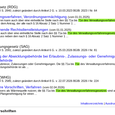
esetz (RDG)
I S. 2840; zuletzt geändert durch Artikel 2 G. v. 10.03.2023 BGBl. 2023 I Nr. 64
ungsverfahren; Verordnungsermächtigung
(vom 01.01.2025)
hren kann auch über eine einheitliche Stelle nach den §§ 71a bis
71e des Verwaltungsverfahr
 dem Antrag, der alle nach § 16 Absatz 2 Satz 1 Nummer 1 ...
ende Rechtsdienstleistungen
(vom 01.01.2025)
 auch über eine einheitliche Stelle nach den §§ 71a bis
71e des Verwaltungsverfahrensgeset
ss neben den nach § 16 Absatz 2 Satz 1 Nummer 1 ...
lungsgesetz (SAG)
I S. 2091; zuletzt geändert durch Artikel 6 G. v. 25.03.2026 BGBl. 2026 I Nr. 81
g der Abwicklungsbehörde bei Erlaubnis-, Zulassungs- oder Genehmig
 Behörde
rlaubnisse, Zulassungen oder Genehmigungen. Die §§ 71a bis
71e
des Verwaltungsverfahrens
ungsbehörde ist als ...
 (WHG)
 I S. 2585; zuletzt geändert durch Artikel 8 G. v. 22.07.2026 BGBl. 2026 I Nr. 224
 Vorschriften, Verfahren
(vom 02.04.2026)
ssers als Wärmequelle nutzen; die §§ 71a bis
71e des Verwaltungsverfahrensgesetzes
sind a
 Plangenehmigung für einen ...
Inhaltsverzeichnis
|
Ausdru
schriften