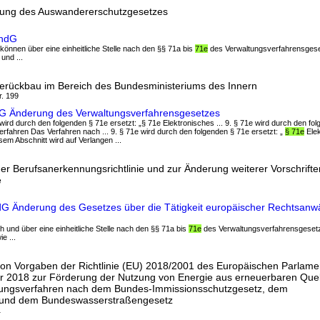
rung des Auswandererschutzgesetzes
ÄndG
können über eine einheitliche Stelle nach den §§ 71a bis
71e
des Verwaltungsverfahrensgese
und ...
ierückbau im Bereich des Bundesministeriums des Innern
r. 199
IG Änderung des Verwaltungsverfahrensgesetzes
wird durch den folgenden § 71e ersetzt: „§ 71e Elektronisches ... 9. § 71e wird durch den fo
erfahren Das Verfahren nach ... 9. § 71e wird durch den folgenden § 71e ersetzt: „
§ 71e
Elek
em Abschnitt wird auf Verlangen ...
r Berufsanerkennungsrichtlinie und zur Änderung weiterer Vorschrifte
e
G Änderung des Gesetzes über die Tätigkeit europäischer Rechtsanwä
ch und über eine einheitliche Stelle nach den §§ 71a bis
71e
des Verwaltungsverfahrensgeset
e ...
on Vorgaben der Richtlinie (EU) 2018/2001 des Europäischen Parlame
 2018 zur Förderung der Nutzung von Energie aus erneuerbaren Que
sungsverfahren nach dem Bundes-Immissionsschutzgesetz, dem
 und dem Bundeswasserstraßengesetz
1