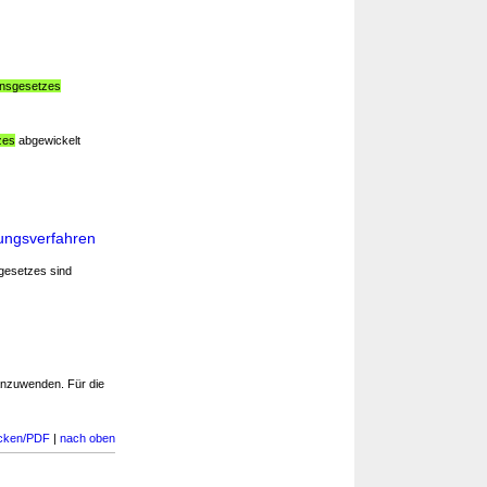
ensgesetzes
zes
abgewickelt
ungsverfahren
gesetzes sind
nzuwenden. Für die
cken/PDF
|
nach oben