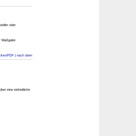
teller oder
er Maßgabe
cken/PDF
|
nach oben
ber eine einheitliche