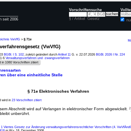
Vorschriftensuche
Vollt
§ / Artikel
Gesetz
n seit 2006
nu
zeichnis VwVfG
>
§ 71e
Ma
sverfahrensgesetz (VwVfG)
003
BGBl. I S. 102
; zuletzt geändert durch
Artikel 11
G. v. 22.07.2026
BGBl. 2026 I Nr. 224
01-6
Verwaltungsverfahren und -zwangsverfahren
d in 1080 Vorschriften zitiert
ahrensarten
en über eine einheitliche Stelle
§ 71e Elektronisches Verfahren
 wird in
23 Vorschriften zitiert
sem Abschnitt wird auf Verlangen in elektronischer Form abgewickelt.
2
bleibt unberührt.
s 1 Viertes Gesetz zur Änderung verwaltungsverfahrensrechtlicher Vorschriften (4. VwVfÄnd
2418
m.W.v. 18. Dezember 2008