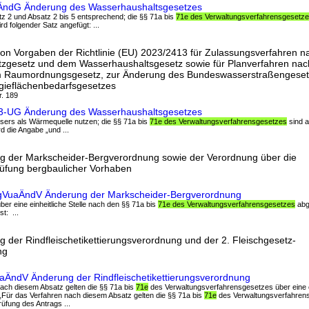
ÄndG Änderung des Wasserhaushaltsgesetzes
Satz 2 und Absatz 2 bis 5 entsprechend; die §§ 71a bis
71e des Verwaltungsverfahrensgesetz
d folgender Satz angefügt: ...
on Vorgaben der Richtlinie (EU) 2023/2413 für Zulassungsverfahren 
zgesetz und dem Wasserhaushaltsgesetz sowie für Planverfahren na
 Raumordnungsgesetz, zur Änderung des Bundeswasserstraßengeset
ieflächenbedarfsgesetzes
r. 189
13-UG Änderung des Wasserhaushaltsgesetzes
ssers als Wärmequelle nutzen; die §§ 71a bis
71e des Verwaltungsverfahrensgesetzes
sind a
d die Angabe „und ...
g der Markscheider-Bergverordnung sowie der Verordnung über die
rüfung bergbaulicher Vorhaben
rgVuaÄndV Änderung der Markscheider-Bergverordnung
ber eine einheitliche Stelle nach den §§ 71a bis
71e des Verwaltungsverfahrensgesetzes
abg
st: ...
 der Rindfleischetikettierungsverordnung und der 2. Fleischgesetz-
ng
tVuaÄndV Änderung der Rindfleischetikettierungsverordnung
nach diesem Absatz gelten die §§ 71a bis
71e
des Verwaltungsverfahrensgesetzes über eine ein
 „Für das Verfahren nach diesem Absatz gelten die §§ 71a bis
71e
des Verwaltungsverfahrens
Prüfung des Antrags ...