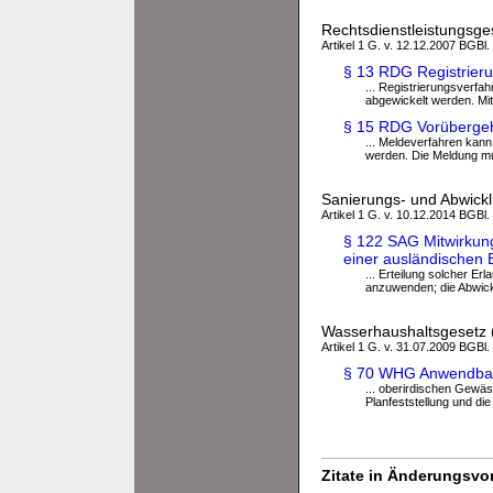
Rechtsdienstleistungsg
Artikel 1 G. v. 12.12.2007 BGBl. 
§ 13 RDG Registrier
... Registrierungsverfa
abgewickelt werden. Mit
§ 15 RDG Vorübergeh
... Meldeverfahren kann
werden. Die Meldung mu
Sanierungs- und Abwick
Artikel 1 G. v. 10.12.2014 BGBl. 
§ 122 SAG Mitwirkun
einer ausländischen
... Erteilung solcher E
anzuwenden; die Abwickl
Wasserhaushaltsgesetz
Artikel 1 G. v. 31.07.2009 BGBl.
§ 70 WHG Anwendbare
... oberirdischen Gewä
Planfeststellung und die
Zitate in Änderungsvor