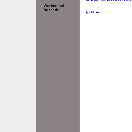
Werben auf
buzer.de
←
§ 71d