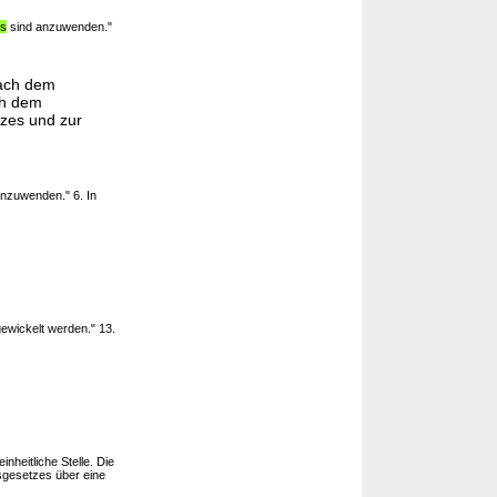
es
sind anzuwenden."
nach dem
ch dem
zes und zur
nzuwenden." 6. In
ewickelt werden." 13.
heitliche Stelle. Die
gesetzes über eine