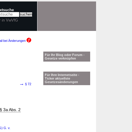
extsuche
r in VwVfG
il bei Änderungen
Für Ihr Blog oder Forum -
Gesetze verknüpfen
Für Ihre Internetseite -
Ticker aktuellste
Gesetzesänderungen
→
§ 72
§ 3a Abs. 2
G) G. v.