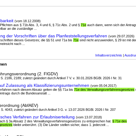
barkeit
(vom 18.12.2008)
 Pflichten aus § 71b Abs. 3, 4 und 6, § 71c Abs. 2 und §
71e
auch dann, wenn sich der Antrags
elbar an die zuständige ...
 der Vorschriften über das Planfeststellungsverfahren
(vom 29.07.2026)
Vorschriften dieses Gesetzes; die §§ 51 und 71a bis
71e
sind nicht anzuwenden, § 29 ist mit d
einsicht nach ...
Inhaltsverzeichnis
|
Ausdru
rmen
führungsverordnung (2. FlGDV)
I S. 2186, 2189; zuletzt geändert durch Artikel 7 V. v. 30.01.2026 BGBl. 2026 I Nr. 31
auf Zulassung als Klassifizierungsunternehmen
(vom 05.04.2017)
Verfahren nach diesem Absatz gelten die §§ 71a bis
71e des Verwaltungsverfahrensgesetzes
ü
Antrags durch die Bundesanstalt ...
verordnung (AbfAEV)
I S. 4043; zuletzt geändert durch Artikel 3 G. v. 13.07.2026 BGBl. 2026 I Nr. 207
sches Verfahren zur Erlaubniserteilung
(vom 13.07.2018)
 nach § 3a Absatz 2 des Verwaltungsverfahrensgesetzes zu entsprechen hat.
§ 71e des
gesetzes
bleibt unberührt. (3) Die Länder stellen sicher, dass 1. jederzeit ...