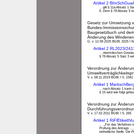
Artikel 2 BImSchGua
... gilt § 11a Absatz 1 
6. Dem § 78 Absatz 5 wir
Gesetz zur Umsetzung v
Bundes-Immissionsschut
Baugesetzbuch und dem
Änderung des Windenerg
G. v. 12.08.2025 BGBl. 2025 I N
Artikel 2 RL2023/24
... oberirdischen Gewä
§ 78 Absatz 5 Satz 3 wir
Verordnung zur Änderun
Umweltverträglichkeitsp
V. v. 08.11.2019 BGBl. I S. 1581
Artikel 1 MarkschBe
... nach Absatz 1 kann ü
§ 15 wird wie folgt gefas
Verordnung zur Änderung
Durchführungsverordnu
V. v. 17.02.2011 BGBl. I S. 266
Artikel 1 RiFlEtiket
... „Für das Verfahren 
Prüfung des Antrags ...
einheitliche Stelle. Die 