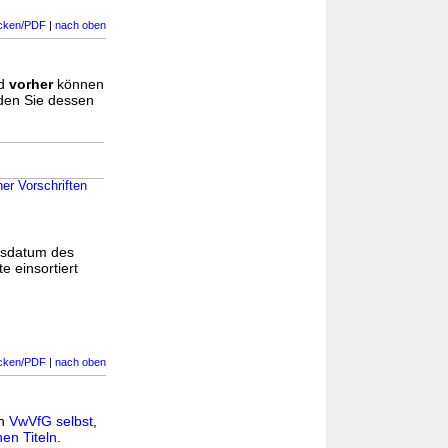
cken/PDF
|
nach oben
d
vorher
können
nden Sie dessen
er Vorschriften
gsdatum des
e einsortiert
cken/PDF
|
nach oben
in
VwVfG selbst
,
en Titeln
.