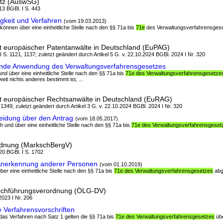
tz (AuswSG)
13 BGBl. I S. 443
gkeit und Verfahren
(vom 19.03.2013)
können über eine einheitliche Stelle nach den §§ 71a bis
71e
des Verwaltungsverfahrensgeset
it europäischer Patentanwälte in Deutschland (EuPAG)
 I S. 1121, 1137; zuletzt geändert durch Artikel 5 G. v. 22.10.2024 BGBl. 2024 I Nr. 320
nde Anwendung des Verwaltungsverfahrensgesetzes
und über eine einheitliche Stelle nach den §§ 71a bis
71e des Verwaltungsverfahrensgesetze
eit nichts anderes bestimmt ist, ...
it europäischer Rechtsanwälte in Deutschland (EuRAG)
 1349; zuletzt geändert durch Artikel 3 G. v. 22.10.2024 BGBl. 2024 I Nr. 320
idung über den Antrag
(vom 18.05.2017)
ch und über eine einheitliche Stelle nach den §§ 71a bis
71e des Verwaltungsverfahrensgeset
rdnung (MarkschBergV)
20 BGBl. I S. 1702
Anerkennung anderer Personen
(vom 01.10.2019)
ber eine einheitliche Stelle nach den §§ 71a bis
71e des Verwaltungsverfahrensgesetzes
abge
chführungsverordnung (ÖLG-DV)
2023 I Nr. 206
 Verfahrensvorschriften
 das Verfahren nach Satz 1 gelten die §§ 71a bis
71e des Verwaltungsverfahrensgesetzes
übe