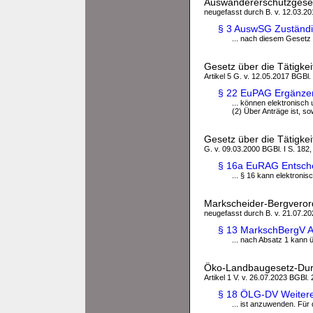
Auswandererschutzgese
neugefasst durch B. v. 12.03.20
§ 3 AuswSG Zuständi
... nach diesem Gesetz 
Gesetz über die Tätigke
Artikel 5 G. v. 12.05.2017 BGBl.
§ 22 EuPAG Ergänze
... können elektronisch 
(2) Über Anträge ist, sow
Gesetz über die Tätigke
G. v. 09.03.2000 BGBl. I S. 182,
§ 16a EuRAG Entsche
... § 16 kann elektronis
Markscheider-Bergvero
neugefasst durch B. v. 21.07.20
§ 13 MarkschBergV 
... nach Absatz 1 kann ü
Öko-Landbaugesetz-Dur
Artikel 1 V. v. 26.07.2023 BGBl. 
§ 18 ÖLG-DV Weitere
... ist anzuwenden. Für