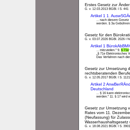
Erstes Gesetz zur Ände
G. v. 12.03.2013 BGBl. I S. 441
Artikel 1 1. AuswSG
... nach diesem Gesetz 
werden. § 3a Gebühren 
Gesetz für den Bürokrat
G. v. 03.07.2026 BGBl. 2026 I N
Artikel 1 BürokAbBM
... mitzuteilen." 9.
§ 71e
„§ 71e Elektronisches V
Das Verfahren nach dies
Gesetz zur Umsetzung de
rechtsberatenden Beruf
G. v. 12.05.2017 BGBl. I S. 1121
Artikel 2 AnwBerRÄnd
Deutschland
... § 16 kann elektronis
werden." 11. § 17 wird wi
Gesetz zur Umsetzung v
Rates vom 11. Dezember
(Neufassung) für Zulas
Wasserhaushaltsgesetz
G. v. 18.08.2021 BGBl. I S. 390