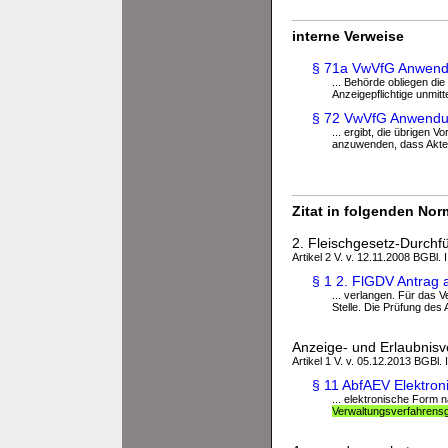
interne Verweise
§ 71a VwVfG Anwend
... Behörde obliegen die
Anzeigepflichtige unmitt
§ 72 VwVfG Anwendung
... ergibt, die übrigen 
anzuwenden, dass Akten
Zitat in folgenden No
2. Fleischgesetz-Durch
Artikel 2 V. v. 12.11.2008 BGBl. 
§ 1 2. FlGDV Antrag 
... verlangen. Für das 
Stelle. Die Prüfung des 
Anzeige- und Erlaubnis
Artikel 1 V. v. 05.12.2013 BGBl. 
§ 11 AbfAEV Elektroni
... elektronische Form
Verwaltungsverfahrens