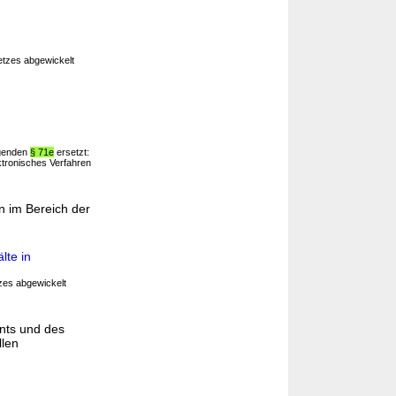
tzes abgewickelt
lgenden
§ 71e
ersetzt:
tronisches Verfahren
n im Bereich der
lte in
zes abgewickelt
nts und des
llen