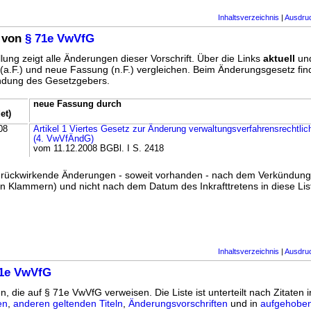
Inhaltsverzeichnis
|
Ausdru
 von
§ 71e VwVfG
lung zeigt alle Änderungen dieser Vorschrift. Über die Links
aktuell
un
g (a.F.) und neue Fassung (n.F.) vergleichen. Beim Änderungsgesetz fi
ündung des Gesetzgebers.
neue Fassung durch
et)
08
Artikel 1 Viertes Gesetz zur Änderung verwaltungsverfahrensrechtlich
(4. VwVfÄndG)
vom 11.12.2008 BGBl. I S. 2418
ss rückwirkende Änderungen - soweit vorhanden - nach dem Verkündun
n Klammern) und nicht nach dem Datum des Inkrafttretens in diese List
Inhaltsverzeichnis
|
Ausdru
71e VwVfG
n, die auf § 71e VwVfG verweisen. Die Liste ist unterteilt nach Zitaten 
en
,
anderen geltenden Titeln
,
Änderungsvorschriften
und in
aufgehoben