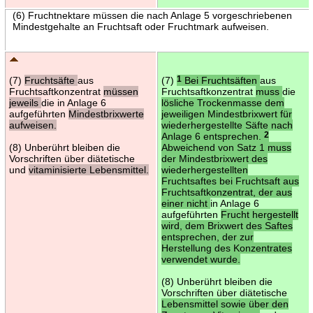
(6) Fruchtnektare müssen die nach Anlage 5 vorgeschriebenen
Mindestgehalte an Fruchtsaft oder Fruchtmark aufweisen.
(7)
Fruchtsäfte
aus
(7)
1
Bei Fruchtsäften
aus
Fruchtsaftkonzentrat
müssen
Fruchtsaftkonzentrat
muss
die
jeweils
die in Anlage 6
lösliche Trockenmasse dem
aufgeführten
Mindestbrixwerte
jeweiligen Mindestbrixwert für
aufweisen.
wiederhergestellte Säfte nach
Anlage 6 entsprechen.
2
(8) Unberührt bleiben die
Abweichend von Satz 1 muss
Vorschriften über diätetische
der Mindestbrixwert des
und
vitaminisierte Lebensmittel.
wiederhergestellten
Fruchtsaftes bei Fruchtsaft aus
Fruchtsaftkonzentrat, der aus
einer nicht
in Anlage 6
aufgeführten
Frucht hergestellt
wird, dem Brixwert des Saftes
entsprechen, der zur
Herstellung des Konzentrates
verwendet wurde.
(8) Unberührt bleiben die
Vorschriften über diätetische
Lebensmittel sowie über den