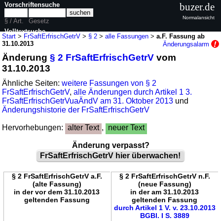
Vorschriftensuche
buzer.de
Normalansicht
§ / Art.
Gesetz
Volltextsuche
Start
>
FrSaftErfrischGetrV
>
§ 2
>
alle Fassungen
>
a.F. Fassung ab
31.10.2013
Änderungsalarm
nur in FrSaftErfrischGetrV
Änderung
§ 2 FrSaftErfrischGetrV
vom
31.10.2013
Ähnliche Seiten:
weitere Fassungen von § 2
FrSaftErfrischGetrV
,
alle Änderungen durch Artikel 1 3.
FrSaftErfrischGetrVuaÄndV am 31. Oktober 2013
und
Änderungshistorie der FrSaftErfrischGetrV
Hervorhebungen:
alter Text
,
neuer Text
Änderung verpasst?
FrSaftErfrischGetrV hier überwachen!
§ 2 FrSaftErfrischGetrV a.F.
§ 2 FrSaftErfrischGetrV n.F.
(alte Fassung)
(neue Fassung)
in der vor dem 31.10.2013
in der am 31.10.2013
geltenden Fassung
geltenden Fassung
durch Artikel 1 V. v. 23.10.2013
BGBl. I S. 3889