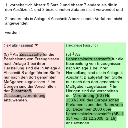
1. vorbehaltlich Absatz 5 Satz 2 und Absatz 7 andere als die in
den Absätzen 1 und 2 bezeichneten Zutaten nicht verwendet und
2. andere als in Anlage 4 Abschnitt A bezeichnete Verfahren nicht
angewendet
werden.
(Text alte Fassung)
(Text neue Fassung)
(5)
1
Als
Zusatzstoffe
für die
(5)
1
Als
Bearbeitung von Erzeugnissen
Lebensmittelzusatzstoffe
für die
nach Anlage 1 bei ihrer
Bearbeitung von Erzeugnissen
Herstellung sind die in Anlage 4
nach Anlage 1 bei ihrer
Abschnitt B aufgeführten Stoffe
Herstellung sind die in Anlage 4
nur nach den dort genannten
Abschnitt B aufgeführten Stoffe
Maßgaben zugelassen.
2
Im
nur nach den dort genannten
Übrigen sind die Vorschriften
Maßgaben zugelassen.
2
Im
der
Zusatzstoff-
Übrigen sind die Vorschriften
Zulassungsverordnung
der
Verordnung (EG) Nr.
anzuwenden.
1333/2008 des Europäischen
Parlaments und des Rates vom
16. Dezember 2008 über
Lebensmittelzusatzstoffe (ABl. L
354 vom 31.12.2008, S. 16)
anzuwenden.