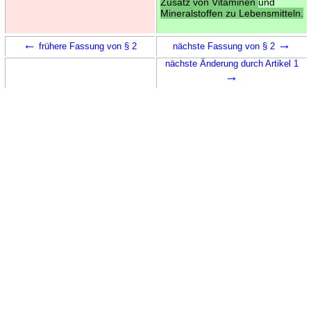
Zusatz von Vitaminen
und
Mineralstoffen zu Lebensmitteln.
←
→
frühere Fassung von § 2
nächste Fassung von § 2
nächste Änderung durch Artikel 1
→