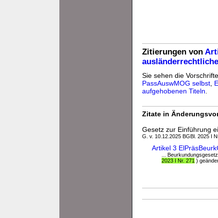
Zitierungen von
Art
ausländerrechtlic
Sie sehen die Vorschrifte
PassAuswMOG selbst
,
E
aufgehobenen Titeln
.
Zitate in Änderungsvor
Gesetz zur Einführung 
G. v. 10.12.2025 BGBl. 2025 I N
Artikel 3 ElPräsBeu
... Beurkundungsgesetz
2023 I Nr. 271
) geändert