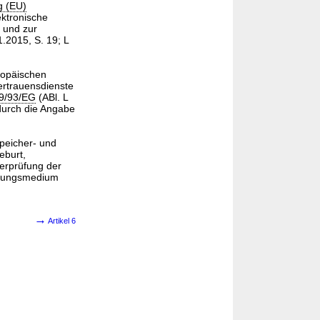
g (EU)
ktronische
 und zur
.2015, S. 19; L
opäischen
ertrauensdienste
99/93/EG
(ABl. L
durch die Angabe
peicher- und
eburt,
berprüfung der
eitungsmedium
→
Artikel 6