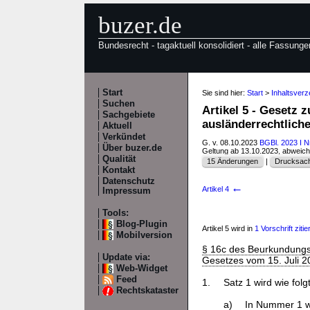
buzer.de
Bundesrecht - tagaktuell konsolidiert - alle Fassunge
Start
Sie sind hier:
Start
>
Inhaltsve
Suchen
Artikel 5 - Gesetz 
Sachgebiete
ausländerrechtli
Aktuell
Verkündet
G. v. 08.10.2023
BGBl. 2023 I N
Über buzer.de
Geltung ab 13.10.2023, abweic
Qualität
15 Änderungen
|
Drucksach
Kontakt
Datenschutz
←
Artikel 4
Impressum
Tools:
Blog-Plugin
Artikel 5 wird in
1 Vorschrift zitier
Mobilversion
§ 16c des Beurkundung
Update via:
Gesetzes vom 15. Juli 2
Web-Widget
Feed
1.
Satz 1 wird wie folg
Rechtskataster
a)
In Nummer 1 w