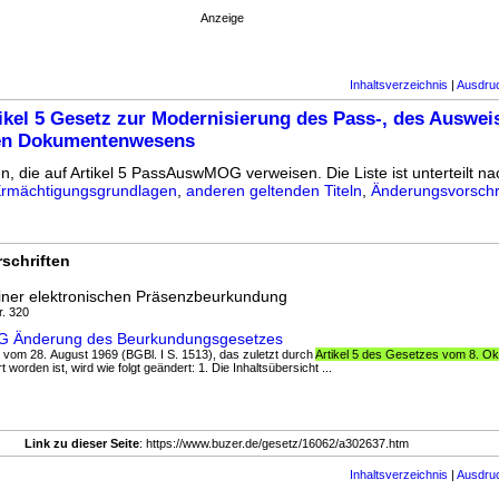
Anzeige
Inhaltsverzeichnis
|
Ausdru
ikel 5 Gesetz zur Modernisierung des Pass-, des Auswei
hen Dokumentenwesens
n, die auf Artikel 5 PassAuswMOG verweisen. Die Liste ist unterteilt na
rmächtigungsgrundlagen
,
anderen geltenden Titeln
,
Änderungsvorschr
schriften
einer elektronischen Präsenzbeurkundung
r. 320
rkG Änderung des Beurkundungsgesetzes
 vom 28. August 1969 (BGBl. I S. 1513), das zuletzt durch
Artikel 5 des Gesetzes vom 8. Ok
 worden ist, wird wie folgt geändert: 1. Die Inhaltsübersicht ...
Link zu dieser Seite
: https://www.buzer.de/gesetz/16062/a302637.htm
Inhaltsverzeichnis
|
Ausdru