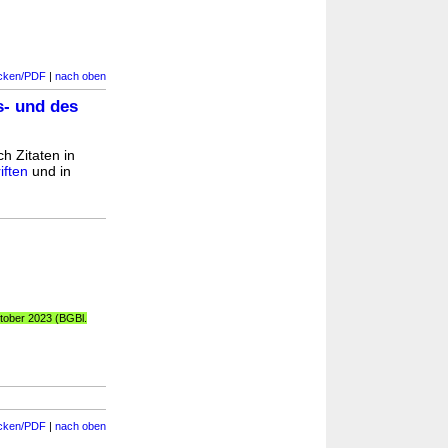
cken/PDF
|
nach oben
s- und des
ch Zitaten in
iften
und in
tober 2023 (BGBl.
cken/PDF
|
nach oben