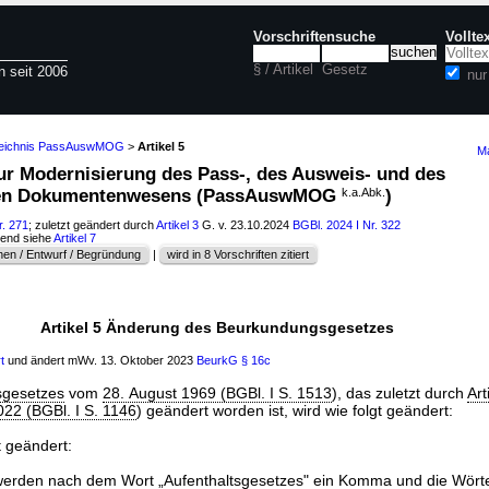
Vorschriftensuche
Vollte
§ / Artikel
Gesetz
n seit 2006
nu
rzeichnis PassAuswMOG
>
Artikel 5
Ma
zur Modernisierung des Pass-, des Ausweis- und des
chen Dokumentenwesens (PassAuswMOG
k.a.Abk.
)
r. 271
; zuletzt geändert durch
Artikel 3
G. v. 23.10.2024
BGBl. 2024 I Nr. 322
hend siehe
Artikel 7
en / Entwurf / Begründung
|
wird in 8 Vorschriften zitiert
Artikel 5 Änderung des Beurkundungsgesetzes
t
und ändert mWv. 13. Oktober 2023
BeurkG
§ 16c
sgesetzes
vom
28. August 1969 (BGBl. I S. 1513
), das zuletzt durch
Art
022 (BGBl. I S. 1146
) geändert worden ist, wird wie folgt geändert:
t geändert:
erden nach dem Wort „
Aufenthaltsgesetzes
" ein Komma und die Wörte