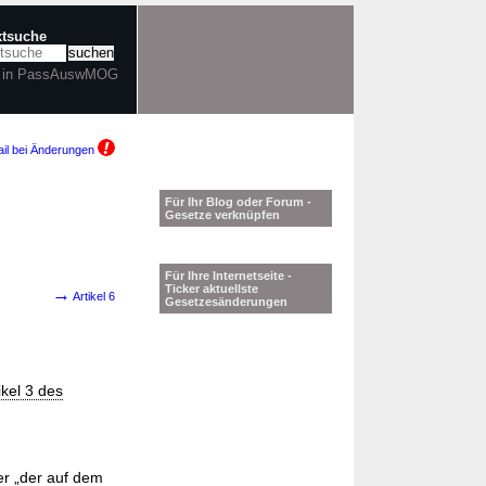
xtsuche
r in PassAuswMOG
il bei Änderungen
Für Ihr Blog oder Forum -
Gesetze verknüpfen
Für Ihre Internetseite -
Ticker aktuellste
→
Artikel 6
Gesetzesänderungen
ikel 3 des
r „der auf dem