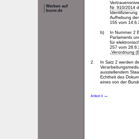
Vertrauensnive
Werben auf
Nr. 910/2014
d
buzer.de
Identifizierun
Aufhebung de
155 vom 14.6.20
b)
In Nummer 2 B
Parlaments und
für elektronis
257 vom 28.8.2
„
Verordnung (
2.
In Satz 2 werden d
Verarbeitungsmediu
ausstellendem Staa
Echtheit des Dokum
eines von der Bunde
←
Artikel 4