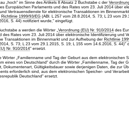
au „hoch" im Sinne des Artikels 8 Absatz 2 Buchstabe c der
Verordnun
es Europäischen Parlaments und des Rates vom 23. Juli 2014 über ele
g und Vertrauensdienste für elektronische Transaktionen im Binnenmarkt
r
Richtlinie 1999/93/EG
(ABl. L 257 vom 28.8.2014, S. 73; L 23 vom 29.1
16, S. 44) notifiziert wurde," eingefügt.
uchstabe a werden die Wörter „
Verordnung (EU) Nr. 910/2014
des Eur
 des Rates vom 23. Juli 2014 über elektronische Identifizierung und V
che Transaktionen im Binnenmarkt und zur Aufhebung der
Richtlinie 19
014, S. 73; L 23 vom 29.1.2015, S. 19; L 155 vom 14.6.2016, S. 44)" 
EU) Nr. 910/2014
" ersetzt.
ie Wörter „Familienname und Tag der Geburt aus dem elektronischen S
m eines von Deutschland" durch die Wörter „Familienname, Tag der G
t, Dokumentenart, Gültigkeitsdauer sowie derjenigen Daten, die zur Ü
ents erforderlich sind, aus dem elektronischen Speicher- und Verarb
srepublik Deutschland" ersetzt.