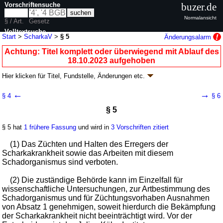
Vorschriftensuche
buzer.de
Normalansicht
§ / Art.
Gesetz
Volltextsuche
Start
>
ScharkaV
>
§ 5
Änderungsalarm
nur in ScharkaV
Achtung: Titel komplett oder überwiegend mit Ablauf des
18.10.2023 aufgehoben
Hier klicken für
Titel, Fundstelle, Änderungen
etc.
§ 5 - Verordnung zur Bekämpfung der
←
→
§ 4
§ 6
Scharkakrankheit (ScharkaV
k.a.Abk.
)
§ 5
V. v. 07.06.1971
BGBl. I S. 804
; aufgehoben durch
Artikel 5
V. v.
13.10.2023
BGBl. 2023 I Nr. 277
§ 5 hat
1 frühere Fassung
und wird in
3 Vorschriften zitiert
Geltung ab 13.06.1971; FNA: 7823-3-2-2
Schädlingsbekämpfung und
Pflanzenschutz
(1) Das Züchten und Halten des Erregers der
3 weitere Fassungen
|
wird in 3 Vorschriften zitiert
Scharkakrankheit sowie das Arbeiten mit diesem
Schadorganismus sind verboten.
(2) Die zuständige Behörde kann im Einzelfall für
wissenschaftliche Untersuchungen, zur Artbestimmung des
Schadorganismus und für Züchtungsvorhaben Ausnahmen
von Absatz 1 genehmigen, soweit hierdurch die Bekämpfung
der Scharkakrankheit nicht beeinträchtigt wird. Vor der