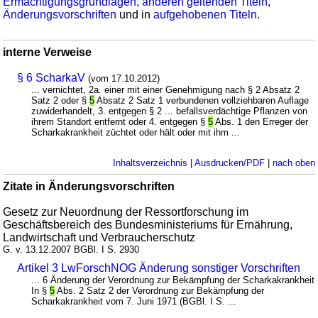
Ermächtigungsgrundlagen
,
anderen geltenden Titeln
,
Änderungsvorschriften
und in
aufgehobenen Titeln
.
interne Verweise
§ 6 ScharkaV
(vom 17.10.2012)
... vernichtet, 2a. einer mit einer Genehmigung nach § 2 Absatz 2
Satz 2 oder §
5
Absatz 2 Satz 1 verbundenen vollziehbaren Auflage
zuwiderhandelt, 3. entgegen § 2 ... befallsverdächtige Pflanzen von
ihrem Standort entfernt oder 4. entgegen §
5
Abs. 1 den Erreger der
Scharkakrankheit züchtet oder hält oder mit ihm ...
Inhaltsverzeichnis
|
Ausdrucken/PDF
|
nach oben
Zitate in Änderungsvorschriften
Gesetz zur Neuordnung der Ressortforschung im
Geschäftsbereich des Bundesministeriums für Ernährung,
Landwirtschaft und Verbraucherschutz
G. v. 13.12.2007 BGBl. I S. 2930
Artikel 3 LwForschNOG Änderung sonstiger Vorschriften
... 6 Änderung der Verordnung zur Bekämpfung der Scharkakrankheit
In §
5
Abs. 2 Satz 2 der Verordnung zur Bekämpfung der
Scharkakrankheit vom 7. Juni 1971 (BGBl. I S. ...