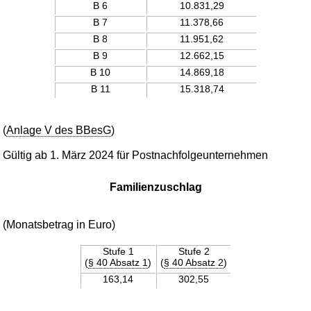
B 6
10.831,29
B 7
11.378,66
B 8
11.951,62
B 9
12.662,15
B 10
14.869,18
B 11
15.318,74
(
Anlage V des BBesG
)
Gültig ab 1. März 2024 für Postnachfolgeunternehmen
Familienzuschlag
(Monatsbetrag in Euro)
Stufe 1
Stufe 2
(
§ 40 Absatz 1
)
(
§ 40 Absatz 2
)
163,14
302,55