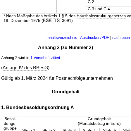
C 2
C 3 und C 4
* Nach Maßgabe des
Artikels 1
§ 5 des
Haushaltsstrukturgesetzes
v
18. Dezember 1975 (BGBl. I S. 3091
).
Inhaltsverzeichnis
|
Ausdrucken/PDF
|
nach oben
Anhang 2 (zu Nummer 2)
Anhang 2 wird in
1 Vorschrift zitiert
(
Anlage IV des BBesG
)
Gültig ab 1. März 2024 für Postnachfolgeunternehmen
Grundgehalt
1. Bundesbesoldungsordnung A
Besol-
Grundgehalt
dungs-
(Monatsbetrag in Euro)
gruppe
Stufe 1
Stufe 2
Stufe 3
Stufe 4
Stufe 5
Stuf