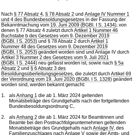
Nach
§ 77 Absatz 4
,
§ 78 Absatz 2
und
Anlage IV Nummer 1
und 4 des Bundesbesoldungsgesetzes
in der Fassung der
Bekanntmachung vom
19. Juni 2009 (BGBl. I S. 1434
), von
denen § 77 Absatz 4 zuletzt durch
Artikel 1 Nummer 46
Buchstabe b des Gesetzes vom 9. Dezember 2019
(BGBl. I S. 2053
) und § 78 Absatz 2 durch
Artikel 1
Nummer 48 des Gesetzes vom 9. Dezember 2019
(BGBl. I S. 2053
) geändert worden sind und Anlage IV durch
Artikel 3 Nummer 2 des Gesetzes vom 9. Juli 2021
(BGBl. I S. 2444
) neu gefasst worden ist, sowie nach
§ 5a
Absatz 2
und
§ 6 Absatz 3 des
Besoldungsüberleitungsgesetzes
, die zuletzt durch
Artikel 69
der Verordnung vom 19. Juni 2020 (BGBl. I S. 1328
) geändert
worden sind, werden bekannt gemacht:
1.
als
Anhang 1
die ab 1. März 2024 geltenden
Monatsbeträge des Grundgehalts nach der fortgeltenden
Bundesbesoldungsordnung C,
2.
als
Anhang 2
die ab 1. März 2024 für Beamtinnen und
Beamte bei den Postnachfolgeunternehmen geltenden
Monatsbeträge des Grundgehalts nach
Anlage IV
, des
Familienzuschlages nach
Anlage V
sowie der Amts- und