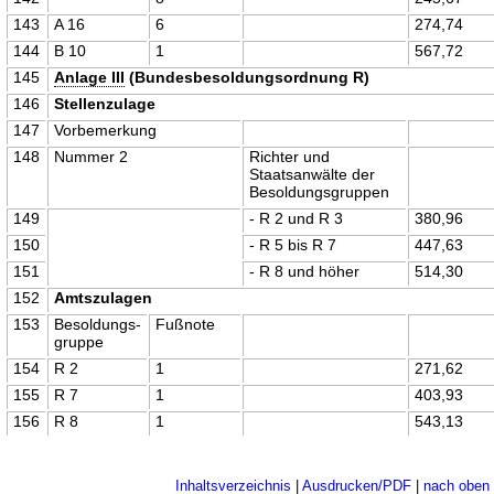
143
A 16
6
274,74
144
B 10
1
567,72
145
Anlage III
(Bundesbesoldungsordnung R)
146
Stellenzulage
147
Vorbemerkung
148
Nummer 2
Richter und
Staatsanwälte der
Besoldungsgruppen
149
- R 2 und R 3
380,96
150
- R 5 bis R 7
447,63
151
- R 8 und höher
514,30
152
Amtszulagen
153
Besoldungs-
Fußnote
gruppe
154
R 2
1
271,62
155
R 7
1
403,93
156
R 8
1
543,13
Inhaltsverzeichnis
|
Ausdrucken/PDF
|
nach oben