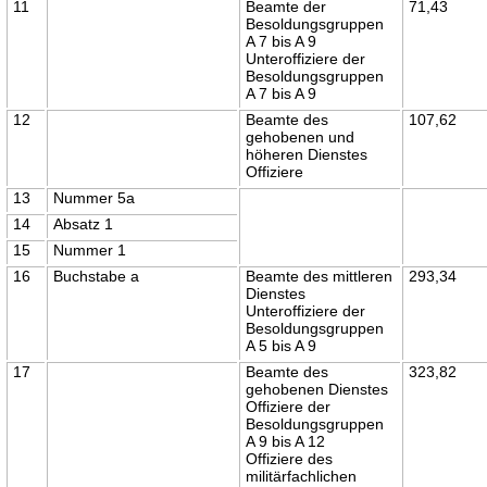
11
Beamte der
71,43
Besoldungsgruppen
A 7 bis A 9
Unteroffiziere der
Besoldungsgruppen
A 7 bis A 9
12
Beamte des
107,62
gehobenen und
höheren Dienstes
Offiziere
13
Nummer 5a
14
Absatz 1
15
Nummer 1
16
Buchstabe a
Beamte des mittleren
293,34
Dienstes
Unteroffiziere der
Besoldungsgruppen
A 5 bis A 9
17
Beamte des
323,82
gehobenen Dienstes
Offiziere der
Besoldungsgruppen
A 9 bis A 12
Offiziere des
militärfachlichen