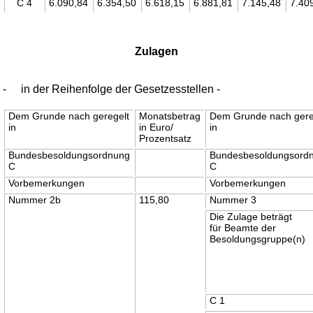
C 4
6.090,84
6.354,50
6.618,15
6.881,81
7.145,48
7.40
Zulagen
-
in der Reihenfolge der Gesetzesstellen -
Dem Grunde nach geregelt
Monatsbetrag
Dem Grunde nach gere
in
in Euro/
in
Prozentsatz
Bundesbesoldungsordnung
Bundesbesoldungsord
C
C
Vorbemerkungen
Vorbemerkungen
Nummer 2b
115,80
Nummer 3
Die Zulage beträgt
für Beamte der
Besoldungsgruppe(n)
C 1