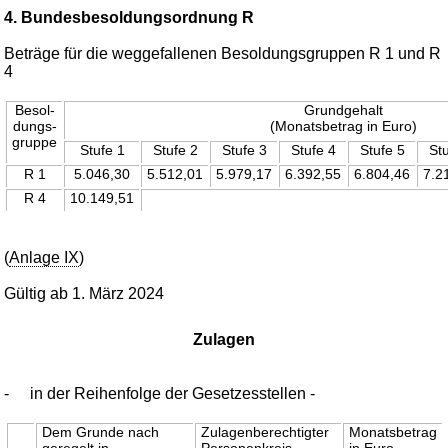
4. Bundesbesoldungsordnung R
Beträge für die weggefallenen Besoldungsgruppen R 1 und R
4
Besol-
Grundgehalt
dungs-
(Monatsbetrag in Euro)
gruppe
Stufe 1
Stufe 2
Stufe 3
Stufe 4
Stufe 5
St
R 1
5.046,30
5.512,01
5.979,17
6.392,55
6.804,46
7.2
R 4
10.149,51
(
Anlage IX
)
Gültig ab 1. März 2024
Zulagen
-
in der Reihenfolge der Gesetzesstellen -
Dem Grunde nach
Zulagenberechtigter
Monatsbetrag
geregelt in
Personenkreis,
in Euro