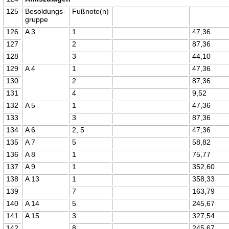
125
Besoldungs-
Fußnote(n)
gruppe
126
A 3
1
47,36
127
2
87,36
128
3
44,10
129
A 4
1
47,36
130
2
87,36
131
4
9,52
132
A 5
1
47,36
133
3
87,36
134
A 6
2, 5
47,36
135
A 7
5
58,82
136
A 8
1
75,77
137
A 9
1
352,60
138
A 13
1
358,33
139
7
163,79
140
A 14
5
245,67
141
A 15
3
327,54
142
8
245,67