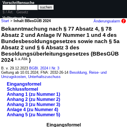
Vorschriftensuche
§ / Art.
Gesetz
Volltextsuche
Start
>
Inhalt BBesGÜB 2024
Änderungsalarm
Bekanntmachung nach § 77 Absatz 4, § 78
nur in BBesGÜB 2024
Absatz 2 und Anlage IV Nummer 1 und 4 des
Bundesbesoldungsgesetzes sowie nach § 5a
Absatz 2 und § 6 Absatz 3 des
Besoldungsüberleitungsgesetzes (BBesGÜB
2024
k.a.Abk.
)
B. v. 29.12.2023
BGBl. 2024 I Nr. 3
Geltung ab 10.01.2024; FNA: 2032-26-14
Besoldung, Reise- und
Umzugskosten, Unterhaltszuschuss
Eingangsformel
Schlussformel
Anhang 1 (zu Nummer 1)
Anhang 2 (zu Nummer 2)
Anhang 3 (zu Nummer 3)
Anlage 4 (zu Nummer 4)
Anhang 5 (zu Nummer 5)
Eingangsformel