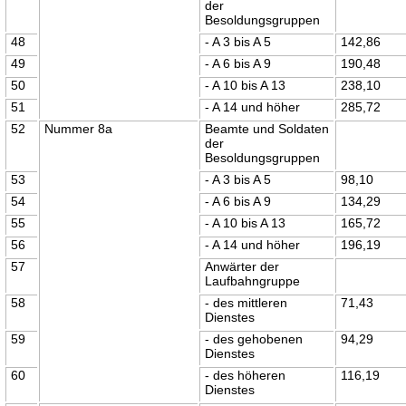
der
Besoldungsgruppen
48
- A 3 bis A 5
142,86
49
- A 6 bis A 9
190,48
50
- A 10 bis A 13
238,10
51
- A 14 und höher
285,72
52
Nummer 8a
Beamte und Soldaten
der
Besoldungsgruppen
53
- A 3 bis A 5
98,10
54
- A 6 bis A 9
134,29
55
- A 10 bis A 13
165,72
56
- A 14 und höher
196,19
57
Anwärter der
Laufbahngruppe
58
- des mittleren
71,43
Dienstes
59
- des gehobenen
94,29
Dienstes
60
- des höheren
116,19
Dienstes