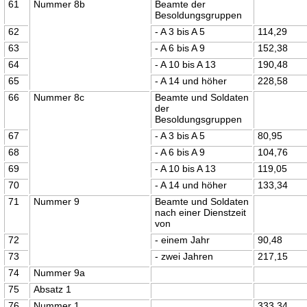
61
Nummer 8b
Beamte der
Besoldungsgruppen
62
- A 3 bis A 5
114,29
63
- A 6 bis A 9
152,38
64
- A 10 bis A 13
190,48
65
- A 14 und höher
228,58
66
Nummer 8c
Beamte und Soldaten
der
Besoldungsgruppen
67
- A 3 bis A 5
80,95
68
- A 6 bis A 9
104,76
69
- A 10 bis A 13
119,05
70
- A 14 und höher
133,34
71
Nummer 9
Beamte und Soldaten
nach einer Dienstzeit
von
72
- einem Jahr
90,48
73
- zwei Jahren
217,15
74
Nummer 9a
75
Absatz 1
76
Nummer 1
333,34