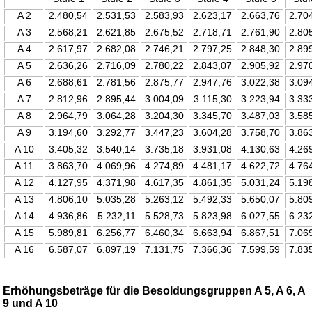
A 2
2.480,54
2.531,53
2.583,93
2.623,17
2.663,76
2.70
A 3
2.568,21
2.621,85
2.675,52
2.718,71
2.761,90
2.80
A 4
2.617,97
2.682,08
2.746,21
2.797,25
2.848,30
2.89
A 5
2.636,26
2.716,09
2.780,22
2.843,07
2.905,92
2.97
A 6
2.688,61
2.781,56
2.875,77
2.947,76
3.022,38
3.09
A 7
2.812,96
2.895,44
3.004,09
3.115,30
3.223,94
3.33
A 8
2.964,79
3.064,28
3.204,30
3.345,70
3.487,03
3.58
A 9
3.194,60
3.292,77
3.447,23
3.604,28
3.758,70
3.86
A 10
3.405,32
3.540,14
3.735,18
3.931,08
4.130,63
4.26
A 11
3.863,70
4.069,96
4.274,89
4.481,17
4.622,72
4.76
A 12
4.127,95
4.371,98
4.617,35
4.861,35
5.031,24
5.19
A 13
4.806,10
5.035,28
5.263,12
5.492,33
5.650,07
5.80
A 14
4.936,86
5.232,11
5.528,73
5.823,98
6.027,55
6.23
A 15
5.989,81
6.256,77
6.460,34
6.663,94
6.867,51
7.06
A 16
6.587,07
6.897,19
7.131,75
7.366,36
7.599,59
7.83
Erhöhungsbeträge für die Besoldungsgruppen A 5, A 6, A
9 und A 10