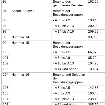
93
Beamte des
152,38
gehobenen Dienstes
94
Absatz 2 Satz 1
Beamte der
Besoldungsgruppen
95
- A 6 bis A 9
190,48
96
- A 10 bis A 13
200,00
97
- A 14 bis A 16
209,53
98
Nummer 14
33,33
99
Nummer 15
Beamte der
Besoldungsgruppen
100
- A 3 bis A 5
66,67
101
- A 6 bis A 9
85,72
102
- A 10 bis A 13
104,76
103
- A 14 und höher
133,34
104
Nummer 16
Beamte und Soldaten
der
Besoldungsgruppen
105
- A 3 bis A 5
142,86
106
- A 6 bis A 9
190,48
107
- A 10 bis A 13
238,10
108
- A 14 und höher
285,72