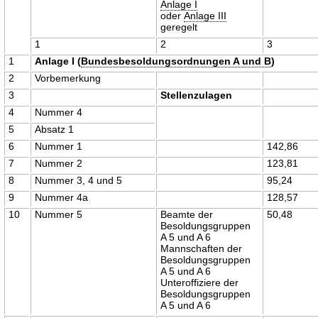
Anlage I
oder
Anlage III
geregelt
1
2
3
1
Anlage I (
Bundesbesoldungsordnungen A und B
)
2
Vorbemerkung
3
Stellenzulagen
4
Nummer 4
5
Absatz 1
6
Nummer 1
142,86
7
Nummer 2
123,81
8
Nummer 3, 4 und 5
95,24
9
Nummer 4a
128,57
10
Nummer 5
Beamte der
50,48
Besoldungsgruppen
A 5 und A 6
Mannschaften der
Besoldungsgruppen
A 5 und A 6
Unteroffiziere der
Besoldungsgruppen
A 5 und A 6