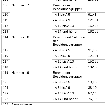
109
Nummer 17
Beamte der
Besoldungsgruppen
110
- A 3 bis A 5
91,43
111
- A 6 bis A 9
121,91
112
- A 10 bis A 13
152,38
113
- A 14 und höher
182,86
114
Nummer 18
Beamte und Soldaten
der
Besoldungsgruppen
115
- A 3 bis A 5
91,43
116
- A 6 bis A 9
121,91
117
- A 10 bis A 13
152,38
118
- A 14 und höher
182,86
119
Nummer 19
Beamte der
Besoldungsgruppen
120
- A 3 bis A 5
19,05
121
- A 6 bis A 9
38,10
122
- A 10 bis A 13
57,14
123
- A 14 und höher
76,19
124
Amtszulagen