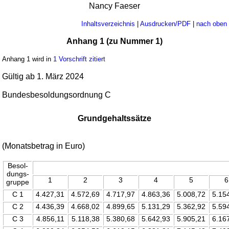
Nancy Faeser
Inhaltsverzeichnis
|
Ausdrucken/PDF
|
nach oben
Anhang 1 (zu Nummer 1)
Anhang 1 wird in
1 Vorschrift zitiert
Gültig ab 1. März 2024
Bundesbesoldungsordnung C
Grundgehaltssätze
(Monatsbetrag in Euro)
Besol-
dungs-
1
2
3
4
5
6
gruppe
C 1
4.427,31
4.572,69
4.717,97
4.863,36
5.008,72
5.15
C 2
4.436,39
4.668,02
4.899,65
5.131,29
5.362,92
5.59
C 3
4.856,11
5.118,38
5.380,68
5.642,93
5.905,21
6.16