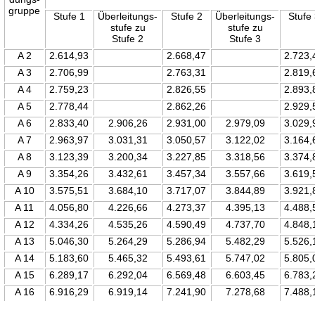
gruppe
Stufe 1
Überleitungs-
Stufe 2
Überleitungs-
Stufe
stufe zu
stufe zu
Stufe 2
Stufe 3
A 2
2.614,93
2.668,47
2.723,
A 3
2.706,99
2.763,31
2.819,
A 4
2.759,23
2.826,55
2.893,
A 5
2.778,44
2.862,26
2.929,
A 6
2.833,40
2.906,26
2.931,00
2.979,09
3.029,
A 7
2.963,97
3.031,31
3.050,57
3.122,02
3.164,
A 8
3.123,39
3.200,34
3.227,85
3.318,56
3.374,
A 9
3.354,26
3.432,61
3.457,34
3.557,66
3.619,
A 10
3.575,51
3.684,10
3.717,07
3.844,89
3.921,
A 11
4.056,80
4.226,66
4.273,37
4.395,13
4.488,
A 12
4.334,26
4.535,26
4.590,49
4.737,70
4.848,
A 13
5.046,30
5.264,29
5.286,94
5.482,29
5.526,
A 14
5.183,60
5.465,32
5.493,61
5.747,02
5.805,
A 15
6.289,17
6.292,04
6.569,48
6.603,45
6.783,
A 16
6.916,29
6.919,14
7.241,90
7.278,68
7.488,