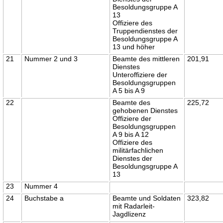
Besoldungsgruppe A
13
Offiziere des
Truppendienstes der
Besoldungsgruppe A
13 und höher
21
Nummer 2 und 3
Beamte des mittleren
201,91
Dienstes
Unteroffiziere der
Besoldungsgruppen
A 5 bis A 9
22
Beamte des
225,72
gehobenen Dienstes
Offiziere der
Besoldungsgruppen
A 9 bis A 12
Offiziere des
militärfachlichen
Dienstes der
Besoldungsgruppe A
13
23
Nummer 4
24
Buchstabe a
Beamte und Soldaten
323,82
mit Radarleit-
Jagdlizenz