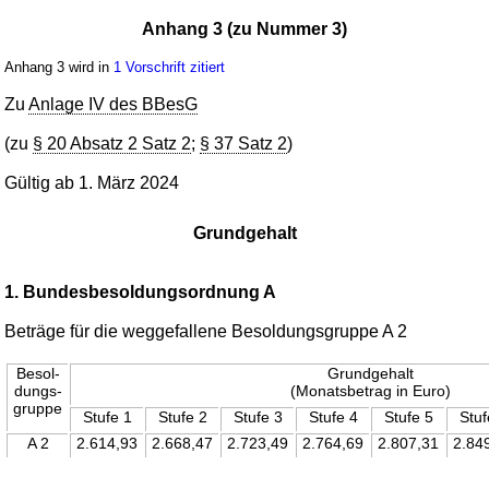
Anhang 3 (zu Nummer 3)
Anhang 3 wird in
1 Vorschrift zitiert
Zu
Anlage IV des BBesG
(zu
§ 20 Absatz 2 Satz 2
;
§ 37 Satz 2
)
Gültig ab 1. März 2024
Grundgehalt
1. Bundesbesoldungsordnung A
Beträge für die weggefallene Besoldungsgruppe A 2
Besol-
Grundgehalt
dungs-
(Monatsbetrag in Euro)
gruppe
Stufe 1
Stufe 2
Stufe 3
Stufe 4
Stufe 5
Stuf
A 2
2.614,93
2.668,47
2.723,49
2.764,69
2.807,31
2.84