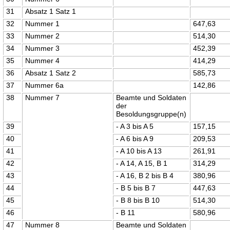
31
Absatz 1 Satz 1
32
Nummer 1
647,63
33
Nummer 2
514,30
34
Nummer 3
452,39
35
Nummer 4
414,29
36
Absatz 1 Satz 2
585,73
37
Nummer 6a
142,86
38
Nummer 7
Beamte und Soldaten
der
Besoldungsgruppe(n)
39
- A 3 bis A 5
157,15
40
- A 6 bis A 9
209,53
41
- A 10 bis A 13
261,91
42
- A 14, A 15, B 1
314,29
43
- A 16, B 2 bis B 4
380,96
44
- B 5 bis B 7
447,63
45
- B 8 bis B 10
514,30
46
- B 11
580,96
47
Nummer 8
Beamte und Soldaten