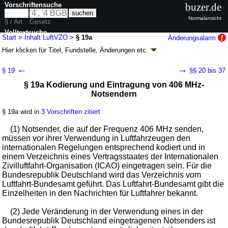
Vorschriftensuche
buzer.de
Normalansicht
§ / Art.
Gesetz
Volltextsuche
Start
>
Inhalt LuftVZO
>
§ 19a
Änderungsalarm
Hier klicken für
Titel, Fundstelle, Änderungen
etc.
nur in LuftVZO
§ 19a - Luftverkehrs-Zulassungs-Ordnung
←
→
§ 19
§§ 20 bis 37
(LuftVZO)
§ 19a Kodierung und Eintragung von 406 MHz-
neugefasst durch B. v. 10.07.2008
BGBl. I S. 1229
; zuletzt geändert durch
Notsendern
Artikel 28
V. v. 11.12.2024
BGBl. 2024 I Nr. 411
Geltung ab 01.04.1979; FNA: 96-1-8
Luftverkehr
§ 19a wird in
3 Vorschriften zitiert
31 weitere Fassungen
|
wird in 96 Vorschriften zitiert
(1) Notsender, die auf der Frequenz 406 MHz senden,
Erster Abschnitt Zulassung des Luftfahrtgeräts und
müssen vor ihrer Verwendung in Luftfahrzeugen den
Eintragung der Luftfahrzeuge
internationalen Regelungen entsprechend kodiert und in
3. Luftfahrzeugregister und Kennzeichen
einem Verzeichnis eines Vertragsstaates der Internationalen
Zivilluftfahrt-Organisation (ICAO) eingetragen sein. Für die
Bundesrepublik Deutschland wird das Verzeichnis vom
Luftfahrt-Bundesamt geführt. Das Luftfahrt-Bundesamt gibt die
Einzelheiten in den Nachrichten für Luftfahrer bekannt.
(2) Jede Veränderung in der Verwendung eines in der
Bundesrepublik Deutschland eingetragenen Notsenders ist