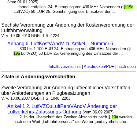
(vom 01.01.2025)
... formal entfallen. 24. Eintragung von 406 MHz-Notsendern (
§ 19a
LuftVZO) 50 EUR 25. Genehmigung des Einsatzes der ...
Sechste Verordnung zur Änderung der Kostenverordnung der
Luftfahrtverwaltung
V. v. 19.08.2010 BGBl. I S. 1224
Anhang 6. LuftKostVÄndV zu Artikel 1 Nummer 6
... 300 bis 1.100 EUR 24. Eintragung von 406 MHz-Notsendern (§
19a
LuftVZO) 50 EUR 25. Genehmigung des Einsatzes der ...
Inhaltsverzeichnis
|
Ausdrucken/PDF
|
nach oben
Zitate in Änderungsvorschriften
Zweite Verordnung zur Änderung luftrechtlicher Vorschriften
über Anforderungen an Flugbesatzungen
V. v. 13.06.2007 BGBl. I S. 1048, 2203
Artikel 1 2. LuftVZOuLuftPersVÄndV Änderung der
Luftverkehrs-Zulassungs-Ordnung
(vom 06.09.2007)
... 2. In der Überschrift des Zweiten Abschnitts nach §
19a
werden
nach dem Wort „Luftfahrtpersonal" die Wörter „und synthetische ...