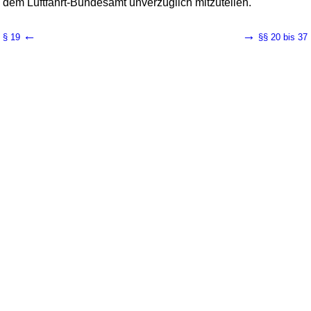
dem Luftfahrt-Bundesamt unverzüglich mitzuteilen.
←
→
§ 19
§§ 20 bis 37