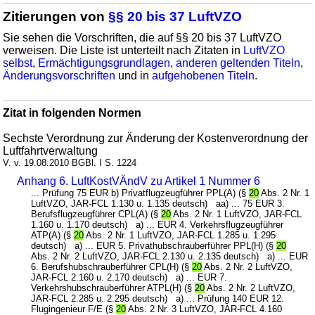
Zitierungen von
§§ 20 bis 37 LuftVZO
Sie sehen die Vorschriften, die auf §§ 20 bis 37 LuftVZO
verweisen. Die Liste ist unterteilt nach Zitaten in
LuftVZO
selbst
,
Ermächtigungsgrundlagen
,
anderen geltenden Titeln
,
Änderungsvorschriften
und in
aufgehobenen Titeln
.
Zitat in folgenden Normen
Sechste Verordnung zur Änderung der Kostenverordnung der
Luftfahrtverwaltung
V. v. 19.08.2010 BGBl. I S. 1224
Anhang 6. LuftKostVÄndV zu Artikel 1 Nummer 6
... Prüfung 75 EUR b) Privatflugzeugführer PPL(A) (§
20
Abs. 2 Nr. 1
LuftVZO, JAR-FCL 1.130 u. 1.135 deutsch) aa) ... 75 EUR 3.
Berufsflugzeugführer CPL(A) (§
20
Abs. 2 Nr. 1 LuftVZO, JAR-FCL
1.160 u. 1.170 deutsch) a) ... EUR 4. Verkehrsflugzeugführer
ATP(A) (§
20
Abs. 2 Nr. 1 LuftVZO, JAR-FCL 1.285 u. 1.295
deutsch) a) ... EUR 5. Privathubschrauberführer PPL(H) (§
20
Abs. 2 Nr. 2 LuftVZO, JAR-FCL 2.130 u. 2.135 deutsch) a) ... EUR
6. Berufshubschrauberführer CPL(H) (§
20
Abs. 2 Nr. 2 LuftVZO,
JAR-FCL 2.160 u. 2.170 deutsch) a) ... EUR 7.
Verkehrshubschrauberführer ATPL(H) (§
20
Abs. 2 Nr. 2 LuftVZO,
JAR-FCL 2.285 u. 2.295 deutsch) a) ... Prüfung 140 EUR 12.
Flugingenieur F/E (§
20
Abs. 2 Nr. 3 LuftVZO, JAR-FCL 4.160