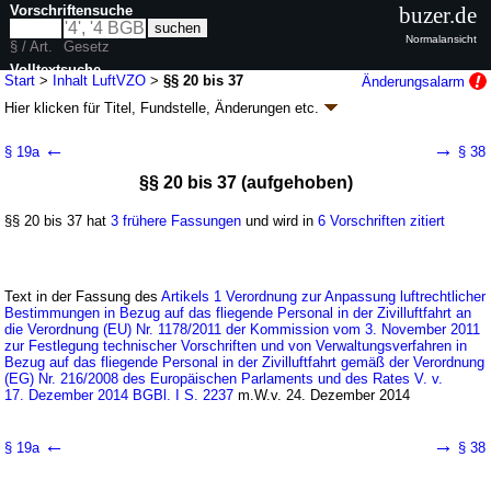
Vorschriftensuche
buzer.de
Normalansicht
§ / Art.
Gesetz
Volltextsuche
Start
>
Inhalt LuftVZO
>
§§ 20 bis 37
Änderungsalarm
Hier klicken für
Titel, Fundstelle, Änderungen
etc.
nur in LuftVZO
§§ 20 bis 37 - Luftverkehrs-Zulassungs-
←
→
§ 19a
§ 38
Ordnung (LuftVZO)
§§ 20 bis 37 (aufgehoben)
neugefasst durch B. v. 10.07.2008
BGBl. I S. 1229
; zuletzt geändert durch
Artikel 28
V. v. 11.12.2024
BGBl. 2024 I Nr. 411
§§ 20 bis 37 hat
3 frühere Fassungen
und wird in
6 Vorschriften zitiert
Geltung ab 01.04.1979; FNA: 96-1-8
Luftverkehr
31 weitere Fassungen
|
wird in 96 Vorschriften zitiert
Zweiter Abschnitt (aufgehoben)
Text in der Fassung des
Artikels 1 Verordnung zur Anpassung luftrechtlicher
Bestimmungen in Bezug auf das fliegende Personal in der Zivilluftfahrt an
die Verordnung (EU) Nr. 1178/2011 der Kommission vom 3. November 2011
zur Festlegung technischer Vorschriften und von Verwaltungsverfahren in
Bezug auf das fliegende Personal in der Zivilluftfahrt gemäß der Verordnung
(EG) Nr. 216/2008 des Europäischen Parlaments und des Rates V. v.
17. Dezember 2014 BGBl. I S. 2237
m.W.v. 24. Dezember 2014
←
→
§ 19a
§ 38