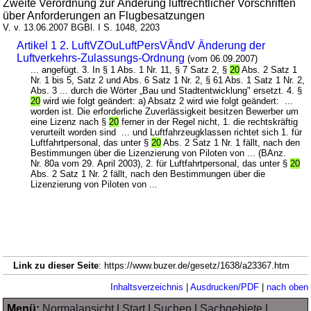
Zweite Verordnung zur Änderung luftrechtlicher Vorschriften
über Anforderungen an Flugbesatzungen
V. v. 13.06.2007 BGBl. I S. 1048, 2203
Artikel 1 2. LuftVZOuLuftPersVÄndV Änderung der
Luftverkehrs-Zulassungs-Ordnung
(vom 06.09.2007)
... angefügt. 3. In § 1 Abs. 1 Nr. 11, § 7 Satz 2, §
20
Abs. 2 Satz 1
Nr. 1 bis 5, Satz 2 und Abs. 6 Satz 1 Nr. 2, § 61 Abs. 1 Satz 1 Nr. 2,
Abs. 3 ... durch die Wörter „Bau und Stadtentwicklung" ersetzt. 4. §
20
wird wie folgt geändert: a) Absatz 2 wird wie folgt geändert: ...
worden ist. Die erforderliche Zuverlässigkeit besitzen Bewerber um
eine Lizenz nach §
20
ferner in der Regel nicht, 1. die rechtskräftig
verurteilt worden sind ... und Luftfahrzeugklassen richtet sich 1. für
Luftfahrtpersonal, das unter §
20
Abs. 2 Satz 1 Nr. 1 fällt, nach den
Bestimmungen über die Lizenzierung von Piloten von ... (BAnz.
Nr. 80a vom 29. April 2003), 2. für Luftfahrtpersonal, das unter §
20
Abs. 2 Satz 1 Nr. 2 fällt, nach den Bestimmungen über die
Lizenzierung von Piloten von ...
Link zu dieser Seite
: https://www.buzer.de/gesetz/1638/a23367.htm
Inhaltsverzeichnis
|
Ausdrucken/PDF
|
nach oben
Menü:
Normalansicht
|
Start
|
Suchen
|
Sachgebiete
|