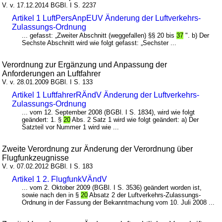
V. v. 17.12.2014 BGBl. I S. 2237
Artikel 1 LuftPersAnpEUV Änderung der Luftverkehrs-
Zulassungs-Ordnung
... gefasst: „Zweiter Abschnitt (weggefallen) §§ 20 bis
37
". b) Der
Sechste Abschnitt wird wie folgt gefasst: „Sechster ...
Verordnung zur Ergänzung und Anpassung der
Anforderungen an Luftfahrer
V. v. 28.01.2009 BGBl. I S. 133
Artikel 1 LuftfahrerRÄndV Änderung der Luftverkehrs-
Zulassungs-Ordnung
... vom 12. September 2008 (BGBl. I S. 1834), wird wie folgt
geändert: 1. §
20
Abs. 2 Satz 1 wird wie folgt geändert: a) Der
Satzteil vor Nummer 1 wird wie ...
Zweite Verordnung zur Änderung der Verordnung über
Flugfunkzeugnisse
V. v. 07.02.2012 BGBl. I S. 183
Artikel 1 2. FlugfunkVÄndV
... vom 2. Oktober 2009 (BGBl. I S. 3536) geändert worden ist,
sowie nach den in §
20
Absatz 2 der Luftverkehrs-Zulassungs-
Ordnung in der Fassung der Bekanntmachung vom 10. Juli 2008 ...