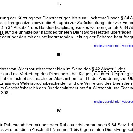
II.
etzung der Kürzung von Dienstbezügen bis zum Höchstmaß nach
§ 34 A
ziplinargesetzes
sowie die Befugnis zur Zurückstufung oder zur Entf
mäß
§ 34 Absatz 4 des Bundesdisziplinargesetzes
werden gemäß
§ 34 A
es
auf die unmittelbar nachgeordneten Dienstvorgesetzten übertrag
egenüber den mit der stellvertretenden Leitung der Behörde beauftrag
Inhaltsverzeichnis
|
Ausdru
III.
Erlass von Widerspruchsbescheiden im Sinne des
§ 42 Absatz 1 des
es
und die Vertretung des Dienstherrn bei Klagen, die ihren Ursprung i
haben, richtet sich nach den Abschnitten I und II der Anordnung zur Ü
 Erlass von Widerspruchsbescheiden und die Vertretung des Dienstherr
m Geschäftsbereich des Bundesministeriums für Wirtschaft und Techn
 1308
).
Inhaltsverzeichnis
|
Ausdru
IV.
s für Ruhestandsbeamtinnen oder Ruhestandsbeamte nach
§ 84 Satz 1 
es
wird auf die in Abschnitt I Nummer 1 bis 6 genannten Dienstvorgese