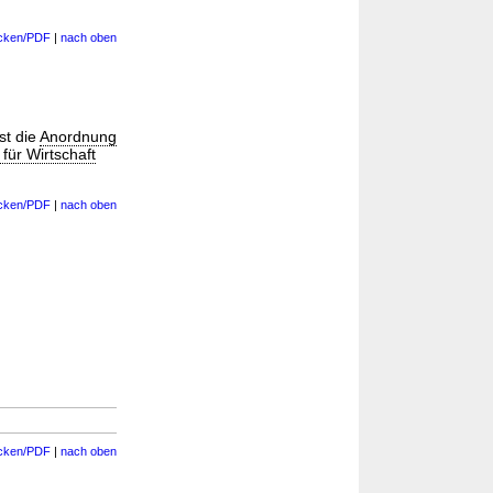
cken/PDF
|
nach oben
st die
Anordnung
für Wirtschaft
cken/PDF
|
nach oben
cken/PDF
|
nach oben