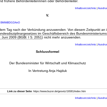
 frühere Behördenleiterinnen oder Behördenleiter.
Inhaltsverzeichnis
|
Ausdru
V.
4
BMWiBDGDAnO
 dem Tag nach der Verkündung anzuwenden. Von diesem Zeitpunkt an i
ndesdisziplinargesetzes im Geschäftsbereich des Bundesministeriums 
. Juni 2009 (BGBl. I S. 2051
) nicht mehr anzuwenden.
Inhaltsverzeichnis
|
Ausdru
Schlussformel
Der Bundesminister für Wirtschaft und Klimaschutz
In Vertretung Anja Hajduk
Link zu dieser Seite
: https://www.buzer.de/gesetz/16581/index.htm
Inhaltsverzeichnis
|
Ausdru