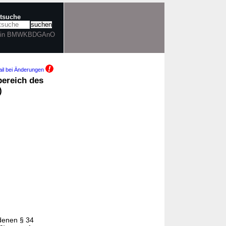
xtsuche
r in BMWKBDGAnO
il bei Änderungen
ereich des
)
 denen § 34