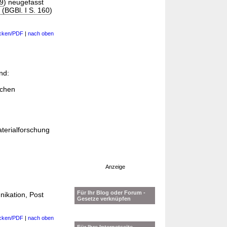
89
) neugefasst
 (BGBl. I S. 160
)
cken/PDF
|
nach oben
nd:
schen
aterialforschung
Anzeige
Für Ihr Blog oder Forum -
nikation, Post
Gesetze verknüpfen
cken/PDF
|
nach oben