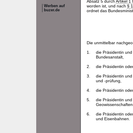
Absatz 5 durch
Artikel 
worden ist, und nach
§ 
Werben auf
buzer.de
ordnet das Bundesminist
Die unmittelbar nachgeo
1.
die Präsidentin und
Bundesanstalt,
2.
die Präsidentin ode
3.
die Präsidentin und
und -prüfung,
4.
die Präsidentin ode
5.
die Präsidentin und
Geowissenschaften
6.
die Präsidentin ode
und Eisenbahnen.