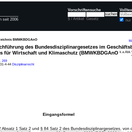
Vorschriftensuche
Vollte
§ / Artikel
Gesetz
n seit 2006
nu
erzeichnis BMWKBDGAnO
Ma
hführung des Bundesdisziplinargesetzes im Geschäftsb
ms für Wirtschaft und Klimaschutz (BMWKBDGAnO
k.a.Abk.
. 269
031-4-44
Disziplinarrecht
Eingangsformel
2 Absatz 1 Satz 2
und
§ 84 Satz 2 des Bundesdisziplinargesetzes
, von