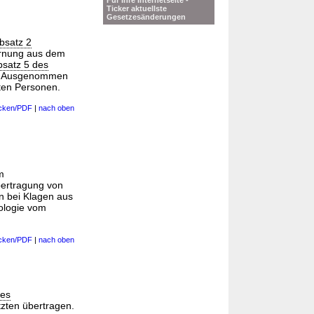
Für Ihre Internetseite -
Ticker aktuellste
Gesetzesänderungen
bsatz 2
ernung aus dem
bsatz 5 des
en. Ausgenommen
ten Personen.
cken/PDF
|
nach oben
m
bertragung von
n bei Klagen aus
ologie vom
cken/PDF
|
nach oben
des
tzten übertragen.