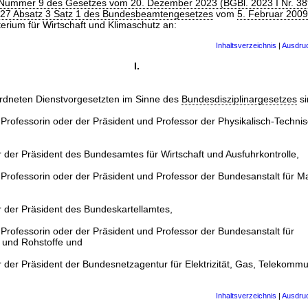
1 Nummer 9 des Gesetzes vom 20. Dezember 2023 (BGBl. 2023 I Nr. 3
127 Absatz 3 Satz 1 des Bundesbeamtengesetzes
vom
5. Februar 2009
erium für Wirtschaft und Klimaschutz an:
Inhaltsverzeichnis
|
Ausdru
I.
rdneten Dienstvorgesetzten im Sinne des
Bundesdisziplinargesetzes
si
 Professorin oder der Präsident und Professor der Physikalisch-Techni
r der Präsident des Bundesamtes für Wirtschaft und Ausfuhrkontrolle,
 Professorin oder der Präsident und Professor der Bundesanstalt für M
r der Präsident des Bundeskartellamtes,
 Professorin oder der Präsident und Professor der Bundesanstalt für
 und Rohstoffe und
r der Präsident der Bundesnetzagentur für Elektrizität, Gas, Telekommu
Inhaltsverzeichnis
|
Ausdru