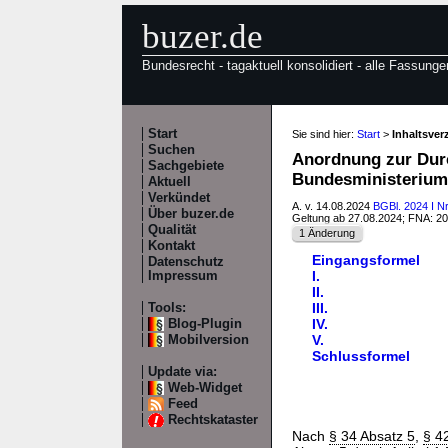
buzer.de
Bundesrecht - tagaktuell konsolidiert - alle Fassunge
Start
Sie sind hier:
Start
>
Inhaltsv
Suchen
Anordnung zur Durc
Sachgebiete
Bundesministeriu
Aktuell
Verkündet
A. v. 14.08.2024
BGBl. 2024 I Nr
Über buzer.de
Geltung ab 27.08.2024; FNA: 2
Qualität
1 Änderung
Kontakt
Eingangsformel
Datenschutz
I.
Impressum
II.
III.
Tools:
IV.
Blog-Plugin
V.
Mobilversion
Schlussformel
Update via:
Web-Widget
Feed
Rechtskataster
Nach
§ 34 Absatz 5
,
§ 4