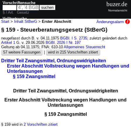
Vorschriftensuche
buzer.de
Normalansicht
§ / Art.
Gesetz
Volltextsuche
Start
>
Inhalt StBerG
>
Erster Abschnitt
Änderungsalarm
§ 159 - Steuerberatungsgesetz (StBerG)
nur in StBerG
neugefasst durch B. v. 04.11.1975
BGBl. I S. 2735
; zuletzt geändert durch
Artikel 1
G. v. 29.06.2026
BGBl. 2026 I Nr. 197
Geltung ab 04.11.1975; FNA: 610-10
Allgemeines Steuerrecht
57 weitere Fassungen
|
wird in 215 Vorschriften zitiert
Dritter Teil Zwangsmittel, Ordnungswidrigkeiten
Erster Abschnitt Vollstreckung wegen Handlungen und
Unterlassungen
§ 159 Zwangsmittel
Dritter Teil Zwangsmittel, Ordnungswidrigkeiten
Erster Abschnitt Vollstreckung wegen Handlungen und
Unterlassungen
§ 159 Zwangsmittel
§ 159 wird in
2 Vorschriften zitiert