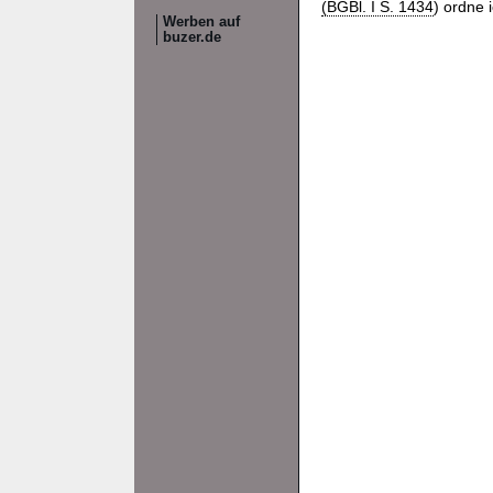
(BGBl. I S. 1434
) ordne
Werben auf
buzer.de