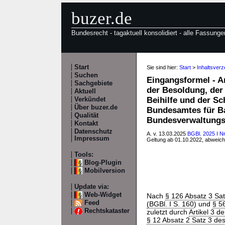
buzer.de
Bundesrecht - tagaktuell konsolidiert - alle Fassunge
Start
Sie sind hier:
Start
>
Inhaltsver
Suchen
Eingangsformel - A
Sachgebiete
der Besoldung, der
Aktuell
Beihilfe und der S
Verkündet
Über buzer.de
Bundesamtes für B
Qualität
Bundesverwaltung
Kontakt
Datenschutz
A. v. 13.03.2025
BGBl. 2025 I Nr
Impressum
Geltung ab 01.10.2022, abweic
Tools:
Blog-Plugin
Mobilversion
Update via:
Web-Widget
Nach
§ 126 Absatz 3 Sat
Feed
(BGBl. I S. 160
) und
§ 5
Rechtskataster
zuletzt durch
Artikel 3 d
§ 12 Absatz 2 Satz 3 d