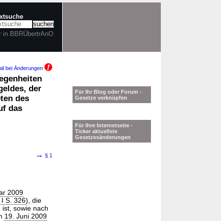
extsuche
r in BBRÜbertrAnO
il bei Änderungen
egenheiten
eldes, der
Für Ihr Blog oder Forum -
ten des
Gesetze verknüpfen
uf das
Für Ihre Internetseite -
Ticker aktuellste
Gesetzesänderungen
→
§ 1
ar 2009
I S. 326
), die
 ist, sowie nach
om
19. Juni 2009