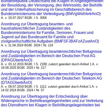
Bundesrepublik Deutschland bei Klagen in Angelegenheiten
der Besoldung, der Versorgung, des Wehrsolds, der Beihilfe
und der Unterhaltssicherung im Geschäftsbereich des
Bundesministeriums der Verteidigung (BMVgWidVertrAnO)
A. v. 20.07.2017 BGBl. I S. 3058
Anordnung zur Übertragung beamten- und
haushaltsrechtlicher Zuständigkeiten des
Bundesministeriums für Familie, Senioren, Frauen und
Jugend auf das Bundesamt für Familie und
zivilgesellschaftliche Aufgaben (BMFSFJBAFzAZustAnO)
A. v. 11.04.2024 BGBl. 2024 I Nr. 124
Anordnung zur Übertragung beamtenrechtlicher Befugnisse
und Zuständigkeiten im Bereich der Deutschen Post AG
(DPAGÜbertrAnO)
A. v. 03.12.2015 BGBl. I S. 2189; zuletzt geändert durch Artikel 1 A. v.
18.09.2025 BGBl. 2025 I Nr. 217
Anordnung zur Übertragung beamtenrechtlicher Befugnisse
und Zuständigkeiten im Bereich der Deutschen Telekom AG
(DTAGÜbertrAnO)
A. v. 09.07.2019 BGBl. I S. 1112; zuletzt geändert durch Artikel 1 A. v.
14.02.2024 BGBl. 2024 I Nr. 57
Anordnung zur Übertragung der Entscheidung über
Widersprüche in Beihilfeangelegenheiten und zur Vertretung
des Dienstherrn bei Klagen in Beihilfeangelegenheiten bei