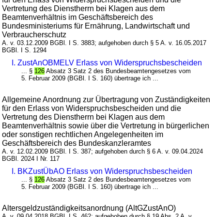
Vertretung des Dienstherrn bei Klagen aus dem
Beamtenverhältnis im Geschäftsbereich des
Bundesministeriums für Ernährung, Landwirtschaft und
Verbraucherschutz
A. v. 03.12.2009 BGBl. I S. 3883; aufgehoben durch § 5 A. v. 16.05.2017
BGBl. I S. 1294
I. ZustAnOBMELV Erlass von Widerspruchsbescheiden
... §
126
Absatz 3 Satz 2 des Bundesbeamtengesetzes vom
5. Februar 2009 (BGBl. I S. 160) übertrage ich ...
Allgemeine Anordnung zur Übertragung von Zuständigkeiten
für den Erlass von Widerspruchsbescheiden und die
Vertretung des Dienstherrn bei Klagen aus dem
Beamtenverhältnis sowie über die Vertretung in bürgerlichen
oder sonstigen rechtlichen Angelegenheiten im
Geschäftsbereich des Bundeskanzleramtes
A. v. 12.02.2009 BGBl. I S. 387; aufgehoben durch § 6 A. v. 09.04.2024
BGBl. 2024 I Nr. 117
I. BKZustÜbAO Erlass von Widerspruchsbescheiden
... §
126
Absatz 3 Satz 2 des Bundesbeamtengesetzes vom
5. Februar 2009 (BGBl. I S. 160) übertrage ich ...
Altersgeldzuständigkeitsanordnung (AltGZustAnO)
A. v. 09.04.2018 BGBl. I S. 462; aufgehoben durch § 19 Abs. 2 A. v.