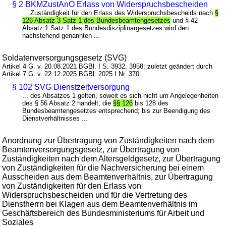
§ 2 BKMZustAnO Erlass von Widerspruchsbescheiden
... Zuständigkeit für den Erlass des Widerspruchsbescheids nach
§
126 Absatz 3 Satz 1 des Bundesbeamtengesetzes
und § 42
Absatz 1 Satz 1 des Bundesdisziplinargesetzes wird den
nachstehend genannten ...
Soldatenversorgungsgesetz (SVG)
Artikel 4 G. v. 20.08.2021 BGBl. I S. 3932, 3958; zuletzt geändert durch
Artikel 7 G. v. 22.12.2025 BGBl. 2025 I Nr. 370
§ 102 SVG Dienstzeitversorgung
... des Absatzes 1 gelten, soweit es sich nicht um Angelegenheiten
des § 56 Absatz 2 handelt, die
§§ 126
bis 128 des
Bundesbeamtengesetzes entsprechend; bis zur Beendigung des
Dienstverhältnisses ...
Anordnung zur Übertragung von Zuständigkeiten nach dem
Beamtenversorgungsgesetz, zur Übertragung von
Zuständigkeiten nach dem Altersgeldgesetz, zur Übertragung
von Zuständigkeiten für die Nachversicherung bei einem
Ausscheiden aus dem Beamtenverhältnis, zur Übertragung
von Zuständigkeiten für den Erlass von
Widerspruchsbescheiden und für die Vertretung des
Dienstherrn bei Klagen aus dem Beamtenverhältnis im
Geschäftsbereich des Bundesministeriums für Arbeit und
Soziales