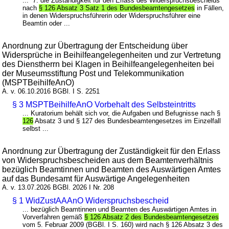
... 7. die Zuständigkeit für den Erlass des Widerspruchsbescheids
nach
§ 126 Absatz 3 Satz 1 des Bundesbeamtengesetzes
in Fällen,
in denen Widerspruchsführerin oder Widerspruchsführer eine
Beamtin oder ...
Anordnung zur Übertragung der Entscheidung über
Widersprüche in Beihilfeangelegenheiten und zur Vertretung
des Dienstherrn bei Klagen in Beihilfeangelegenheiten bei
der Museumsstiftung Post und Telekommunikation
(MSPTBeihilfeAnO)
A. v. 06.10.2016 BGBl. I S. 2251
§ 3 MSPTBeihilfeAnO Vorbehalt des Selbsteintritts
... Kuratorium behält sich vor, die Aufgaben und Befugnisse nach §
126
Absatz 3 und § 127 des Bundesbeamtengesetzes im Einzelfall
selbst ...
Anordnung zur Übertragung der Zuständigkeit für den Erlass
von Widerspruchsbescheiden aus dem Beamtenverhältnis
bezüglich Beamtinnen und Beamten des Auswärtigen Amtes
auf das Bundesamt für Auswärtige Angelegenheiten
A. v. 13.07.2026 BGBl. 2026 I Nr. 208
§ 1 WidZustAAAnO Widerspruchsbescheid
... bezüglich Beamtinnen und Beamten des Auswärtigen Amtes in
Vorverfahren gemäß
§ 126 Absatz 2 des Bundesbeamtengesetzes
vom 5. Februar 2009 (BGBl. I S. 160) wird nach § 126 Absatz 3 des