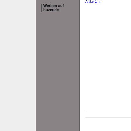
←
Artikel 1
Werben auf
buzer.de