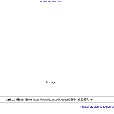
Inhaltsverzeichnis
Anzeige
Link zu dieser Seite
: https://www.buzer.de/gesetz/16984/a322657.htm
Inhaltsverzeichnis
|
Ausdru