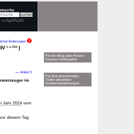
extsuche
r in AgrRÄndV
il bei Änderungen
ndV
k.a.Abk.
)
Für Ihr Blog oder Forum -
Gesetze verknüpfen
→
Artikel 3
Für Ihre Internetseite -
rarerzeuger im
Ticker aktuellste
Gesetzesänderungen
im Jahr 2024
vom
e vor diesem Tag