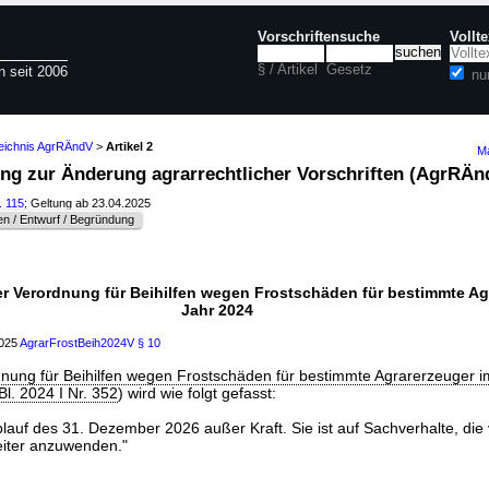
Vorschriftensuche
Vollt
§ / Artikel
Gesetz
n seit 2006
nu
zeichnis AgrRÄndV
>
Artikel 2
Ma
nung zur Änderung agrarrechtlicher Vorschriften (AgrRÄ
. 115
; Geltung ab 23.04.2025
n / Entwurf / Begründung
er Verordnung für Beihilfen wegen Frostschäden für bestimmte Ag
Jahr 2024
2025
AgrarFrostBeih2024V
§ 10
dnung für Beihilfen wegen Frostschäden für bestimmte Agrarerzeuger 
. 2024 I Nr. 352
) wird wie folgt gefasst:
t Ablauf des 31. Dezember 2026 außer Kraft. Sie ist auf Sachverhalte, di
eiter anzuwenden."