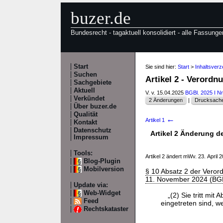
buzer.de
Bundesrecht - tagaktuell konsolidiert - alle Fassunge
Start
Sie sind hier:
Start
>
Inhaltsver
Suchen
Artikel 2 - Verord
Sachgebiete
Aktuell
V. v. 15.04.2025
BGBl. 2025 I Nr
Verkündet
2 Änderungen
|
Drucksache
Über buzer.de
Qualität
←
Artikel 1
Kontakt
Datenschutz
Artikel 2 Änderung d
Impressum
Tools:
Artikel 2 ändert mWv. 23. April 
Blog-Plugin
Mobilversion
§ 10 Absatz 2 der Veror
11. November 2024 (BGBl
Update via:
Web-Widget
„(2) Sie tritt mi
Feed
eingetreten sind, w
Rechtskataster