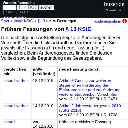
Vorschriftensuche
buzer.de
Normalansicht
§ / Art.
Gesetz
Volltextsuche
Start
>
Inhalt KStG
>
§ 13
>
alte Fassungen
Änderungsalarm
Frühere Fassungen von
§ 13 KStG
nur in KStG
Die nachfolgende Aufstellung zeigt alle Änderungen dieser
Vorschrift. Über die Links
aktuell
und
vorher
können Sie
jeweils alte Fassung (a.F.) und neue Fassung (n.F.)
vergleichen. Beim Änderungsgesetz finden Sie dessen
Volltext sowie die Begründung des Gesetzgebers.
vergleichen
mWv
neue Fassung durch
mit
(verkündet)
aktuell
vorher
18.12.2019
Artikel 6 Gesetz zur weiteren
steuerlichen Förderung der
Elektromobilität und zur Änderung
weiterer steuerlicher Vorschriften
vom 12.12.2019 BGBl. I S. 2451
aktuell
vorher
14.12.2010
Artikel 2 Jahressteuergesetz 2010
(JStG 2010)
vom 08.12.2010 BGBl. I S. 1768
aktuell
vor
früheste archivierte Fassung
14.12.2010