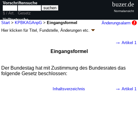
Vorschriftensuche
buzer.de
Normalansicht
§ / Art.
Gesetz
Volltextsuche
Start
>
KPBKAGAnpG
>
Eingangsformel
Änderungsalarm
Hier klicken für
Titel, Fundstelle, Änderungen
etc.
nur in KPBKAGAnpG
Eingangsformel - Gesetz zur Anpassung der
→
Artikel 1
Befugnis zur Datenerhebung bei
Eingangsformel
Kontaktpersonen im Bundeskriminalamtgesetz
(KPBKAGAnpG
k.a.Abk.
)
Der Bundestag hat mit Zustimmung des Bundesrates das
G. v. 17.07.2025
BGBl. 2025 I Nr. 172
; Geltung ab 24.07.2025
folgende Gesetz beschlossen:
1 Änderung
|
Drucksachen / Entwurf / Begründung
|
wird in 1 Vorschrift zitiert
→
Inhaltsverzeichnis
Artikel 1