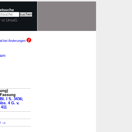
extsuche
r in UmwG
il bei Änderungen
 am
ung)
n Fassung
Bl. I S. 3436;
bs. 4 G. v.
 411
→
0