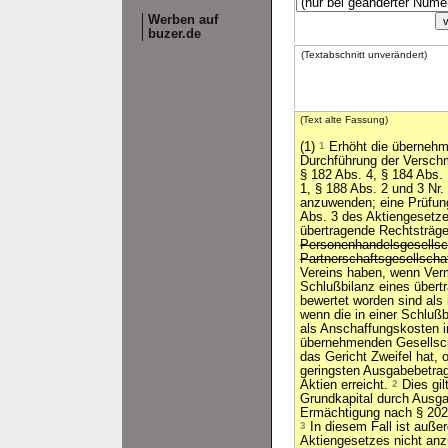
Werben auf
buzer.de
(Textabschnitt unverändert)
(Text alte Fassung)
(1)
1
Erhöht die übernehm
Durchführung der Verschm
§ 182 Abs. 4, § 184 Abs. 
1, § 188 Abs. 2 und 3 Nr.
anzuwenden; eine Prüfun
Abs. 3 des Aktiengesetzes
übertragende Rechtsträge
Personenhandelsgesellsch
Partnerschaftsgesellscha
Vereins haben, wenn Ver
Schlußbilanz eines übert
bewertet worden sind als 
wenn die in einer Schluß
als Anschaffungskosten i
übernehmenden Gesellsch
das Gericht Zweifel hat, 
geringsten Ausgabebetra
Aktien erreicht.
2
Dies gil
Grundkapital durch Ausga
Ermächtigung nach § 202 
3
In diesem Fall ist auße
Aktiengesetzes nicht a