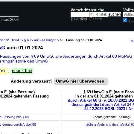
Vorschriftensuche
Vollt
§ / Artikel
Gesetz
n seit 2006
nu
zeichnis UmwG
>
§ 69
>
alle Fassungen
>
a.F. Fassung ab 01.01.2024
Ma
wG
vom 01.01.2024
e Fassungen von § 69 UmwG
,
alle Änderungen durch Artikel 60 MoPeG
erungshistorie des UmwG
Text
,
neuer Text
Änderung verpasst?
UmwG hier überwachen!
.F. (alte Fassung)
§ 69 UmwG n.F. (neue Fass
01.2024 geltenden Fassung
in der am 01.01.2024 geltende
durch Artikel 60 G. v. 10.08.2021 BG
dieses geändert durch Artikel 34 A
22.12.2023 BGBl. 2023 I Nr.
e Fassung von § 69
(heute geltende Fassung)
nderung durch Artikel 60
nächste Änderung durch Artikel 6