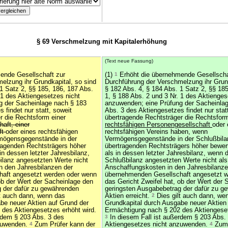
§ 69 Verschmelzung mit Kapitalerhöhung
(Text neue Fassung)
ende Gesellschaft zur
(1)
1
Erhöht die übernehmende Gesellscha
elzung ihr Grundkapital, so sind
Durchführung der Verschmelzung ihr Grund
1 Satz 2, §§ 185, 186, 187 Abs.
§ 182 Abs. 4, § 184 Abs. 1 Satz 2, §§ 18
 1 des Aktiengesetzes nicht
1, § 188 Abs. 2 und 3 Nr. 1 des Aktienges
g der Sacheinlage nach § 183
anzuwenden; eine Prüfung der Sacheinla
 findet nur statt, soweit
Abs. 3 des Aktiengesetzes findet nur stat
r die Rechtsform einer
übertragende Rechtsträger die Rechtsform
aft, einer
rechtsfähigen Personengesellschaft
oder 
ft
oder eines rechtsfähigen
rechtsfähigen Vereins haben, wenn
mögensgegenstände in der
Vermögensgegenstände in der Schlußbila
ragenden Rechtsträgers höher
übertragenden Rechtsträgers höher bewer
in dessen letzter Jahresbilanz,
als in dessen letzter Jahresbilanz, wenn d
bilanz angesetzten Werte nicht
Schlußbilanz angesetzten Werte nicht als
n den Jahresbilanzen der
Anschaffungskosten in den Jahresbilanze
aft angesetzt werden oder wenn
übernehmenden Gesellschaft angesetzt 
ob der Wert der Sacheinlage den
das Gericht Zweifel hat, ob der Wert der
g der dafür zu gewährenden
geringsten Ausgabebetrag der dafür zu g
t auch dann, wenn das
Aktien erreicht.
2
Dies gilt auch dann, we
be neuer Aktien auf Grund der
Grundkapital durch Ausgabe neuer Aktien
des Aktiengesetzes erhöht wird.
Ermächtigung nach § 202 des Aktiengeset
rdem § 203 Abs. 3 des
3
In diesem Fall ist außerdem § 203 Abs.
nzuwenden.
4
Zum Prüfer kann der
Aktiengesetzes nicht anzuwenden.
4
Zum 