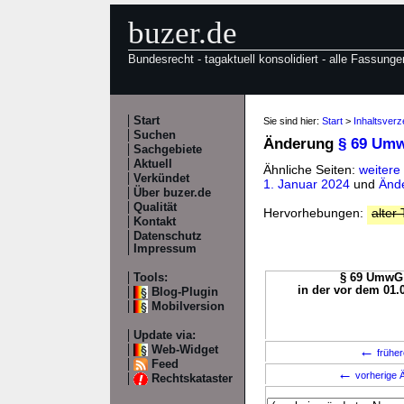
buzer.de
Bundesrecht - tagaktuell konsolidiert - alle Fassunge
Start
Sie sind hier:
Start
>
Inhaltsver
Suchen
Änderung
§ 69 Um
Sachgebiete
Aktuell
Ähnliche Seiten:
weiter
Verkündet
1. Januar 2024
und
Änd
Über buzer.de
Qualität
Hervorhebungen:
alter 
Kontakt
Datenschutz
Impressum
Tools:
§ 69 UmwG a
in der vor dem 01.
Blog-Plugin
Mobilversion
Update via:
←
Web-Widget
früher
Feed
←
vorherige Ä
Rechtskataster