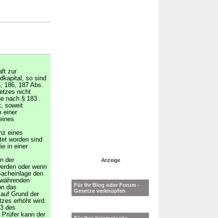
ft zur
kapital, so sind
5, 186, 187 Abs.
etzes nicht
ge nach § 183
t, soweit
 einer
eines
nz eines
tet worden sind
ie in einer
n der
Anzeige
werden oder wenn
 Sacheinlage den
ewährenden
Für Ihr Blog oder Forum -
nn das
Gesetze verknüpfen
 auf Grund der
zes erhöht wird.
 3 des
Prüfer kann der