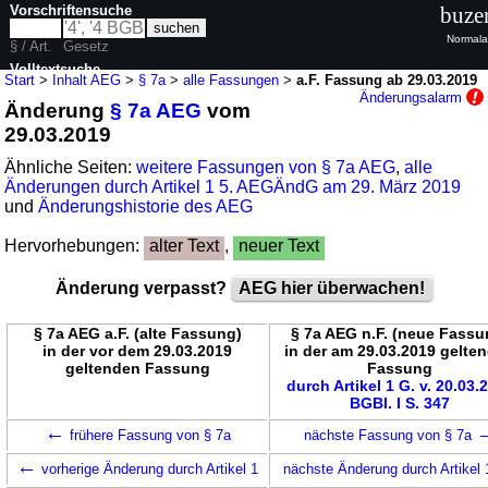
Vorschriftensuche
buze
Normala
§ / Art.
Gesetz
Volltextsuche
Start
>
Inhalt AEG
>
§ 7a
>
alle Fassungen
>
a.F. Fassung ab 29.03.2019
Änderungsalarm
Änderung
§ 7a AEG
vom
nur in AEG
29.03.2019
Ähnliche Seiten:
weitere Fassungen von § 7a AEG
,
alle
Änderungen durch Artikel 1 5. AEGÄndG am 29. März 2019
und
Änderungshistorie des AEG
Hervorhebungen:
alter Text
,
neuer Text
Änderung verpasst?
AEG hier überwachen!
§ 7a AEG a.F. (alte Fassung)
§ 7a AEG n.F. (neue Fassu
in der vor dem 29.03.2019
in der am 29.03.2019 gelte
geltenden Fassung
Fassung
durch Artikel 1 G. v. 20.03.
BGBl. I S. 347
←
frühere Fassung von § 7a
nächste Fassung von § 7a
←
vorherige Änderung durch Artikel 1
nächste Änderung durch Artikel