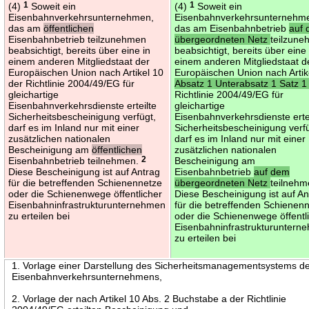
(4)
1
Soweit ein
(4)
1
Soweit ein
Eisenbahnverkehrsunternehmen,
Eisenbahnverkehrsunternehm
das am
öffentlichen
das am Eisenbahnbetrieb
auf
Eisenbahnbetrieb teilzunehmen
übergeordneten Netz
teilzun
beabsichtigt, bereits über eine in
beabsichtigt, bereits über eine 
einem anderen Mitgliedstaat der
einem anderen Mitgliedstaat d
Europäischen Union nach Artikel 10
Europäischen Union nach Artik
der Richtlinie 2004/49/EG für
Absatz 1 Unterabsatz 1 Satz 
gleichartige
Richtlinie 2004/49/EG für
Eisenbahnverkehrsdienste erteilte
gleichartige
Sicherheitsbescheinigung verfügt,
Eisenbahnverkehrsdienste erte
darf es im Inland nur mit einer
Sicherheitsbescheinigung verf
zusätzlichen nationalen
darf es im Inland nur mit einer
Bescheinigung am
öffentlichen
zusätzlichen nationalen
Eisenbahnbetrieb teilnehmen.
2
Bescheinigung am
Diese Bescheinigung ist auf Antrag
Eisenbahnbetrieb
auf dem
für die betreffenden Schienennetze
übergeordneten Netz
teilneh
oder die Schienenwege öffentlicher
Diese Bescheinigung ist auf An
Eisenbahninfrastrukturunternehmen
für die betreffenden Schienen
zu erteilen bei
oder die Schienenwege öffentl
Eisenbahninfrastrukturuntern
zu erteilen bei
1. Vorlage einer Darstellung des Sicherheitsmanagementsystems d
Eisenbahnverkehrsunternehmens,
2. Vorlage der nach Artikel 10 Abs. 2 Buchstabe a der Richtlinie