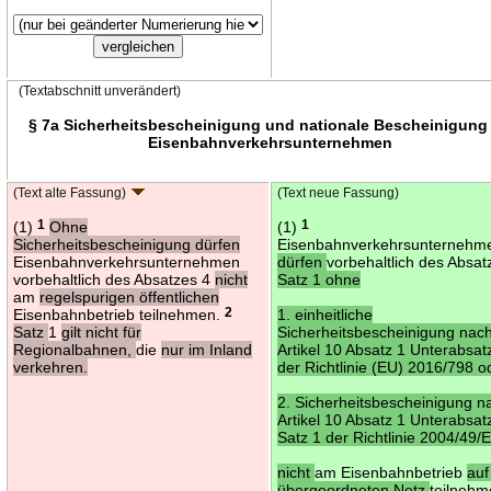
(Textabschnitt unverändert)
§ 7a Sicherheitsbescheinigung und nationale Bescheinigung 
Eisenbahnverkehrsunternehmen
(Text alte Fassung)
(Text neue Fassung)
(1)
1
Ohne
(1)
1
Sicherheitsbescheinigung dürfen
Eisenbahnverkehrsunternehm
Eisenbahnverkehrsunternehmen
dürfen
vorbehaltlich des Absat
vorbehaltlich des Absatzes 4
nicht
Satz 1 ohne
am
regelspurigen öffentlichen
Eisenbahnbetrieb teilnehmen.
2
1. einheitliche
Satz
1
gilt nicht für
Sicherheitsbescheinigung nac
Regionalbahnen,
die
nur im Inland
Artikel 10 Absatz 1 Unterabsat
verkehren.
der Richtlinie (EU) 2016/798 o
2. Sicherheitsbescheinigung n
Artikel 10 Absatz 1 Unterabsat
Satz 1 der Richtlinie 2004/49/
nicht
am Eisenbahnbetrieb
au
übergeordneten Netz
teilneh