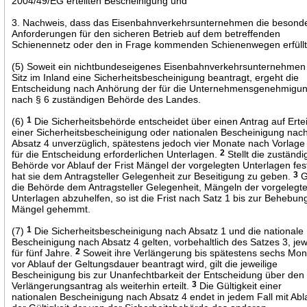
2004/49/EG erteilten Bescheinigung und
3. Nachweis, dass das Eisenbahnverkehrsunternehmen die besond
Anforderungen für den sicheren Betrieb auf dem betreffenden
Schienennetz oder den in Frage kommenden Schienenwegen erfüllt
(5) Soweit ein nichtbundeseigenes Eisenbahnverkehrsunternehmen
Sitz im Inland eine Sicherheitsbescheinigung beantragt, ergeht die
Entscheidung nach Anhörung der für die Unternehmensgenehmigu
nach § 6 zuständigen Behörde des Landes.
(6)
1
Die Sicherheitsbehörde entscheidet über einen Antrag auf Erte
einer Sicherheitsbescheinigung oder nationalen Bescheinigung nac
Absatz 4 unverzüglich, spätestens jedoch vier Monate nach Vorlage
für die Entscheidung erforderlichen Unterlagen.
2
Stellt die zuständi
Behörde vor Ablauf der Frist Mängel der vorgelegten Unterlagen fes
hat sie dem Antragsteller Gelegenheit zur Beseitigung zu geben.
3
G
die Behörde dem Antragsteller Gelegenheit, Mängeln der vorgelegt
Unterlagen abzuhelfen, so ist die Frist nach Satz 1 bis zur Behebun
Mängel gehemmt.
(7)
1
Die Sicherheitsbescheinigung nach Absatz 1 und die nationale
Bescheinigung nach Absatz 4 gelten, vorbehaltlich des Satzes 3, jew
für fünf Jahre.
2
Soweit ihre Verlängerung bis spätestens sechs Mo
vor Ablauf der Geltungsdauer beantragt wird, gilt die jeweilige
Bescheinigung bis zur Unanfechtbarkeit der Entscheidung über den
Verlängerungsantrag als weiterhin erteilt.
3
Die Gültigkeit einer
nationalen Bescheinigung nach Absatz 4 endet in jedem Fall mit Abl