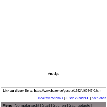
Anzeige
Link zu dieser Seite
: https://www.buzer.de/gesetz/1752/al69847-0.htm
Inhaltsverzeichnis
|
Ausdrucken/PDF
|
nach oben
Menü:
Normalansicht
|
Start
|
Suchen
|
Sachgebiete
|