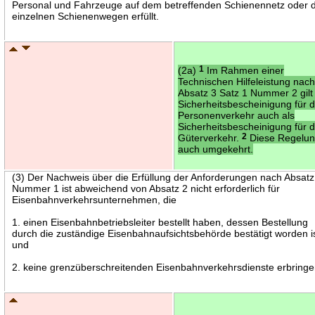
Personal und Fahrzeuge auf dem betreffenden Schienennetz oder 
einzelnen Schienenwegen erfüllt.
(2a)
1
Im Rahmen einer
Technischen Hilfeleistung nach
Absatz 3 Satz 1 Nummer 2 gilt
Sicherheitsbescheinigung für 
Personenverkehr auch als
Sicherheitsbescheinigung für 
Güterverkehr.
2
Diese Regelung
auch umgekehrt.
(3) Der Nachweis über die Erfüllung der Anforderungen nach Absatz
Nummer 1 ist abweichend von Absatz 2 nicht erforderlich für
Eisenbahnverkehrsunternehmen, die
1. einen Eisenbahnbetriebsleiter bestellt haben, dessen Bestellung
durch die zuständige Eisenbahnaufsichtsbehörde bestätigt worden is
und
2. keine grenzüberschreitenden Eisenbahnverkehrsdienste erbringe