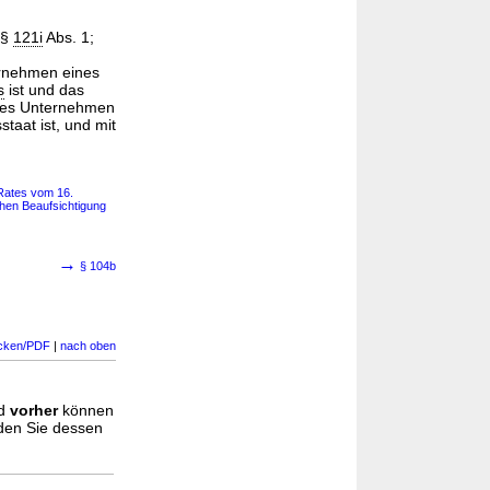
 §
121i
Abs. 1;
ernehmen eines
s
ist und das
gtes Unternehmen
taat ist, und mit
 Rates vom 16.
hen Beaufsichtigung
→
§ 104b
cken/PDF
|
nach oben
d
vorher
können
nden Sie dessen