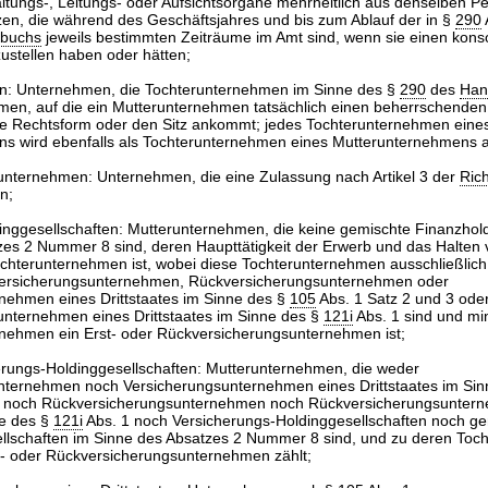
altungs-, Leitungs- oder Aufsichtsorgane mehrheitlich aus denselben P
n, die während des Geschäftsjahres und bis zum Ablauf der in §
290
zbuchs
jeweils bestimmten Zeiträume im Amt sind, wenn sie einen konso
ustellen haben oder hätten;
n: Unternehmen, die Tochterunternehmen im Sinne des §
290
des
Han
men, auf die ein Mutterunternehmen tatsächlich einen beherrschenden 
ie Rechtsform oder den Sitz ankommt; jedes Tochterunternehmen eine
s wird ebenfalls als Tochterunternehmen eines Mutterunternehmens 
nternehmen: Unternehmen, die eine Zulassung nach Artikel 3 der
Rich
n;
inggesellschaften: Mutterunternehmen, die keine gemischte Finanzhold
zes 2 Nummer 8 sind, deren Haupttätigkeit der Erwerb und das Halten 
ochterunternehmen ist, wobei diese Tochterunternehmen ausschließlich
tversicherungsunternehmen, Rückversicherungsunternehmen oder
nehmen eines Drittstaates im Sinne des §
105
Abs. 1 Satz 2 und 3 ode
nternehmen eines Drittstaates im Sinne des §
121i
Abs. 1 sind und mi
rnehmen ein Erst- oder Rückversicherungsunternehmen ist;
rungs-Holdinggesellschaften: Mutterunternehmen, die weder
nternehmen noch Versicherungsunternehmen eines Drittstaates im Si
 3 noch Rückversicherungsunternehmen noch Rückversicherungsunter
ne des §
121i
Abs. 1 noch Versicherungs-Holdinggesellschaften noch g
llschaften im Sinne des Absatzes 2 Nummer 8 sind, und zu deren To
t- oder Rückversicherungsunternehmen zählt;