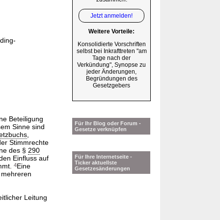
Jetzt anmelden!
Weitere Vorteile:
ding-
Konsolidierte Vorschriften
selbst bei Inkrafttreten "am
Tage nach der
Verkündung", Synopse zu
jeder Änderungen,
Begründungen des
Gesetzgebers
ne Beteiligung
Für Ihr Blog oder Forum -
sem Sinne sind
Gesetze verknüpfen
etzbuchs
,
der Stimmrechte
nne des §
290
Für Ihre Internetseite -
den Einfluss auf
Ticker aktuellste
ommt.
4
Eine
Gesetzesänderungen
r mehreren
tlicher Leitung