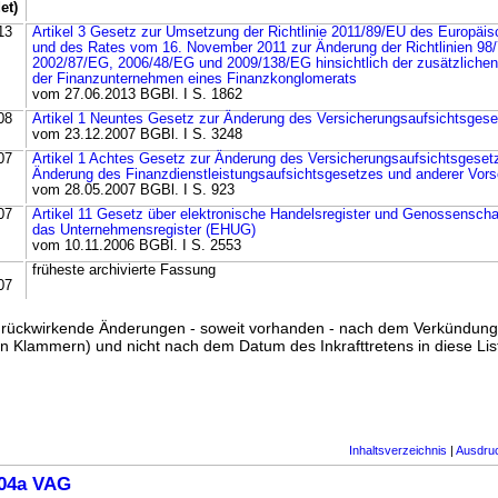
et)
13
Artikel 3 Gesetz zur Umsetzung der Richtlinie 2011/89/EU des Europäi
und des Rates vom 16. November 2011 zur Änderung der Richtlinien 98
2002/87/EG, 2006/48/EG und 2009/138/EG hinsichtlich der zusätzlichen
der Finanzunternehmen eines Finanzkonglomerats
vom 27.06.2013 BGBl. I S. 1862
08
Artikel 1 Neuntes Gesetz zur Änderung des Versicherungsaufsichtsges
vom 23.12.2007 BGBl. I S. 3248
07
Artikel 1 Achtes Gesetz zur Änderung des Versicherungsaufsichtsgeset
Änderung des Finanzdienstleistungsaufsichtsgesetzes und anderer Vorsc
vom 28.05.2007 BGBl. I S. 923
07
Artikel 11 Gesetz über elektronische Handelsregister und Genossenscha
das Unternehmensregister (EHUG)
vom 10.11.2006 BGBl. I S. 2553
früheste archivierte Fassung
07
ss rückwirkende Änderungen - soweit vorhanden - nach dem Verkündun
n Klammern) und nicht nach dem Datum des Inkrafttretens in diese List
Inhaltsverzeichnis
|
Ausdru
104a VAG