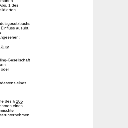
ersonen
Abs. 1 des
lidierten
delsgesetzbuchs
Einfluss ausübt,
s
angesehen;
tlinie
ing-Gesellschaft
von
 oder
r
ndestens eines
nne des §
105
nehmen eines
emischte
chterunternehmen