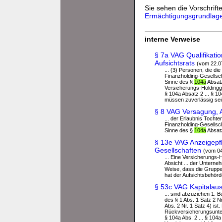
Sie sehen die Vorschrifte
Ermächtigungsgrundlag
interne Verweise
§ 7a VAG Qualifikatio
Aufsichtsrats
(vom 22.0
... (3) Personen, die d
Finanzholding-Gesellsch
Sinne des §
104a
Absatz
Versicherungs-Holdingg
§ 104a Absatz 2 ... § 1
müssen zuverlässig sein
§ 8 VAG Versagung, 
... der Erlaubnis Tocht
Finanzholding-Gesellsch
Sinne des §
104a
Absatz
§ 13e VAG Anzeigepfl
Gesellschaften
(vom 04
... Eine Versicherungs-
Absicht ... der Unterne
Weise, dass die Gruppe 
hat der Aufsichtsbehörde
§ 53c VAG Kapitalaus
... sind abzuziehen 1.
des § 1 Abs. 1 Satz 2 N
Abs. 2 Nr. 1 Satz 4) is
Rückversicherungsunte
§ 104a Abs. 2 ... § 104