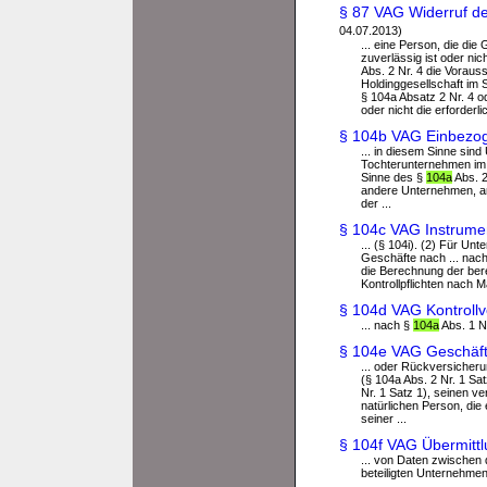
§ 87 VAG Widerruf der
04.07.2013)
... eine Person, die di
zuverlässig ist oder nic
Abs. 2 Nr. 4 die Vorauss
Holdinggesellschaft im 
§ 104a Absatz 2 Nr. 4 o
oder nicht die erforderl
§ 104b VAG Einbezo
... in diesem Sinne si
Tochterunternehmen im S
Sinne des §
104a
Abs. 2
andere Unternehmen, an
der ...
§ 104c VAG Instrumen
... (§ 104i). (2) Für U
Geschäfte nach ... nach
die Berechnung der berei
Kontrollpflichten nach 
§ 104d VAG Kontrollv
... nach §
104a
Abs. 1 N
§ 104e VAG Geschäfte
... oder Rückversicheru
(§ 104a Abs. 2 Nr. 1 Sat
Nr. 1 Satz 1), seinen v
natürlichen Person, die 
seiner ...
§ 104f VAG Übermitt
... von Daten zwischen
beteiligten Unternehme