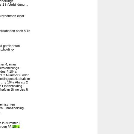
icherungs-
1 in Verbindung ...
nternehmen einer
llschaften nach § 1b
d gemischten
nzholding-
er 4, einer
Versicherungs-
 des § 104a
tz 2 Nummer 8 oder
oldinggesellschaft im
... § 104a Absatz 2
 Finanzholding-
haft im Sinne des §
gemischten
en Finanzholding-
.
en in Nummer 1
h den §§
104a