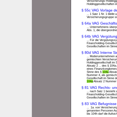
Versicherungs-Holdingge
Holdinggesellschaften 
§ 55c VAG Vorlage de
... 1 Satz 1 Nr. 1 blei
Versicherungsgruppe sind,
§ 64a VAG Geschäftso
... Unternehmens überp
Abs. 1, die übergeordnet
§ 64b VAG Vergütun
... Für die Vergütungs
Finanzholding-Gesellsc
Gesellschaften im Sinn
§ 80d VAG Interne 
... Mutterunternehmen a
gemischten Versicherun
Holdinggesellschaft im 
Absatz 2 ... des § 104
eines Finanzkonglomerat
Sinne des §
104a
Absatz
Nummer 4, als gemischt
Gesellschaft im Sinne d
104a
Absatz 2 Nummer 8
§ 81 VAG Rechts- und
... nach Satz 1 besteh
Finanzholding-Gesellsc
Gesellschaften im Sinn
§ 83 VAG Befugnisse 
... 1a. von Versicheru
genannten Personen Aus
bis 104h darf die Aufsi