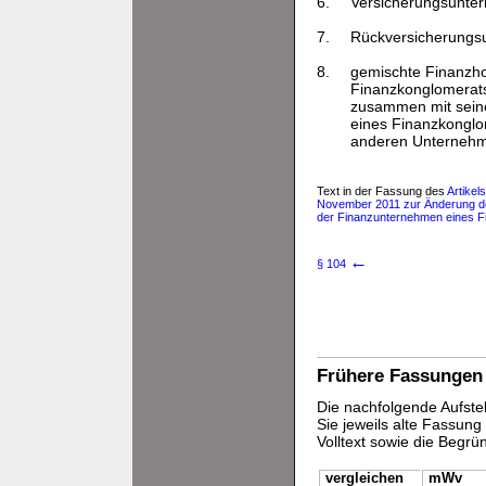
6.
Versicherungsunter
7.
Rückversicherungs
8.
gemischte Finanzho
Finanzkonglomerat
zusammen mit seine
eines Finanzkonglom
anderen Unternehme
Text in der Fassung des
Artike
November 2011 zur Änderung der
der Finanzunternehmen eines Fi
←
§ 104
Frühere Fassungen
Die nachfolgende Aufstel
Sie jeweils alte Fassun
Volltext sowie die Begr
vergleichen
mWv