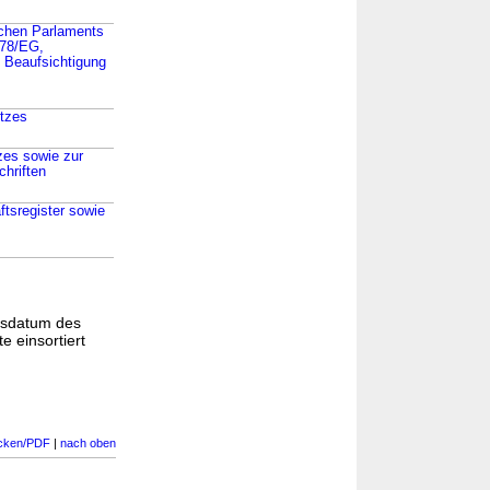
schen Parlaments
/78/EG,
 Beaufsichtigung
etzes
zes sowie zur
hriften
ftsregister sowie
gsdatum des
e einsortiert
cken/PDF
|
nach oben