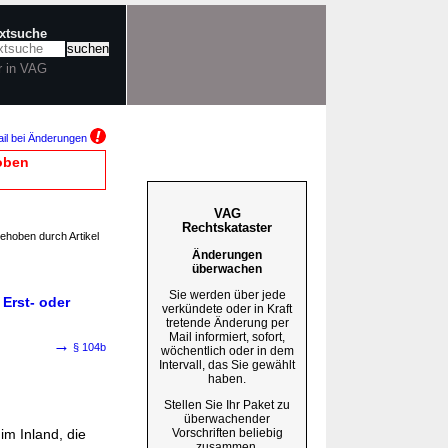
extsuche
r in VAG
il bei Änderungen
oben
VAG
Rechtskataster
gehoben durch Artikel
Änderungen
überwachen
Sie werden über jede
Erst- oder
verkündete oder in Kraft
tretende Änderung per
Mail informiert, sofort,
→
§ 104b
wöchentlich oder in dem
Intervall, das Sie gewählt
haben.
Stellen Sie Ihr Paket zu
überwachender
Vorschriften beliebig
im Inland, die
zusammen.