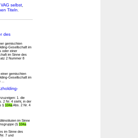
n
VAG selbst
,
en Titeln
.
er des
iner gemischten
lding-Gesellschaft im
s oder einer
chaft im Sinne des
atz 2 Nummer 8
 einer gemischten
lding-Gesellschaft im
...
zholding-
nzuzeigen: 1. die
. 2 Nr. 4 steht, in der
es §
104a
Abs. 2 Nr. 4
itinstituten im Sinne
mensgruppe (§
104a
es im Sinne des
Nr. 7 und