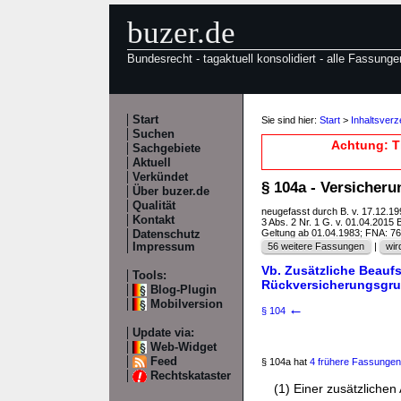
buzer.de
Bundesrecht - tagaktuell konsolidiert - alle Fassunge
Start
Sie sind hier:
Start
>
Inhaltsver
Suchen
Achtung: T
Sachgebiete
Aktuell
Verkündet
§ 104a - Versicher
Über buzer.de
Qualität
neugefasst durch B. v. 17.12.1
Kontakt
3 Abs. 2 Nr. 1 G. v. 01.04.2015 
Geltung ab 01.04.1983; FNA: 7
Datenschutz
Impressum
56 weitere Fassungen
|
wir
Vb. Zusätzliche Beauf
Tools:
Rückversicherungsgr
Blog-Plugin
Mobilversion
←
§ 104
Update via:
Web-Widget
Feed
§ 104a hat
4 frühere Fassungen
Rechtskataster
(1) Einer zusätzlichen