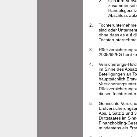
2.
sich ihre Verw
zusammensetze
Handelsgeset
Abschluss aufz
2.
Tochterunternehme
sind oder Unterneh
ohne dass es auf d
Tochterunternehmen
3.
Rückversicherungsu
2005/68/EG
besitze
4.
Versicherungs-Hold
im Sinne des Absat
Beteiligungen an T
hauptsächlich Ers
Versicherungsunter
Rückversicherungsu
dieser Tochterunte
5.
Gemischte Versiche
Erstversicherungsu
Abs. 1 Satz 2 und
Drittstaates im Sin
Finanzholding-Gese
mindestens ein Ers