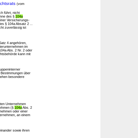
chtsrats
(vom
ch führt, nicht
Sinne des §
104a
 einer Versicherungs-
es § 104a Absatz 2 ...
t zuverlässig ist
 Satz 4 angehören,
hterunternehmen im
104a Abs. 2 Nr. 2 oder
ichtsbehörde kann mit
ruppeninterner
ie Bestimmungen über
stehen besondere
igten Unternehmen
rnehmen (§
104a
Abs. 2
ernehmen oder einer
nternehmen, an einem
einander sowie ihren