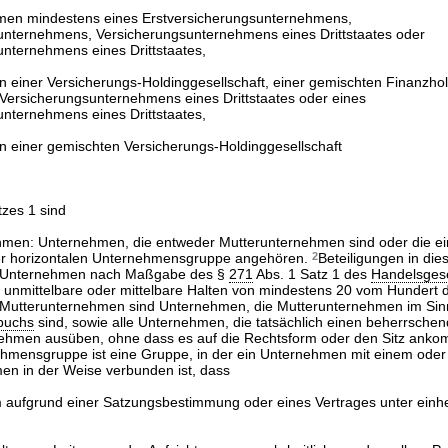
hmen mindestens eines Erstversicherungsunternehmens,
nternehmens, Versicherungsunternehmens eines Drittstaates oder
nternehmens eines Drittstaates,
 einer Versicherungs-Holdinggesellschaft, einer gemischten Finanzhol
 Versicherungsunternehmens eines Drittstaates oder eines
nternehmens eines Drittstaates,
 einer gemischten Versicherungs-Holdinggesellschaft
tzes 1 sind
ehmen: Unternehmen, die entweder Mutterunternehmen sind oder die ei
ner horizontalen Unternehmensgruppe angehören.
2
Beteiligungen in die
n Unternehmen nach Maßgabe des §
271
Abs. 1 Satz 1 des
Handelsges
 unmittelbare oder mittelbare Halten von mindestens 20 vom Hundert 
Mutterunternehmen sind Unternehmen, die Mutterunternehmen im Si
buchs
sind, sowie alle Unternehmen, die tatsächlich einen beherrschen
ehmen ausüben, ohne dass es auf die Rechtsform oder den Sitz ank
ehmensgruppe ist eine Gruppe, in der ein Unternehmen mit einem ode
n in der Weise verbunden ist, dass
aufgrund einer Satzungsbestimmung oder eines Vertrages unter einhei