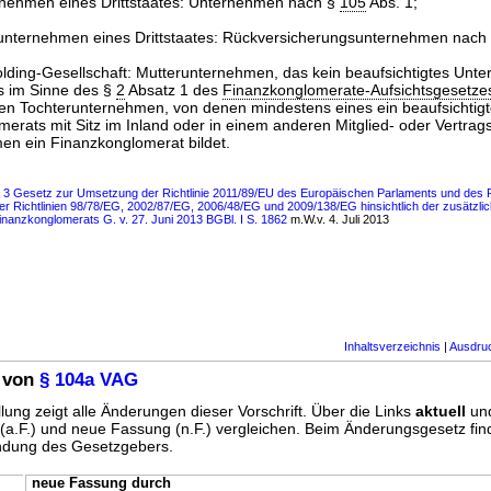
nehmen eines Drittstaates: Unternehmen nach §
105
Abs. 1;
unternehmen eines Drittstaates: Rückversicherungsunternehmen nach
lding-Gesellschaft: Mutterunternehmen, das kein beaufsichtigtes Unt
s im Sinne des §
2
Absatz 1 des
Finanzkonglomerate-Aufsichtsgesetze
n Tochterunternehmen, von denen mindestens eines ein beaufsichti
erats mit Sitz im Inland oder in einem anderen Mitglied- oder Vertragss
n ein Finanzkonglomerat bildet.
ls 3 Gesetz zur Umsetzung der Richtlinie 2011/89/EU des Europäischen Parlaments und des
 Richtlinien 98/78/EG, 2002/87/EG, 2006/48/EG und 2009/138/EG hinsichtlich der zusätzlic
nanzkonglomerats G. v. 27. Juni 2013 BGBl. I S. 1862
m.W.v. 4. Juli 2013
Inhaltsverzeichnis
|
Ausdru
 von
§ 104a VAG
lung zeigt alle Änderungen dieser Vorschrift. Über die Links
aktuell
un
g (a.F.) und neue Fassung (n.F.) vergleichen. Beim Änderungsgesetz fi
ündung des Gesetzgebers.
neue Fassung durch