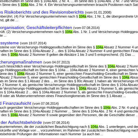
sellschaften im Sinne des § 104a Abs. 2 Nr. 4. ... im Sinne des § 104a Abs. 2 Nr. 7 und Vers
im Sinne des §
104a
Abs. 2 Nr. 4. Ein Versicherungsunternehmen braucht Positionen nach Satz 
s Risikoberichts und des Revisionsberichts
(vom 01.01.2008)
bt unberührt. (4) Für Versicherungsunternehmen nach §
104a
Abs. 1 Nr. 1, die übergeordnete U
 gilt die ...
rganisation; Geschäftsleiterpflichten
(vom 07.08.2014)
rüft. (2) Versicherungsunternehmen nach §
104a
Abs. 1 Nr. 1 und Versicherungs-Holdinggese
e ...
gssysteme
(vom 19.07.2014)
systeme von Versicherungs-Holdinggesellschaften im Sinne des §
104a
Absatz 2 Nummer 4 un
haften im Sinne des § 104a Absatz 2 ... des § 104a Absatz 2 Nummer 4 und gemischten Fina
e des §
104a
Absatz 2 Nummer 8 gelten die Absätze 1 bis 3 und 5 entsprechend. (5) Das ...
Sicherungsmaßnahmen
(vom 04.07.2013)
uch hinsichtlich einer Versicherungs-Holdinggesellschaft im Sinne des §
104a
Absatz 2 Numm
gs-Holdinggesellschaft im Sinne des § 104a ... 104a Absatz 2 Nummer 4, einer gemischten 
Sinne des §
104a
Absatz 2 Nummer 5, einer gemischten Finanzholding-Gesellschaft im Sinne
a Absatz 2 Nummer 5, einer gemischten Finanzholding-Gesellschaft im Sinne des §
104a
Absa
s im Sinne des § 1 Absatz 2 des ... im Sinne des § 80c Absatz 1 haben als Versicherungs-H
 2 Nummer 4, als gemischte Versicherungs-Holdinggesellschaft im Sinne des § 104a Absatz 
e Versicherungs-Holdinggesellschaft im Sinne des §
104a
Absatz 2 Nummer 5, als gemischte
es § 104a Absatz 2 ... des § 104a Absatz 2 Nummer 5, als gemischte Finanzholding-Gesellsc
 oder als Mutterunternehmen eines Finanzkonglomerats im Sinne des § 1 Absatz ...
 Finanzaufsicht
(vom 07.08.2014)
t auch gegenüber Versicherungs-Holdinggesellschaften im Sinne des §
104a
Abs. 2 Nr. 4 und 
haften im Sinne des § 104a Absatz 2 Nummer ... Sinne des § 104a Abs. 2 Nr. 4 und gemischt
e des §
104a
Absatz 2 Nummer 8 sowie gegenüber den Personen, die die Geschäfte dieser ..
der Aufsichtsbehörde
(vom 07.08.2014)
ngsunternehmen, die der zusätzlichen Beaufsichtigung nach §
104a
Abs. 1 unterliegen, und d
künfte und Vorlage von ... vorzunehmen; im Rahmen der zusätzlichen Beaufsichtigung nac
chtsbehörde Prüfungen der Informationen nach Nummer 1a auch bei ...