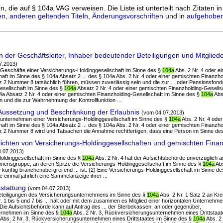
n, die auf § 104a VAG verweisen. Die Liste ist unterteilt nach Zitaten i
en
,
anderen geltenden Titeln
,
Änderungsvorschriften
und in
aufgehoben
n der Geschäftsleiter, Inhaber bedeutender Beteiligungen und Mitglied
7.2013)
ie Geschäfte einer Versicherungs-Holdinggesellschaft im Sinne des §
104a
Abs. 2 Nr. 4 oder e
aft im Sinne des § 104a Absatz 2 ... des § 104a Abs. 2 Nr. 4 oder einer gemischten Finanzho
 2 Nummer 8 tatsächlich führen, müssen zuverlässig sein und die zur ... oder Pensionsfond
esellschaft im Sinne des §
104a
Absatz 2 Nr. 4 oder einer gemischten Finanzholding-Gesells
04a Absatz 2 Nr. 4 oder einer gemischten Finanzholding-Gesellschaft im Sinne des §
104a
Abs
 und die zur Wahrnehmung der Kontrollfunktion ...
Aussetzung und Beschränkung der Erlaubnis
(vom 04.07.2013)
erunternehmen einer Versicherungs-Holdinggesellschaft im Sinne des §
104a
Abs. 2 Nr. 4 oder
aft im Sinne des § 104a Absatz 2 ... des § 104a Abs. 2 Nr. 4 oder einer gemischten Finanzho
 2 Nummer 8 wird und Tatsachen die Annahme rechtfertigen, dass eine Person im Sinne des 
ichten von Versicherungs-Holdinggesellschaften und gemischten Finan
.07.2013)
Holdinggesellschaft im Sinne des §
104a
Abs. 2 Nr. 4 hat der Aufsichtsbehörde unverzüglich a
hmensgruppe, an deren Spitze die Versicherungs-Holdinggesellschaft im Sinne des §
104a
Abs
künftig branchenübergreifend ... ist. (2) Eine Versicherungs-Holdinggesellschaft im Sinne d
 einmal jährlich eine Sammelanzeige ihrer ...
stattung
(vom 04.07.2013)
 Beteiligungen des Versicherungsunternehmens im Sinne des §
104a
Abs. 2 Nr. 1 Satz 2 an Kred
r. 1 bis 5 und 7 bis ... hält oder mit dem zusammen es Mitglied einer horizontalen Unterneh
t. Die Aufsichtsbehörde kann auf Antrag des ... der Sterbekassen, an oder gegenüber,
rnehmen im Sinne des §
104a
Abs. 2 Nr. 3, Rückversicherungsunternehmen eines Drittstaat
a Abs. 2 Nr. 3, Rückversicherungsunternehmen eines Drittstaates im Sinne des §
104a
Abs. 2 