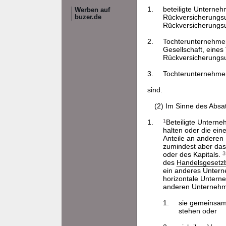
1.
beteiligte Unterne
Werben auf
Rückversicherungsu
buzer.de
Rückversicherungsu
2.
Tochterunternehmen
Gesellschaft, eines
Rückversicherungsu
3.
Tochterunternehmen
sind.
(2) Im Sinne des Absa
1.
1
Beteiligte Untern
halten oder die ei
Anteile an andere
zumindest aber das
oder des Kapitals.
3
des
Handelsgesetz
ein anderes Untern
horizontale Untern
anderen Unternehme
1.
sie gemeinsam 
stehen oder