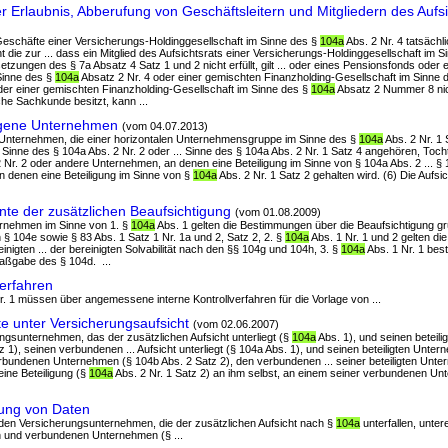
 Erlaubnis, Abberufung von Geschäftsleitern und Mitgliedern des Aufsi
e Geschäfte einer Versicherungs-Holdinggesellschaft im Sinne des §
104a
Abs. 2 Nr. 4 tatsächli
ht die zur ... dass ein Mitglied des Aufsichtsrats einer Versicherungs-Holdinggesellschaft im 
etzungen des § 7a Absatz 4 Satz 1 und 2 nicht erfüllt, gilt ... oder eines Pensionsfonds oder
Sinne des §
104a
Absatz 2 Nr. 4 oder einer gemischten Finanzholding-Gesellschaft im Sinne d
der einer gemischten Finanzholding-Gesellschaft im Sinne des §
104a
Absatz 2 Nummer 8 nich
iche Sachkunde besitzt, kann ...
gene Unternehmen
(vom 04.07.2013)
nd Unternehmen, die einer horizontalen Unternehmensgruppe im Sinne des §
104a
Abs. 2 Nr. 1
inne des § 104a Abs. 2 Nr. 2 oder ... Sinne des § 104a Abs. 2 Nr. 1 Satz 4 angehören, Toc
 Nr. 2 oder andere Unternehmen, an denen eine Beteiligung im Sinne von § 104a Abs. 2 ... § 
 denen eine Beteiligung im Sinne von §
104a
Abs. 2 Nr. 1 Satz 2 gehalten wird. (6) Die Aufs
te der zusätzlichen Beaufsichtigung
(vom 01.08.2009)
nternehmen im Sinne von 1. §
104a
Abs. 1 gelten die Bestimmungen über die Beaufsichtigung g
 § 104e sowie § 83 Abs. 1 Satz 1 Nr. 1a und 2, Satz 2, 2. §
104a
Abs. 1 Nr. 1 und 2 gelten d
nigten ... der bereinigten Solvabilität nach den §§ 104g und 104h, 3. §
104a
Abs. 1 Nr. 1 be
Maßgabe des § 104d. ...
erfahren
r. 1 müssen über angemessene interne Kontrollverfahren für die Vorlage von ...
 unter Versicherungsaufsicht
(vom 02.06.2007)
ngsunternehmen, das der zusätzlichen Aufsicht unterliegt (§
104a
Abs. 1), und seinen beteil
z 1), seinen verbundenen ... Aufsicht unterliegt (§ 104a Abs. 1), und seinen beteiligten Unte
erbundenen Unternehmen (§ 104b Abs. 2 Satz 2), den verbundenen ... seiner beteiligten Unt
eine Beteiligung (§
104a
Abs. 2 Nr. 1 Satz 2) an ihm selbst, an einem seiner verbundenen U
lung von Daten
 den Versicherungsunternehmen, die der zusätzlichen Aufsicht nach §
104a
unterfallen, unter
n und verbundenen Unternehmen (§ ...