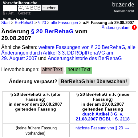
Vorschriftensuche
buzer.de
Normalansicht
§ / Art.
Gesetz
Volltextsuche
Start
>
BerRehaG
>
§ 20
>
alle Fassungen
>
a.F. Fassung ab 29.08.2007
Änderungsalarm
Änderung
§ 20 BerRehaG
vom
nur in BerRehaG
29.08.2007
Ähnliche Seiten:
weitere Fassungen von § 20 BerRehaG
,
alle
Änderungen durch Artikel 3 3. DDROpfRehaVG am
29. August 2007
und
Änderungshistorie des BerRehaG
Hervorhebungen:
alter Text
,
neuer Text
Änderung verpasst?
BerRehaG hier überwachen!
§ 20 BerRehaG a.F. (alte
§ 20 BerRehaG n.F. (neue
Fassung)
Fassung)
in der vor dem 29.08.2007
in der am 29.08.2007
geltenden Fassung
geltenden Fassung
durch Artikel 3 G. v.
21.08.2007 BGBl. I S. 2118
→
(keine frühere Fassung
nächste Fassung von § 20
vorhanden)