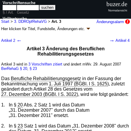
Vorschriftensuche
buzer.de
Normalansicht
§ / Art.
Gesetz
Volltextsuche
Start
>
3. DDROpfRehaVG
>
Art. 3
Änderungsalarm
Hier klicken für
Titel, Fundstelle, Änderungen
etc.
nur in 3. DDROpfRehaVG
Artikel 3 - Drittes Gesetz zur Verbesserung
←
→
Artikel 2
Artikel 4
rehabilitierungsrechtlicher Vorschriften für
Artikel 3 Änderung des Beruflichen
Opfer der politischen Verfolgung in der
Rehabilitierungsgesetzes
ehemaligen DDR (3. DDROpfRehaVG
k.a.Abk.
)
Artikel 3 wird in
3 Vorschriften zitiert
und ändert mWv. 29. August 2007
G. v. 21.08.2007
BGBl. I S. 2118
(
Nr. 43
); Geltung ab 29.08.2007
BerRehaG
§ 20
,
§ 23
4 Änderungen
|
Drucksachen / Entwurf / Begründung
|
wird in 8 Vorschriften zitiert
Das
Berufliche Rehabilitierungsgesetz
in der Fassung der
Bekanntmachung vom
1. Juli 1997 (BGBl. I S. 1625
), zuletzt
geändert durch Artikel 28 des Gesetzes vom
27. Dezember 2003 (BGBl. I S. 3022
), wird wie folgt geändert:
1.
In §
20
Abs. 2 Satz 1 wird das Datum
„31. Dezember 2007" durch das Datum
„31. Dezember 2011" ersetzt.
2.
In §
23
Satz 1 wird das Datum „31. Dezember 2008" durch