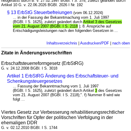
neugefasst durch B. v. 27.02.1997 BGBl. I S. 378; zuletzt geändert durch
Artikel 10 G. v. 22.06.2026 BGBl. 2026 I Nr. 192
§ 13 ErbStG Steuerbefreiungen
(vom 06.12.2024)
... in der Fassung der Bekanntmachung vom 1. Juli 1997
(BGBl. I S. 1625), zuletzt geändert durch
Artikel 3 des Gesetzes
vom 21. August 2007 (BGBl. I S. 2118
); 8. Ansprüche auf
Entschädigungsleistungen nach den folgenden Gesetzen in ...
Inhaltsverzeichnis
|
Ausdrucken/PDF
|
nach oben
Zitate in Änderungsvorschriften
Erbschaftsteuerreformgesetz (ErbStRG)
G. v. 24.12.2008 BGBl. I S. 3018
Artikel 1 ErbStRG Änderung des Erbschaftsteuer- und
Schenkungsteuergesetzes
... Fassung der Bekanntmachung vom 1. Juli 1997
(BGBl. I S. 1625), zuletzt geändert durch Artikel
3
des Gesetzes
vom 21. August 2007 (BGBl. I S. 2118);". f) Nummer 8 wird wie
folgt ...
Viertes Gesetz zur Verbesserung rehabilitierungsrechtlicher
Vorschriften für Opfer der politischen Verfolgung in der
ehemaligen DDR
G. v. 02.12.2010 BGBl. I S. 1744