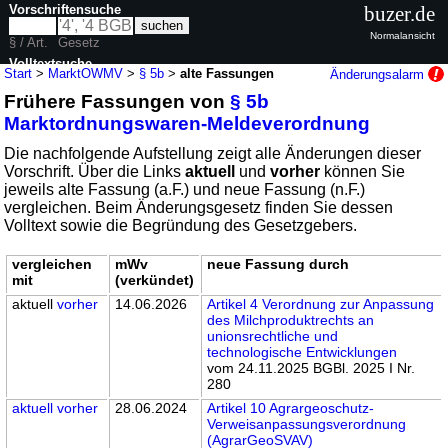
Vorschriftensuche
buzer.de
Normalansicht
§ / Art.
Gesetz
Volltextsuche
Start
>
MarktOWMV
>
§ 5b
>
alte Fassungen
Änderungsalarm
Frühere Fassungen von
§ 5b
nur in MarktOWMV
Marktordnungswaren-Meldeverordnung
Die nachfolgende Aufstellung zeigt alle Änderungen dieser
Vorschrift. Über die Links
aktuell
und
vorher
können Sie
jeweils alte Fassung (a.F.) und neue Fassung (n.F.)
vergleichen. Beim Änderungsgesetz finden Sie dessen
Volltext sowie die Begründung des Gesetzgebers.
vergleichen
mWv
neue Fassung durch
mit
(verkündet)
aktuell
vorher
14.06.2026
Artikel 4 Verordnung zur Anpassung
des Milchproduktrechts an
unionsrechtliche und
technologische Entwicklungen
vom 24.11.2025 BGBl. 2025 I Nr.
280
aktuell
vorher
28.06.2024
Artikel 10 Agrargeoschutz-
Verweisanpassungsverordnung
(AgrarGeoSVAV)