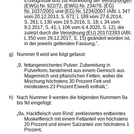
Erzeugnisse und zur Aufhebung der
Verordnungen
(EWG) Nr. 922/72
,
(EWG) Nr. 234/79
,
(EG)
Nr. 1037/2001
und
(EG) Nr. 1234/2007
(ABl. L 347
vom 20.12.2013, S. 671; L 189 vom 27.6.2014,
S. 261; L 130 vom 19.5.2016, S. 18; L 34 vom
9.2.2017, S. 41; L 106 vom 6.4.2020, S. 12), die
zuletzt durch die
Verordnung (EU) 2017/2393
(ABl.
L 350 vom 29.12.2017, S. 15) geändert worden ist,
in der jeweils geltenden Fassung,".
g)
Nummer 9 wird wie folgt gefasst:
„9.
fettangereichertes Pulver: Zubereitung in
Pulverform, bestehend aus einem Gemisch aus
Magermilch und pflanzlichen Fetten, wobei die
Mischung höchstens 30 Prozent Fett und
mindestens 23 Prozent Eiweiß enthält,".
h)
Nach Nummer 9 werden die folgenden Nummern 9a
bis 9d eingefügt:
„9a.
Hackfleisch vom Rind: zerkleinertes entbeintes
Muskelfleisch mit einem Fettanteil von höchstens
20 Prozent und einem Salzanteil von höchstens 1
Prozent,