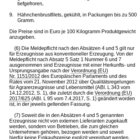
tiefgefroren,
9.
Hähnchenbrustfilets, gekühlt, in Packungen bis zu 500
Gramm.
Die Preise sind in Euro je 100 Kilogramm Produktgewicht
anzugeben.
(6) Die Meldepflicht nach den Absätzen 4 und 5 gilt nur
für Erzeugnisse aus konventioneller Erzeugung. Von der
Meldepflicht nach Absatz 5 Satz 1 Nummer 6 und 7
ausgenommen sind Erzeugnisse mit einer Herkunfts- und
Ursprungsangabe nach der
Verordnung (EU)
Nr. 1151/2012
des Europäischen Parlaments und des
Rates vom 21. November 2012 über Qualitätsregelungen
für Agrarerzeugnisse und Lebensmittel (ABl. L 343 vom
14.12.2012, S. 1), die zuletzt durch die
Verordnung (EU)
2017/625
(ABl. L 95 vom 7.4.2017, S. 1) geändert worden
ist, in der jeweils geltenden Fassung.
(7) Soweit die in den Absätzen 4 und 5 genannten
Erzeugnisse nicht von externen Lieferanten zugekauft
werden, sondern von Betrieben, die zum gleichen
Unternehmen gehören, bezogen werden und soweit
hierfür keine Einkaufspreise explizit vereinbart werden,