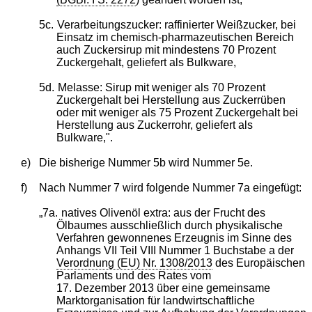
5c.
Verarbeitungszucker: raffinierter Weißzucker, bei
Einsatz im chemisch-pharmazeutischen Bereich
auch Zuckersirup mit mindestens 70 Prozent
Zuckergehalt, geliefert als Bulkware,
5d.
Melasse: Sirup mit weniger als 70 Prozent
Zuckergehalt bei Herstellung aus Zuckerrüben
oder mit weniger als 75 Prozent Zuckergehalt bei
Herstellung aus Zuckerrohr, geliefert als
Bulkware,".
e)
Die bisherige Nummer 5b wird Nummer 5e.
f)
Nach Nummer 7 wird folgende Nummer 7a eingefügt:
„7a.
natives Olivenöl extra: aus der Frucht des
Ölbaumes ausschließlich durch physikalische
Verfahren gewonnenes Erzeugnis im Sinne des
Anhangs VII Teil VIII Nummer 1 Buchstabe a der
Verordnung (EU) Nr. 1308/2013
des Europäischen
Parlaments und des Rates vom
17. Dezember 2013 über eine gemeinsame
Marktorganisation für landwirtschaftliche