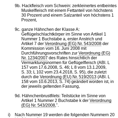
9b.
Hackfleisch vom Schwein: zerkleinertes entbeintes
Muskelfleisch mit einem Fettanteil von höchstens
30 Prozent und einem Salzanteil von höchstens 1
Prozent,
9c.
ganze Hähnchen der Klasse A:
Geflügelschlachtkörper im Sinne von Artikel 1
Nummer 1 Buchstabe a, erster Anstrich und
Artikel 7 der
Verordnung (EG) Nr. 543/2008
der
Kommission vom 16. Juni 2008 mit
Durchführungsvorschriften zur
Verordnung (EG)
Nr. 1234/2007
des Rates hinsichtlich der
Vermarktungsnormen für Geflügelfleisch (ABl. L
157 vom 17.6.2008, S. 46; L 8 vom 13.1.2009,
S. 33; L 102 vom 23.4.2018, S. 95), die zuletzt
durch die
Verordnung (EU) Nr. 519/2013
(ABl. L
158 vom 10.6.2013, S. 74) geändert worden ist, in
der jeweils geltenden Fassung,
9d.
Hähnchenbrustfilets: Teilstücke im Sinne von
Artikel 1 Nummer 2 Buchstabe k der
Verordnung
(EG) Nr. 543/2008
,".
i)
Nach Nummer 19 werden die folgenden Nummern 20