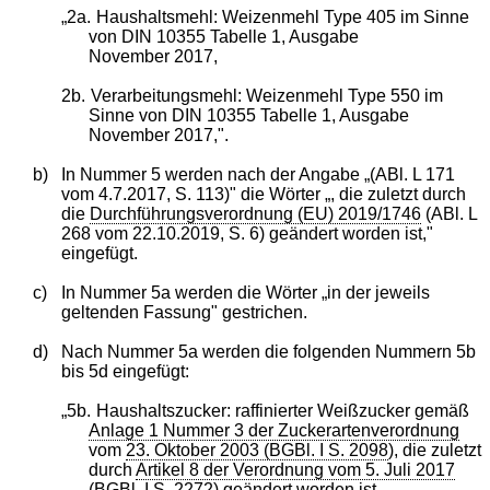
„2a.
Haushaltsmehl: Weizenmehl Type 405 im Sinne
von DIN 10355 Tabelle 1, Ausgabe
November 2017,
2b.
Verarbeitungsmehl: Weizenmehl Type 550 im
Sinne von DIN 10355 Tabelle 1, Ausgabe
November 2017,".
b)
In Nummer 5 werden nach der Angabe „(ABl. L 171
vom 4.7.2017, S. 113)" die Wörter „, die zuletzt durch
die
Durchführungsverordnung (EU) 2019/1746
(ABl. L
268 vom 22.10.2019, S. 6) geändert worden ist,"
eingefügt.
c)
In Nummer 5a werden die Wörter „in der jeweils
geltenden Fassung" gestrichen.
d)
Nach Nummer 5a werden die folgenden Nummern 5b
bis 5d eingefügt:
„5b.
Haushaltszucker: raffinierter Weißzucker gemäß
Anlage 1 Nummer 3 der Zuckerartenverordnung
vom
23. Oktober 2003 (BGBl. I S. 2098
), die zuletzt
durch
Artikel 8 der Verordnung vom 5. Juli 2017
(BGBl. I S. 2272
) geändert worden ist,