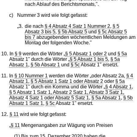
nach Ablauf des Berichtsmonats,".
c)
Nummer 3 wird wie folgt gefasst:
„3.
die nach
§ 4 Absatz 4 Satz 1 Nummer 2
,
§ 5
Absatz 3 bis 5
,
§ 5b Absatz 5
und
§ 5c Absatz 5
bis 7
abzugebenden wöchentlichen Meldungen am
Montag der folgenden Woche."
10.
In
§ 9
werden die Wörter „
§ 5 Absatz 1 oder 2
und
§ 5a
Absatz 1" durch die Wörter „
§ 5 Absatz 1 bis 5
,
§ 5a
Absatz 1
,
§ 5b Absatz 1
und
§ 5c
Absatz 1" ersetzt.
11.
In
§ 10 Nummer 1
werden die Wörter „oder Absatz 2a,
§ 4
Absatz 1
,
§ 5 Absatz 1 Satz 1 oder Absatz 2
oder
§ 5a
Absatz 1" durch ein Komma und die Wörter „
§ 4 Absatz 1
,
§ 5 Absatz 1 Satz 1, Absatz 2 Satz 1, Absatz 3 Satz 1,
Absatz 4 Satz 1 oder Absatz 5 Satz 1
,
§ 5a Absatz 1
,
§ 5b
Absatz 1 Satz 1
,
§ 5c
Absatz 1" ersetzt.
12.
§ 11
wird wie folgt gefasst:
„
§ 11
Mengenangaben zur Wägung von Preisen
(1) Bis zum 15. Dezember 2020 haben die