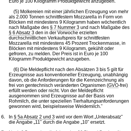
Euro je 100 Kilogramm Produktgewicht anzugeben.
(5) Molkereien mit einer jährlichen Erzeugung von mehr
als 2.000 Tonnen schnittfestem Mozzarella in Form von
Blöcken mit mindestens 9 Kilogramm haben wöchentlich
nach Maßgabe des
§ 7 Nummer 3
und nach Maßgabe des
§ 6 Absatz 3
den in der Vorwoche erzielten
durchschnittlichen Verkaufspreis für schnittfesten
Mozzarella mit mindestens 45 Prozent Trockenmasse, in
Blöcken mit mindestens 9 Kilogramm, gekühlt oder
gefroren, zu melden. Der Preis ist in Euro je 100
Kilogramm Produktgewicht anzugeben.
(6) Die Meldepflicht nach den Absätzen 3 bis 5 gilt für
Erzeugnisse aus konventioneller Erzeugung, unabhängig
davon, ob die Anforderungen für die Kennzeichnung als
frei von gentechnisch veränderten Organismen (
GVO
-frei)
erfüllt werden oder nicht. Von der Meldepflicht
ausgenommen sind Erzeugnisse auf der Basis von
Rohmilch, die unter speziellen Tierhaltungsanforderungen
gewonnen wird, beispielsweise Weidemilch."
6.
In
§ 5a Absatz 2 und 3
wird vor dem Wort „Unterabsatz"
die Angabe „11" durch die Angabe „10" ersetzt.