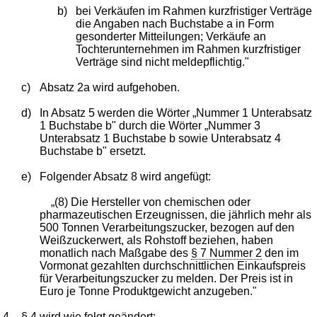
b)
bei Verkäufen im Rahmen kurzfristiger Verträge
die Angaben nach Buchstabe a in Form
gesonderter Mitteilungen; Verkäufe an
Tochterunternehmen im Rahmen kurzfristiger
Verträge sind nicht meldepflichtig."
c)
Absatz 2a wird aufgehoben.
d)
In Absatz 5 werden die Wörter „Nummer 1 Unterabsatz
1 Buchstabe b" durch die Wörter „Nummer 3
Unterabsatz 1 Buchstabe b sowie Unterabsatz 4
Buchstabe b" ersetzt.
e)
Folgender Absatz 8 wird angefügt:
„(8) Die Hersteller von chemischen oder
pharmazeutischen Erzeugnissen, die jährlich mehr als
500 Tonnen Verarbeitungszucker, bezogen auf den
Weißzuckerwert, als Rohstoff beziehen, haben
monatlich nach Maßgabe des
§ 7 Nummer 2
den im
Vormonat gezahlten durchschnittlichen Einkaufspreis
für Verarbeitungszucker zu melden. Der Preis ist in
Euro je Tonne Produktgewicht anzugeben."
4.
§ 4
wird wie folgt geändert: