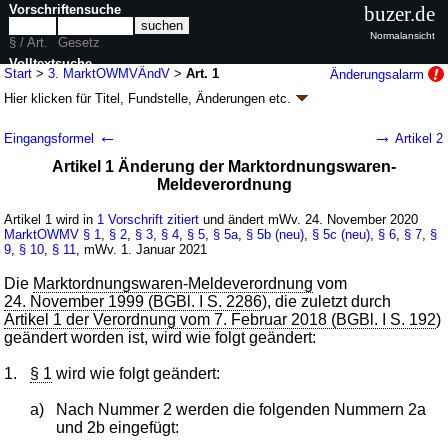
Vorschriftensuche
buzer.de
Normalansicht
§ / Art.
Gesetz
Volltextsuche
Start
>
3. MarktOWMVÄndV
>
Art. 1
Änderungsalarm
Hier klicken für
Titel, Fundstelle, Änderungen
etc.
nur in 3. MarktOWMVÄndV
Artikel 1 - Dritte Verordnung zur Änderung der
←
→
Eingangsformel
Artikel 2
Marktordnungswaren-Meldeverordnung (3.
Artikel 1 Änderung der Marktordnungswaren-
MarktOWMVÄndV
k.a.Abk.
)
Meldeverordnung
V. v. 16.11.2020
BGBl. I S. 2431
(
Nr. 53
); Geltung ab 24.11.2020,
abweichend siehe
Artikel 2
Artikel 1 wird in
1 Vorschrift zitiert
und ändert mWv. 24. November 2020
2 Änderungen
|
wird in 1 Vorschrift zitiert
MarktOWMV
§ 1
,
§ 2
,
§ 3
,
§ 4
,
§ 5
,
§ 5a
,
§ 5b (neu)
,
§ 5c (neu)
,
§ 6
,
§ 7
,
§
9
,
§ 10
,
§ 11
, mWv. 1. Januar 2021
Die
Marktordnungswaren-Meldeverordnung
vom
24. November 1999 (BGBl. I S. 2286
), die zuletzt durch
Artikel 1 der Verordnung vom 7. Februar 2018 (BGBl. I S. 192
)
geändert worden ist, wird wie folgt geändert:
1.
§ 1
wird wie folgt geändert:
a)
Nach Nummer 2 werden die folgenden Nummern 2a
und 2b eingefügt: