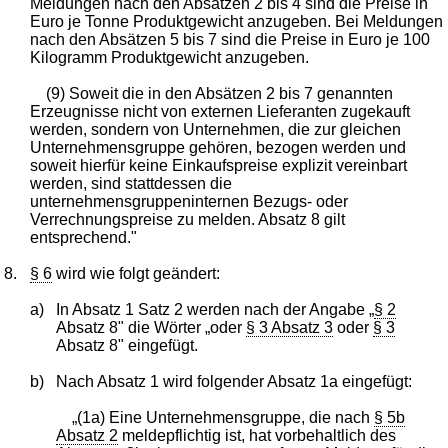
Meldungen nach den Absätzen 2 bis 4 sind die Preise in
Euro je Tonne Produktgewicht anzugeben. Bei Meldungen
nach den Absätzen 5 bis 7 sind die Preise in Euro je 100
Kilogramm Produktgewicht anzugeben.
(9) Soweit die in den Absätzen 2 bis 7 genannten
Erzeugnisse nicht von externen Lieferanten zugekauft
werden, sondern von Unternehmen, die zur gleichen
Unternehmensgruppe gehören, bezogen werden und
soweit hierfür keine Einkaufspreise explizit vereinbart
werden, sind stattdessen die
unternehmensgruppeninternen Bezugs- oder
Verrechnungspreise zu melden. Absatz 8 gilt
entsprechend."
8.
§ 6
wird wie folgt geändert:
a)
In Absatz 1 Satz 2 werden nach der Angabe „
§ 2
Absatz 8" die Wörter „oder
§ 3 Absatz 3
oder
§ 3
Absatz 8" eingefügt.
b)
Nach Absatz 1 wird folgender Absatz 1a eingefügt:
„(1a) Eine Unternehmensgruppe, die nach
§ 5b
Absatz 2
meldepflichtig ist, hat vorbehaltlich des