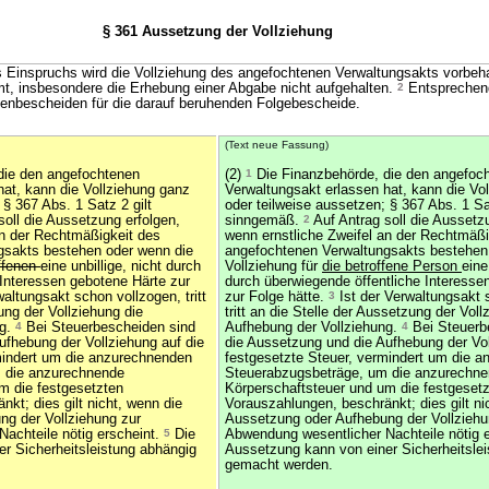
§ 361 Aussetzung der Vollziehung
Einspruchs wird die Vollziehung des angefochtenen Verwaltungsakts vorbeha
t, insbesondere die Erhebung einer Abgabe nicht aufgehalten.
2
Entsprechend
enbescheiden für die darauf beruhenden Folgebescheide.
(Text neue Fassung)
die den angefochtenen
(2)
1
Die Finanzbehörde, die den angefoc
hat, kann die Vollziehung ganz
Verwaltungsakt erlassen hat, kann die Vo
 § 367 Abs. 1 Satz 2 gilt
oder teilweise aussetzen; § 367 Abs. 1 Sat
soll die Aussetzung erfolgen,
sinngemäß.
2
Auf Antrag soll die Aussetz
an der Rechtmäßigkeit des
wenn ernstliche Zweifel an der Rechtmäßi
gsakts bestehen oder wenn die
angefochtenen Verwaltungsakts bestehen
ffenen
eine unbillige, nicht durch
Vollziehung für
die betroffene Person
eine
 Interessen gebotene Härte zur
durch überwiegende öffentliche Interesse
altungsakt schon vollzogen, tritt
zur Folge hätte.
3
Ist der Verwaltungsakt 
ung der Vollziehung die
tritt an die Stelle der Aussetzung der Voll
ng.
4
Bei Steuerbescheiden sind
Aufhebung der Vollziehung.
4
Bei Steuerb
ufhebung der Vollziehung auf die
die Aussetzung und die Aufhebung der Vol
mindert um die anzurechnenden
festgesetzte Steuer, vermindert um die 
 die anzurechnende
Steuerabzugsbeträge, um die anzurechn
m die festgesetzten
Körperschaftsteuer und um die festgeset
kt; dies gilt nicht, wenn die
Vorauszahlungen, beschränkt; dies gilt ni
g der Vollziehung zur
Aussetzung oder Aufhebung der Vollziehu
achteile nötig erscheint.
5
Die
Abwendung wesentlicher Nachteile nötig 
r Sicherheitsleistung abhängig
Aussetzung kann von einer Sicherheitsle
gemacht werden.