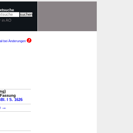
extsuche
r in AO
il bei Änderungen
ng)
n Fassung
Bl. I S. 1626
→
0