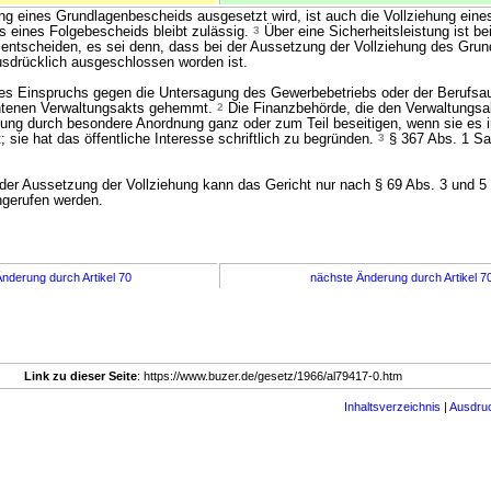
ng eines Grundlagenbescheids ausgesetzt wird, ist auch die Vollziehung ein
s eines Folgebescheids bleibt zulässig.
3
Über eine Sicherheitsleistung ist b
entscheiden, es sei denn, dass bei der Aussetzung der Vollziehung des Gru
ausdrücklich ausgeschlossen worden ist.
es Einspruchs gegen die Untersagung des Gewerbebetriebs oder der Berufsa
htenen Verwaltungsakts gehemmt.
2
Die Finanzbehörde, die den Verwaltungsak
ng durch besondere Anordnung ganz oder zum Teil beseitigen, wenn sie es i
t; sie hat das öffentliche Interesse schriftlich zu begründen.
3
§ 367 Abs. 1 Sat
der Aussetzung der Vollziehung kann das Gericht nur nach § 69 Abs. 3 und 5 
ngerufen werden.
nderung durch Artikel 70
nächste Änderung durch Artikel 7
Link zu dieser Seite
: https://www.buzer.de/gesetz/1966/al79417-0.htm
Inhaltsverzeichnis
|
Ausdru