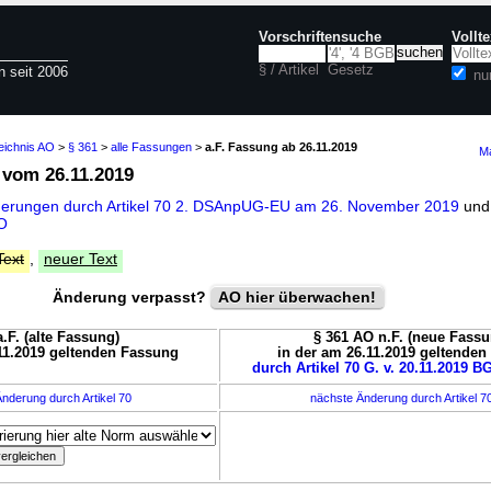
Vorschriftensuche
Vollt
§ / Artikel
Gesetz
n seit 2006
nu
eichnis AO
>
§ 361
>
alle Fassungen
>
a.F. Fassung ab 26.11.2019
Ma
vom 26.11.2019
derungen durch Artikel 70 2. DSAnpUG-EU am 26. November 2019
und
AO
Text
,
neuer Text
Änderung verpasst?
AO hier überwachen!
.F. (alte Fassung)
§ 361 AO n.F. (neue Fassu
11.2019 geltenden Fassung
in der am 26.11.2019 geltende
durch Artikel 70 G. v. 20.11.2019 BG
nderung durch Artikel 70
nächste Änderung durch Artikel 7