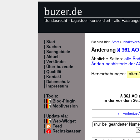
buzer.de
Bundesrecht - tagaktuell konsolidiert - alle Fassunge
Start
Sie sind hier:
Start
>
Inhaltsverz
Suchen
Änderung
§ 361 AO
Sachgebiete
Aktuell
Ähnliche Seiten:
alle Än
Verkündet
Änderungshistorie der 
Über buzer.de
Qualität
Hervorhebungen:
alter 
Kontakt
Datenschutz
Impressum
Tools:
§ 361 AO a
in der vor dem 26.
Blog-Plugin
Mobilversion
←
vorherige Ä
Update via:
Web-Widget
Feed
Rechtskataster