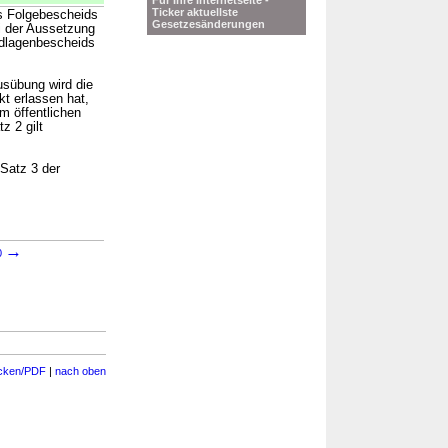
Für Ihre Internetseite -
Ticker aktuellste
es Folgebescheids
Gesetzesänderungen
ei der Aussetzung
ndlagenbescheids
usübung wird die
t erlassen hat,
m öffentlichen
z 2 gilt
Satz 3 der
→
0
cken/PDF
|
nach oben