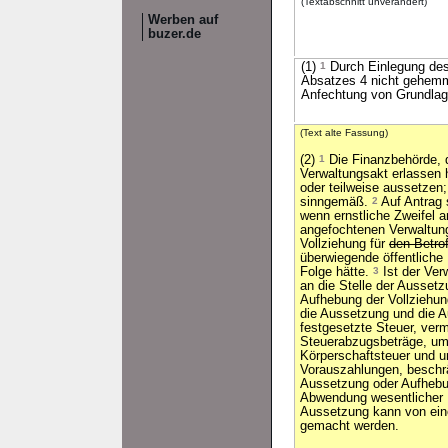
(Textabschnitt unverändert)
Werben auf
buzer.de
(1)
1
Durch Einlegung des 
Absatzes 4 nicht gehemm
Anfechtung von Grundlag
(Text alte Fassung)
(2)
1
Die Finanzbehörde, 
Verwaltungsakt erlassen 
oder teilweise aussetzen;
sinngemäß.
2
Auf Antrag 
wenn ernstliche Zweifel 
angefochtenen Verwaltun
Vollziehung für
den Betro
überwiegende öffentliche
Folge hätte.
3
Ist der Verw
an die Stelle der Aussetz
Aufhebung der Vollziehu
die Aussetzung und die A
festgesetzte Steuer, ver
Steuerabzugsbeträge, um
Körperschaftsteuer und u
Vorauszahlungen, beschrän
Aussetzung oder Aufhebun
Abwendung wesentlicher N
Aussetzung kann von eine
gemacht werden.