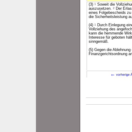
(3)
1
Soweit die Vollziehu
auszusetzen.
2
Der Erlas
eines Folgebescheids zu 
die Sicherheitsleistung 
(4)
1
Durch Einlegung ein
Vollziehung des angefoc
kann die hemmende Wirku
Interesse für geboten häl
sinngemäß.
(5) Gegen die Ablehnung 
Finanzgerichtsordnung a
←
vorherige Ä