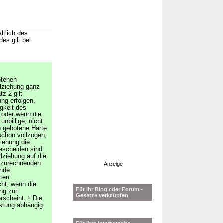
ltlich des
es gilt bei
htenen
llziehung ganz
z 2 gilt
ung erfolgen,
gkeit des
 oder wenn die
 unbillige, nicht
n gebotene Härte
schon vollzogen,
ziehung die
escheiden sind
lziehung auf die
anzurechnenden
Anzeige
ende
zten
cht, wenn die
Für Ihr Blog oder Forum -
ng zur
Gesetze verknüpfen
erscheint.
5
Die
istung abhängig