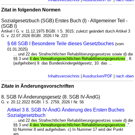
Zitat in folgenden Normen
Sozialgesetzbuch (SGB) Erstes Buch (I) - Allgemeiner Teil -
(SGB I)
Artikel I G. v. 11.12.1975 BGBl. I S. 3015; zuletzt geändert durch Artikel 3
G. v. 22.07.2026 BGBl. 2026 I Nr. 223
§ 68 SGB I Besondere Teile dieses Gesetzbuches
(vom
01.01.2025)
... und 22 des Strafrechtlichen Rehabilitierungsgesetzes sowie d) die
§§ 3 und
4 des Verwaltungsrechtlichen Rehabilitierungsgesetzes
, 8.
(aufgehoben) 9. das Bundeskindergeldgesetz, 10. das ...
Inhaltsverzeichnis
|
Ausdrucken/PDF
|
nach oben
Zitate in Änderungsvorschriften
8. SGB IV-Änderungsgesetz (8. SGB IV-ÄndG)
G. v. 20.12.2022 BGBl. I S. 2759, 2026 I Nr. 56
Artikel 3 8. SGB IV-ÄndG Änderung des Ersten Buches
Sozialgesetzbuch
... und 22 des Strafrechtlichen Rehabilitierungsgesetzes sowie d) die
§§ 3 und
4 des Verwaltungsrechtlichen Rehabilitierungsgesetzes
,".
b) Nummer 8 wird aufgehoben. c) In Nummer 17 wird der Punkt
am ...