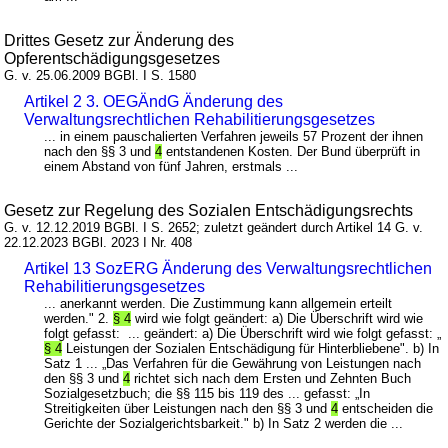
Drittes Gesetz zur Änderung des
Opferentschädigungsgesetzes
G. v. 25.06.2009 BGBl. I S. 1580
Artikel 2 3. OEGÄndG Änderung des
Verwaltungsrechtlichen Rehabilitierungsgesetzes
... in einem pauschalierten Verfahren jeweils 57 Prozent der ihnen
nach den §§ 3 und
4
entstandenen Kosten. Der Bund überprüft in
einem Abstand von fünf Jahren, erstmals ...
Gesetz zur Regelung des Sozialen Entschädigungsrechts
G. v. 12.12.2019 BGBl. I S. 2652; zuletzt geändert durch Artikel 14 G. v.
22.12.2023 BGBl. 2023 I Nr. 408
Artikel 13 SozERG Änderung des Verwaltungsrechtlichen
Rehabilitierungsgesetzes
... anerkannt werden. Die Zustimmung kann allgemein erteilt
werden." 2.
§ 4
wird wie folgt geändert: a) Die Überschrift wird wie
folgt gefasst: ... geändert: a) Die Überschrift wird wie folgt gefasst: „
§ 4
Leistungen der Sozialen Entschädigung für Hinterbliebene". b) In
Satz 1 ... „Das Verfahren für die Gewährung von Leistungen nach
den §§ 3 und
4
richtet sich nach dem Ersten und Zehnten Buch
Sozialgesetzbuch; die §§ 115 bis 119 des ... gefasst: „In
Streitigkeiten über Leistungen nach den §§ 3 und
4
entscheiden die
Gerichte der Sozialgerichtsbarkeit." b) In Satz 2 werden die ...