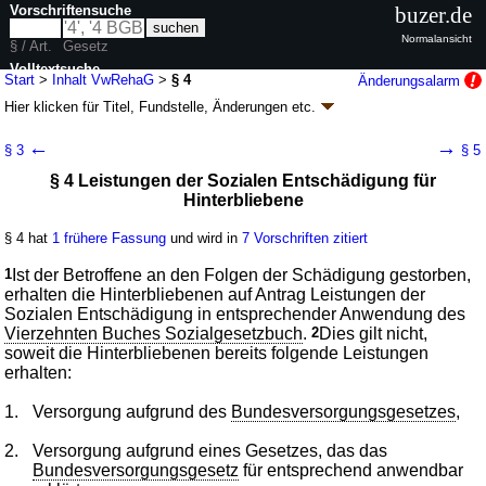
Vorschriftensuche
buzer.de
Normalansicht
§ / Art.
Gesetz
Volltextsuche
Start
>
Inhalt VwRehaG
>
§ 4
Änderungsalarm
Hier klicken für
Titel, Fundstelle, Änderungen
etc.
nur in VwRehaG
§ 4 - Verwaltungsrechtliches
←
→
§ 3
§ 5
Rehabilitierungsgesetz (VwRehaG)
§ 4 Leistungen der Sozialen Entschädigung für
neugefasst durch B. v. 01.07.1997
BGBl. I S. 1620
; zuletzt geändert durch
Hinterbliebene
Artikel 4
G. v. 25.02.2025
BGBl. 2025 I Nr. 63
Geltung ab 01.07.1994; FNA: 254-1
Wiedergutmachung
§ 4 hat
1 frühere Fassung
und wird in
7 Vorschriften zitiert
nationalsozialistischen Unrechts, Bereinigung von DDR-Unrecht
8 weitere Fassungen
|
Drucksachen / Entwurf / Begründung
|
1
Ist der Betroffene an den Folgen der Schädigung gestorben,
wird in 26 Vorschriften zitiert
erhalten die Hinterbliebenen auf Antrag Leistungen der
Sozialen Entschädigung in entsprechender Anwendung des
Vierzehnten Buches Sozialgesetzbuch
.
2
Dies gilt nicht,
soweit die Hinterbliebenen bereits folgende Leistungen
erhalten:
1.
Versorgung aufgrund des
Bundesversorgungsgesetzes
,
2.
Versorgung aufgrund eines Gesetzes, das das
Bundesversorgungsgesetz
für entsprechend anwendbar