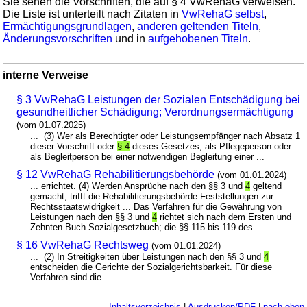
Sie sehen die Vorschriften, die auf § 4 VwRehaG verweisen.
Die Liste ist unterteilt nach Zitaten in
VwRehaG selbst
,
Ermächtigungsgrundlagen
,
anderen geltenden Titeln
,
Änderungsvorschriften
und in
aufgehobenen Titeln
.
interne Verweise
§ 3 VwRehaG Leistungen der Sozialen Entschädigung bei
gesundheitlicher Schädigung; Verordnungsermächtigung
(vom 01.07.2025)
... (3) Wer als Berechtigter oder Leistungsempfänger nach Absatz 1
dieser Vorschrift oder
§ 4
dieses Gesetzes, als Pflegeperson oder
als Begleitperson bei einer notwendigen Begleitung einer ...
§ 12 VwRehaG Rehabilitierungsbehörde
(vom 01.01.2024)
... errichtet. (4) Werden Ansprüche nach den §§ 3 und
4
geltend
gemacht, trifft die Rehabilitierungsbehörde Feststellungen zur
Rechtsstaatswidrigkeit ... Das Verfahren für die Gewährung von
Leistungen nach den §§ 3 und
4
richtet sich nach dem Ersten und
Zehnten Buch Sozialgesetzbuch; die §§ 115 bis 119 des ...
§ 16 VwRehaG Rechtsweg
(vom 01.01.2024)
... (2) In Streitigkeiten über Leistungen nach den §§ 3 und
4
entscheiden die Gerichte der Sozialgerichtsbarkeit. Für diese
Verfahren sind die ...
Inhaltsverzeichnis
|
Ausdrucken/PDF
|
nach oben