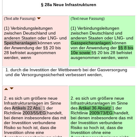
§ 28a Neue Infrastrukturen
(Text alte Fassung)
(Text neue Fassung)
(1) Verbindungsleitungen
(1) Verbindungsleitungen
zwischen Deutschland und
zwischen Deutschland und
anderen Staaten oder LNG- und
anderen Staaten oder LNG- und
Speicheranlagen
können von
Gasspeicheranlagen
können
der Anwendung der §§ 20 bis
von der Anwendung der
§§ 8 bis
28 befristet ausgenommen
10e sowie
§§ 20 bis 28 befristet
werden, wenn
ausgenommen werden, wenn
1. durch die Investition der Wettbewerb bei der Gasversorgung
und die Versorgungssicherheit verbessert werden,
2. es sich um größere neue
2. es sich um größere neue
Infrastrukturanlagen im Sinne
Infrastrukturanlagen im Sinne
des
Artikels 22 Abs.
1 der
des
Artikel 36 Absatz
1 der
Richtlinie
2003/55/EG
handelt,
Richtlinie
2009/73/EG
handelt,
bei denen insbesondere das mit
bei denen insbesondere das mit
der Investition verbundene
der Investition verbundene
Risiko so hoch ist, dass die
Risiko so hoch ist, dass die
Investition ohne eine
Investition ohne eine