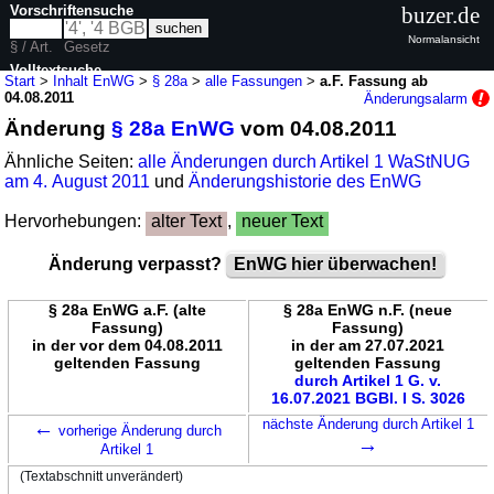
Vorschriftensuche
buzer.de
Normalansicht
§ / Art.
Gesetz
Volltextsuche
Start
>
Inhalt EnWG
>
§ 28a
>
alle Fassungen
>
a.F. Fassung ab
04.08.2011
Änderungsalarm
nur in EnWG
Änderung
§ 28a EnWG
vom 04.08.2011
Ähnliche Seiten:
alle Änderungen durch Artikel 1 WaStNUG
am 4. August 2011
und
Änderungshistorie des EnWG
Hervorhebungen:
alter Text
,
neuer Text
Änderung verpasst?
EnWG hier überwachen!
§ 28a EnWG a.F. (alte
§ 28a EnWG n.F. (neue
Fassung)
Fassung)
in der vor dem 04.08.2011
in der am 27.07.2021
geltenden Fassung
geltenden Fassung
durch Artikel 1 G. v.
16.07.2021 BGBl. I S. 3026
←
nächste Änderung durch Artikel 1
vorherige Änderung durch
→
Artikel 1
(Textabschnitt unverändert)