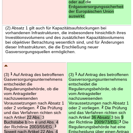
oder auf
die
Erdgasversorgungssicherheit
der Europäischen Union
auswirkt.
(2) Absatz 1 gilt auch für Kapazitätsaufstockungen bei
vorhandenen Infrastrukturen, die insbesondere hinsichtlich ihres
Investitionsvolumens und des zusätzlichen Kapazitätsvolumens
bei objektiver Betrachtung wesentlich sind, und für Änderungen
dieser Infrastrukturen, die die Erschließung neuer
Gasversorgungsquellen ermöglichen.
(3)
1
Auf Antrag des betroffenen
(3)
1
Auf Antrag des betroffenen
Gasversorgungsunternehmens
Gasversorgungsunternehmens
entscheidet die
entscheidet die
Regulierungsbehörde, ob die
Regulierungsbehörde, ob die
vom Antragsteller
vom Antragsteller
nachzuweisenden
nachzuweisenden
Voraussetzungen nach Absatz 1
Voraussetzungen nach Absatz 1
oder 2 vorliegen.
2
Die Prüfung
oder 2 vorliegen.
2
Die Prüfung
und das Verfahren richten sich
und das Verfahren richten sich
nach Artikel
22 Abs.
3
nach Artikel
36 Absatz
3 bis
9
Buchstabe b
bis
e und Abs. 4
der Richtlinie
2009/73/EG.
3
Die
der Richtlinie
2003/55/EG.
3
Regulierungsbehörde hat eine
Soweit nach Artikel 22 Abs. 4
Entscheidung über einen Antrag