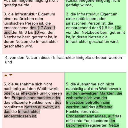
Ausnahmegenehmigung nicht
Ausnahmegenehmigung nicht
getätigt würde,
getätigt würde,
3. die Infrastruktur Eigentum
3. die Infrastruktur Eigentum
einer natürlichen oder
einer natürlichen oder
juristischen Person ist, die
juristischen Person ist, die
entsprechend
des § 7 Abs. 1
entsprechend der §§ 8 bis
10e
und
der §§ 8 bis
10
von den
von den Netzbetreibern getrennt
Netzbetreibern getrennt ist, in
ist, in deren Netzen die
deren Netzen die Infrastruktur
Infrastruktur geschaffen wird,
geschaffen wird,
4. von den Nutzern dieser Infrastruktur Entgelte erhoben werden
und
5. die Ausnahme sich nicht
5. die Ausnahme sich nicht
nachteilig auf den Wettbewerb
nachteilig auf den Wettbewerb
oder
das
effektive
Funktionieren
auf den jeweiligen Märkten, die
des
Erdgasbinnenmarktes oder
wahrscheinlich von der
das effiziente Funktionieren
des
Investition betroffen sein
regulierten
Netzes auswirkt, an
werden, auf
das
effiziente
das
die
Infrastruktur
Funktionieren des
angeschlossen ist.
Erdgasbinnenmarktes, auf
das
effiziente Funktionieren
der
betroffenen
regulierten
Netze