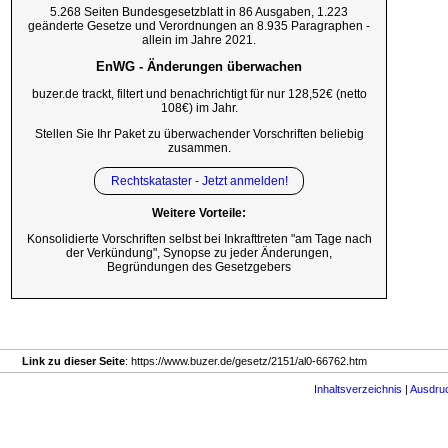
5.268 Seiten Bundesgesetzblatt in 86 Ausgaben, 1.223
geänderte Gesetze und Verordnungen an 8.935 Paragraphen -
allein im Jahre 2021.
EnWG - Änderungen überwachen
buzer.de trackt, filtert und benachrichtigt für nur 128,52€ (netto
108€) im Jahr.
Stellen Sie Ihr Paket zu überwachender Vorschriften beliebig
zusammen.
Rechtskataster - Jetzt anmelden!
Weitere Vorteile:
Konsolidierte Vorschriften selbst bei Inkrafttreten "am Tage nach
der Verkündung", Synopse zu jeder Änderungen,
Begründungen des Gesetzgebers
Link zu dieser Seite
: https://www.buzer.de/gesetz/2151/al0-66762.htm
Inhaltsverzeichnis
|
Ausdru