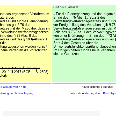
(Text neue Fassung)
und das ergänzende Verfahren im
1
Für die Planergänzung und das ergänze
atz 2 des
Sinne des § 75 Abs. 1a Satz 2 des
etzes und für die Planänderung
Verwaltungsverfahrensgesetzes und für d
rhabens gilt § 76 des
vor Fertigstellung des Vorhabens gilt § 76
setzes mit der Maßgabe, dass im
Verwaltungsverfahrensgesetzes mit der 
s Verwaltungsverfahrensgesetzes
Falle des § 76 Abs. 1 des Verwaltungsve
Sinne des § 73 Abs. 6 des
von einer Erörterung im Sinne des § 73 A
setzes und des § 18
*)
Absatz 1
Verwaltungsverfahrensgesetzes und des 
r die
Satz 4 des Gesetzes über die
rüfung abgesehen werden
kann.
2
Umweltverträglichkeitsprüfung abgesehe
 neue Verfahren die Vorschriften
Im Übrigen gelten für das neue Verfahren 
dieses Gesetzes.
t durchführbare Änderung in
v. 20. Juli 2017 (BGBl. I S. 2808)
iert.
e Fassung von § 43d
(heute geltende Fassung)
derung durch Berichtigung
nächste Änderung durch Berichtig