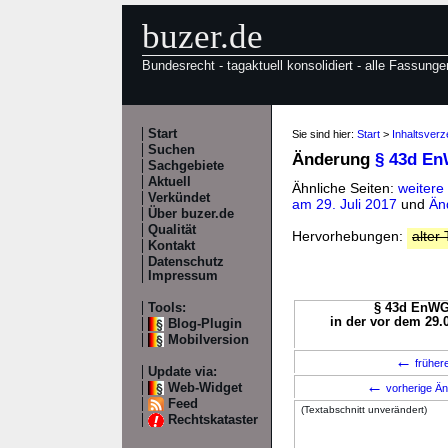
buzer.de
Bundesrecht - tagaktuell konsolidiert - alle Fassunge
Start
Sie sind hier:
Start
>
Inhaltsver
Suchen
Änderung
§ 43d E
Sachgebiete
Aktuell
Ähnliche Seiten:
weiter
Verkündet
am 29. Juli 2017
und
Än
Über buzer.de
Qualität
Hervorhebungen:
alter 
Kontakt
Datenschutz
Impressum
Tools:
§ 43d EnWG 
in der vor dem 29.
Blog-Plugin
Mobilversion
←
früher
Update via:
←
Web-Widget
vorherige Än
Feed
(Textabschnitt unverändert)
Rechtskataster