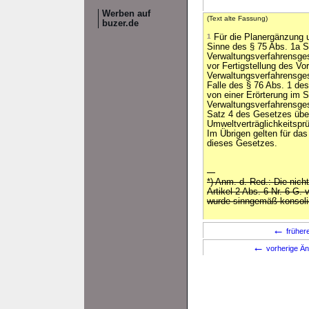
Werben auf
(Text alte Fassung)
buzer.de
1
Für die Planergänzung 
Sinne des § 75 Abs. 1a S
Verwaltungsverfahrensges
vor Fertigstellung des Vo
Verwaltungsverfahrensge
Falle des § 76 Abs. 1 de
von einer Erörterung im 
Verwaltungsverfahrensge
Satz 4 des Gesetzes übe
Umweltverträglichkeitsp
Im Übrigen gelten für das
dieses Gesetzes.
---
*) Anm. d. Red.: Die nich
Artikel 2 Abs. 6 Nr. 6 G. 
wurde sinngemäß konsolid
←
früher
←
vorherige Än