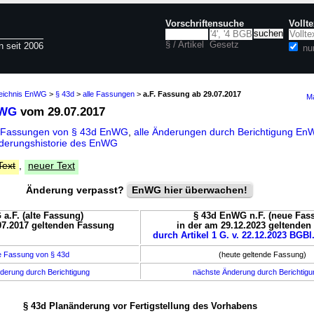
Vorschriftensuche
Vollt
§ / Artikel
Gesetz
n seit 2006
nu
zeichnis EnWG
>
§ 43d
>
alle Fassungen
>
a.F. Fassung ab 29.07.2017
Ma
nWG
vom 29.07.2017
e Fassungen von § 43d EnWG
,
alle Änderungen durch Berichtigung 
derungshistorie des EnWG
Text
,
neuer Text
Änderung verpasst?
EnWG hier überwachen!
a.F. (alte Fassung)
§ 43d EnWG n.F. (neue Fas
07.2017 geltenden Fassung
in der am 29.12.2023 geltende
durch Artikel 1 G. v. 22.12.2023 BGBl.
e Fassung von § 43d
(heute geltende Fassung)
derung durch Berichtigung
nächste Änderung durch Berichtig
§ 43d Planänderung vor Fertigstellung des Vorhabens