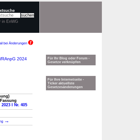
extsuche
r in EnWG
il bei Änderungen
EnWRAnpG 2024
Für Ihr Blog oder Forum -
Gesetze verknüpfen
Für Ihre Internetseite -
Ticker aktuellste
Gesetzesänderungen
sung)
n Fassung
 2023 I Nr. 405
→
ung