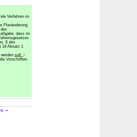
nde Verfahren im
ie Planänderung
 des
Maßgabe, dass im
rfahrensgesetzes
bs. 6 des
§ 18 Absatz 1
n werden
soll.
2
die Vorschriften
→
ung