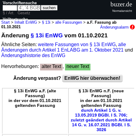
Vorschriftensuche
buzer.de
Normalansicht
§ / Art.
Gesetz
Volltextsuche
Start
>
Inhalt EnWG
>
§ 13i
>
alle Fassungen
>
a.F. Fassung ab
01.10.2021
Änderungsalarm
nur in EnWG
Änderung
§ 13i EnWG
vom 01.10.2021
Ähnliche Seiten:
weitere Fassungen von § 13i EnWG
,
alle
Änderungen durch Artikel 1 EnLABG am 1. Oktober 2021
und
Änderungshistorie des EnWG
Hervorhebungen:
alter Text
,
neuer Text
Änderung verpasst?
EnWG hier überwachen!
§ 13i EnWG a.F. (alte
§ 13i EnWG n.F. (neue
Fassung)
Fassung)
in der vor dem 01.10.2021
in der am 01.10.2021
geltenden Fassung
geltenden Fassung
durch Artikel 1 G. v.
13.05.2019 BGBl. I S. 706;
zuletzt geändert durch Artikel
14 G. v. 16.07.2021 BGBl. I S.
3026