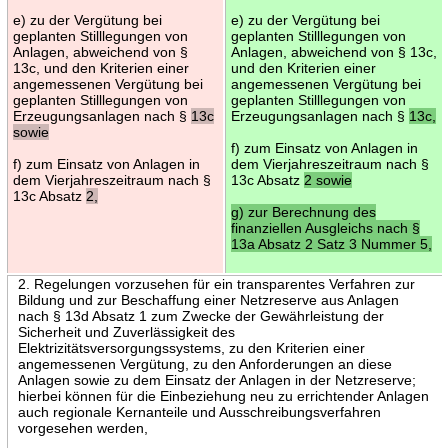
e) zu der Vergütung bei
e) zu der Vergütung bei
geplanten Stilllegungen von
geplanten Stilllegungen von
Anlagen, abweichend von §
Anlagen, abweichend von § 13c,
13c, und den Kriterien einer
und den Kriterien einer
angemessenen Vergütung bei
angemessenen Vergütung bei
geplanten Stilllegungen von
geplanten Stilllegungen von
Erzeugungsanlagen nach §
13c
Erzeugungsanlagen nach §
13c,
sowie
f) zum Einsatz von Anlagen in
f) zum Einsatz von Anlagen in
dem Vierjahreszeitraum nach §
dem Vierjahreszeitraum nach §
13c Absatz
2 sowie
13c Absatz
2,
g) zur Berechnung des
finanziellen Ausgleichs nach §
13a Absatz 2 Satz 3 Nummer 5,
2. Regelungen vorzusehen für ein transparentes Verfahren zur
Bildung und zur Beschaffung einer Netzreserve aus Anlagen
nach § 13d Absatz 1 zum Zwecke der Gewährleistung der
Sicherheit und Zuverlässigkeit des
Elektrizitätsversorgungssystems, zu den Kriterien einer
angemessenen Vergütung, zu den Anforderungen an diese
Anlagen sowie zu dem Einsatz der Anlagen in der Netzreserve;
hierbei können für die Einbeziehung neu zu errichtender Anlagen
auch regionale Kernanteile und Ausschreibungsverfahren
vorgesehen werden,