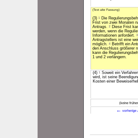
(Text alte Fassung)
(3)
1
Die Regulierungsbehö
Frist von zwei Monaten n
Antrags.
2
Diese Frist ka
werden, wenn die Regulie
Informationen anfordert.
3
Antragstellers ist eine we
möglich.
4
Betrifft ein An
den Anschluss größerer 
kann die Regulierungsbeh
1 und 2 verlängern.
(4)
1
Soweit ein Verfahren
wird, ist seine Beendigung
Kosten einer Beweiserheb
(keine früh
←
vorherige 