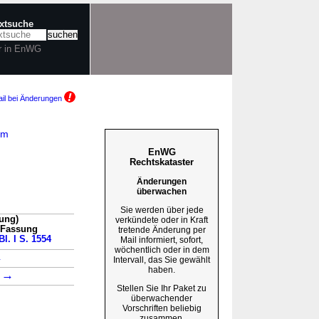
extsuche
r in EnWG
il bei Änderungen
am
EnWG
Rechtskataster
Änderungen
überwachen
Sie werden über jede
ung)
verkündete oder in Kraft
n Fassung
tretende Änderung per
Bl. I S. 1554
Mail informiert, sofort,
wöchentlich oder in dem
→
Intervall, das Sie gewählt
haben.
→
1
Stellen Sie Ihr Paket zu
überwachender
Vorschriften beliebig
zusammen.