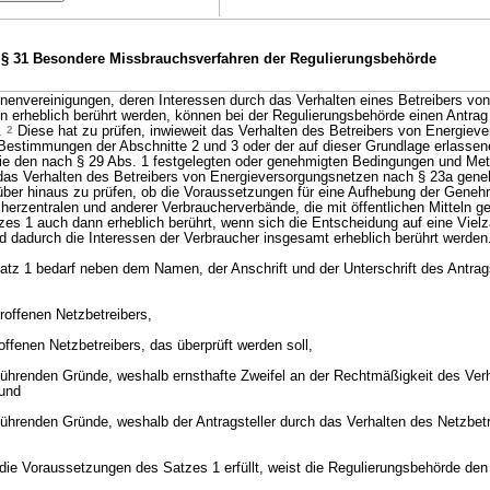
§ 31 Besondere Missbrauchsverfahren der Regulierungsbehörde
envereinigungen, deren Interessen durch das Verhalten eines Betreibers von
 erheblich berührt werden, können bei der Regulierungsbehörde einen Antrag
n.
2
Diese hat zu prüfen, inwieweit das Verhalten des Betreibers von Energiev
Bestimmungen der Abschnitte 2 und 3 oder der auf dieser Grundlage erlassen
e den nach § 29 Abs. 1 festgelegten oder genehmigten Bedingungen und Me
as Verhalten des Betreibers von Energieversorgungsnetzen nach § 23a genehm
ber hinaus zu prüfen, ob die Voraussetzungen für eine Aufhebung der Geneh
herzentralen und anderer Verbraucherverbände, die mit öffentlichen Mitteln ge
es 1 auch dann erheblich berührt, wenn sich die Entscheidung auf eine Vielz
d dadurch die Interessen der Verbraucher insgesamt erheblich berührt werden
tz 1 bedarf neben dem Namen, der Anschrift und der Unterschrift des Antrags
roffenen Netzbetreibers,
offenen Netzbetreibers, das überprüft werden soll,
führenden Gründe, weshalb ernsthafte Zweifel an der Rechtmäßigkeit des Ver
 und
führenden Gründe, weshalb der Antragsteller durch das Verhalten des Netzbetr
 die Voraussetzungen des Satzes 1 erfüllt, weist die Regulierungsbehörde den