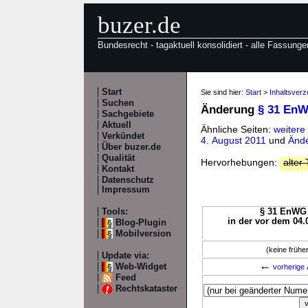
buzer.de
Bundesrecht - tagaktuell konsolidiert - alle Fassunge
Start
Sie sind hier:
Start
>
Inhaltsver
Suchen
Änderung
§ 31 En
Sachgebiete
Aktuell
Ähnliche Seiten:
weiter
Verkündet
4. August 2011
und
Ände
Über buzer.de
Qualität
Hervorhebungen:
alter 
Kontakt
Datenschutz
Impressum
Tools:
§ 31 EnWG 
in der vor dem 04.
Blog-Plugin
Mobilversion
(keine früh
Update via:
←
Web-Widget
vorherige 
Feed
Rechtskataster