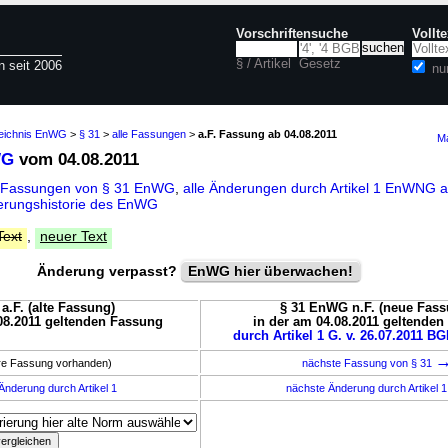
Vorschriftensuche
Vollt
§ / Artikel
Gesetz
n seit 2006
nu
zeichnis EnWG
>
§ 31
>
alle Fassungen
>
a.F. Fassung ab 04.08.2011
Ma
WG
vom 04.08.2011
e Fassungen von § 31 EnWG
,
alle Änderungen durch Artikel 1 EnWNG 
rungshistorie des EnWG
Text
,
neuer Text
Änderung verpasst?
EnWG hier überwachen!
a.F. (alte Fassung)
§ 31 EnWG n.F. (neue Fass
08.2011 geltenden Fassung
in der am 04.08.2011 geltende
durch Artikel 1 G. v. 26.07.2011 BG
ere Fassung vorhanden)
nächste Fassung von § 31
Änderung durch Artikel 1
nächste Änderung durch Artikel 