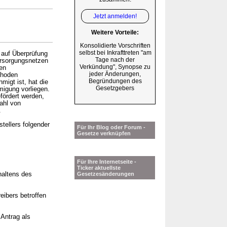
Jetzt anmelden!
Weitere Vorteile:
Konsolidierte Vorschriften
selbst bei Inkrafttreten "am
 auf Überprüfung
Tage nach der
ersorgungsnetzen
Verkündung", Synopse zu
en
jeder Änderungen,
thoden
Begründungen des
igt ist, hat die
Gesetzgebers
migung vorliegen.
fördert werden,
ahl von
.
tellers folgender
Für Ihr Blog oder Forum -
Gesetze verknüpfen
Für Ihre Internetseite -
Ticker aktuellste
haltens des
Gesetzesänderungen
eibers betroffen
 Antrag als