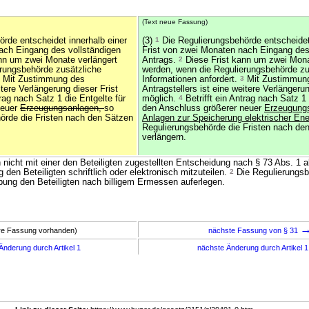
(Text neue Fassung)
rde entscheidet innerhalb einer
(3)
1
Die Regulierungsbehörde entscheidet 
ach Eingang des vollständigen
Frist von zwei Monaten nach Eingang des
nn um zwei Monate verlängert
Antrags.
2
Diese Frist kann um zwei Mona
rungsbehörde zusätzliche
werden, wenn die Regulierungsbehörde zu
Mit Zustimmung des
Informationen anfordert.
3
Mit Zustimmun
itere Verlängerung dieser Frist
Antragstellers ist eine weitere Verlängerun
trag nach Satz 1 die Entgelte für
möglich.
4
Betrifft ein Antrag nach Satz 1 
neuer
Erzeugungsanlagen,
so
den Anschluss größerer neuer
Erzeugungs
örde die Fristen nach den Sätzen
Anlagen zur Speicherung elektrischer Ene
Regulierungsbehörde die Fristen nach de
verlängern.
 nicht mit einer den Beteiligten zugestellten Entscheidung nach § 73 Abs. 1
 den Beteiligten schriftlich oder elektronisch mitzuteilen.
2
Die Regulierungsb
ung den Beteiligten nach billigem Ermessen auferlegen.
ere Fassung vorhanden)
nächste Fassung von § 31
Änderung durch Artikel 1
nächste Änderung durch Artikel 