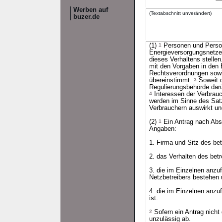
Werben auf
(Textabschnitt unverändert)
buzer.de
(1)
1
Personen und Person
Energieversorgungsnetzen
dieses Verhaltens stelle
mit den Vorgaben in den 
Rechtsverordnungen sowi
übereinstimmt.
3
Soweit d
Regulierungsbehörde darü
4
Interessen der Verbrauc
werden im Sinne des Satz
Verbrauchern auswirkt un
(2)
1
Ein Antrag nach Absa
Angaben:
1. Firma und Sitz des bet
2. das Verhalten des betr
3. die im Einzelnen anzu
Netzbetreibers bestehen
4. die im Einzelnen anzu
ist.
2
Sofern ein Antrag nicht
unzulässig ab.