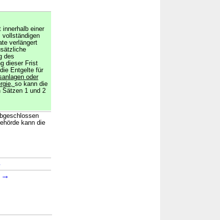
innerhalb einer
 vollständigen
te verlängert
sätzliche
g des
g dieser Frist
die Entgelte für
anlagen oder
rgie,
so kann die
n Sätzen 1 und 2
 abgeschlossen
ehörde kann die
→
→
1