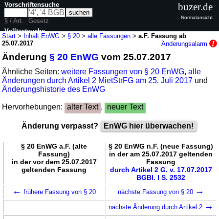
Vorschriftensuche
buzer.de
Normalansicht
§ / Art.
Gesetz
Volltextsuche
Start
>
Inhalt EnWG
>
§ 20
>
alle Fassungen
>
a.F. Fassung ab
25.07.2017
Änderungsalarm
nur in EnWG
Änderung
§ 20 EnWG
vom 25.07.2017
Ähnliche Seiten:
weitere Fassungen von § 20 EnWG
,
alle
Änderungen durch Artikel 2 MietStrFG am 25. Juli 2017
und
Änderungshistorie des EnWG
Hervorhebungen:
alter Text
,
neuer Text
Änderung verpasst?
EnWG hier überwachen!
§ 20 EnWG a.F. (alte
§ 20 EnWG n.F. (neue Fassung)
Fassung)
in der am 25.07.2017 geltenden
in der vor dem 25.07.2017
Fassung
geltenden Fassung
durch Artikel 2 G. v. 17.07.2017
BGBl. I S. 2532
←
→
frühere Fassung von § 20
nächste Fassung von § 20
→
nächste Änderung durch Artikel 2