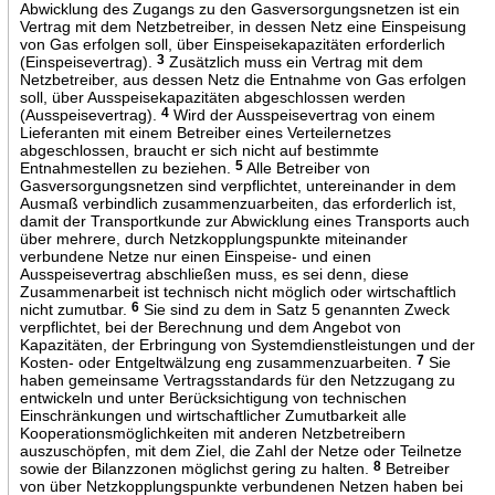
Abwicklung des Zugangs zu den Gasversorgungsnetzen ist ein
Vertrag mit dem Netzbetreiber, in dessen Netz eine Einspeisung
von Gas erfolgen soll, über Einspeisekapazitäten erforderlich
(Einspeisevertrag).
3
Zusätzlich muss ein Vertrag mit dem
Netzbetreiber, aus dessen Netz die Entnahme von Gas erfolgen
soll, über Ausspeisekapazitäten abgeschlossen werden
(Ausspeisevertrag).
4
Wird der Ausspeisevertrag von einem
Lieferanten mit einem Betreiber eines Verteilernetzes
abgeschlossen, braucht er sich nicht auf bestimmte
Entnahmestellen zu beziehen.
5
Alle Betreiber von
Gasversorgungsnetzen sind verpflichtet, untereinander in dem
Ausmaß verbindlich zusammenzuarbeiten, das erforderlich ist,
damit der Transportkunde zur Abwicklung eines Transports auch
über mehrere, durch Netzkopplungspunkte miteinander
verbundene Netze nur einen Einspeise- und einen
Ausspeisevertrag abschließen muss, es sei denn, diese
Zusammenarbeit ist technisch nicht möglich oder wirtschaftlich
nicht zumutbar.
6
Sie sind zu dem in Satz 5 genannten Zweck
verpflichtet, bei der Berechnung und dem Angebot von
Kapazitäten, der Erbringung von Systemdienstleistungen und der
Kosten- oder Entgeltwälzung eng zusammenzuarbeiten.
7
Sie
haben gemeinsame Vertragsstandards für den Netzzugang zu
entwickeln und unter Berücksichtigung von technischen
Einschränkungen und wirtschaftlicher Zumutbarkeit alle
Kooperationsmöglichkeiten mit anderen Netzbetreibern
auszuschöpfen, mit dem Ziel, die Zahl der Netze oder Teilnetze
sowie der Bilanzzonen möglichst gering zu halten.
8
Betreiber
von über Netzkopplungspunkte verbundenen Netzen haben bei