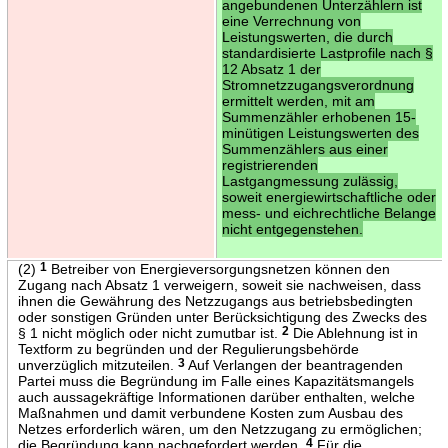
angebundenen Unterzählern ist
eine Verrechnung von
Leistungswerten, die durch
standardisierte Lastprofile nach §
12 Absatz 1 der
Stromnetzzugangsverordnung
ermittelt werden, mit am
Summenzähler erhobenen 15-
minütigen Leistungswerten des
Summenzählers aus einer
registrierenden
Lastgangmessung zulässig,
soweit energiewirtschaftliche oder
mess- und eichrechtliche Belange
nicht entgegenstehen.
(2)
1
Betreiber von Energieversorgungsnetzen können den
Zugang nach Absatz 1 verweigern, soweit sie nachweisen, dass
ihnen die Gewährung des Netzzugangs aus betriebsbedingten
oder sonstigen Gründen unter Berücksichtigung des Zwecks des
§ 1 nicht möglich oder nicht zumutbar ist.
2
Die Ablehnung ist in
Textform zu begründen und der Regulierungsbehörde
unverzüglich mitzuteilen.
3
Auf Verlangen der beantragenden
Partei muss die Begründung im Falle eines Kapazitätsmangels
auch aussagekräftige Informationen darüber enthalten, welche
Maßnahmen und damit verbundene Kosten zum Ausbau des
Netzes erforderlich wären, um den Netzzugang zu ermöglichen;
die Begründung kann nachgefordert werden.
4
Für die