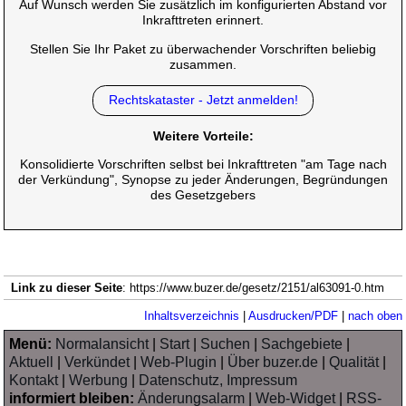
Auf Wunsch werden Sie zusätzlich im konfigurierten Abstand vor
Inkrafttreten erinnert.
Stellen Sie Ihr Paket zu überwachender Vorschriften beliebig
zusammen.
Rechtskataster - Jetzt anmelden!
Weitere Vorteile:
Konsolidierte Vorschriften selbst bei Inkrafttreten "am Tage nach
der Verkündung", Synopse zu jeder Änderungen, Begründungen
des Gesetzgebers
Link zu dieser Seite
: https://www.buzer.de/gesetz/2151/al63091-0.htm
Inhaltsverzeichnis
|
Ausdrucken/PDF
|
nach oben
Menü:
Normalansicht
|
Start
|
Suchen
|
Sachgebiete
|
Aktuell
|
Verkündet
|
Web-Plugin
|
Über buzer.de
|
Qualität
|
Kontakt
|
Werbung
|
Datenschutz, Impressum
informiert bleiben:
Änderungsalarm
|
Web-Widget
|
RSS-