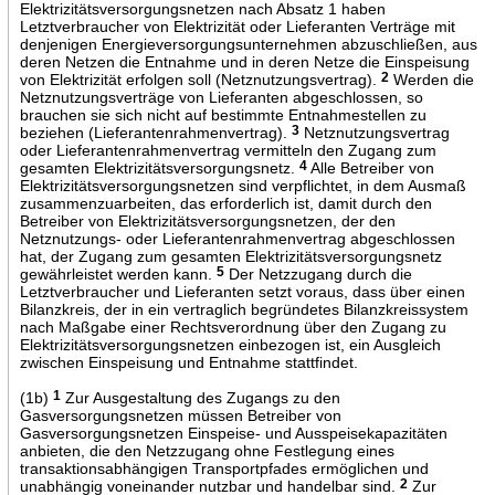
Elektrizitätsversorgungsnetzen nach Absatz 1 haben
Letztverbraucher von Elektrizität oder Lieferanten Verträge mit
denjenigen Energieversorgungsunternehmen abzuschließen, aus
deren Netzen die Entnahme und in deren Netze die Einspeisung
von Elektrizität erfolgen soll (Netznutzungsvertrag).
2
Werden die
Netznutzungsverträge von Lieferanten abgeschlossen, so
brauchen sie sich nicht auf bestimmte Entnahmestellen zu
beziehen (Lieferantenrahmenvertrag).
3
Netznutzungsvertrag
oder Lieferantenrahmenvertrag vermitteln den Zugang zum
gesamten Elektrizitätsversorgungsnetz.
4
Alle Betreiber von
Elektrizitätsversorgungsnetzen sind verpflichtet, in dem Ausmaß
zusammenzuarbeiten, das erforderlich ist, damit durch den
Betreiber von Elektrizitätsversorgungsnetzen, der den
Netznutzungs- oder Lieferantenrahmenvertrag abgeschlossen
hat, der Zugang zum gesamten Elektrizitätsversorgungsnetz
gewährleistet werden kann.
5
Der Netzzugang durch die
Letztverbraucher und Lieferanten setzt voraus, dass über einen
Bilanzkreis, der in ein vertraglich begründetes Bilanzkreissystem
nach Maßgabe einer Rechtsverordnung über den Zugang zu
Elektrizitätsversorgungsnetzen einbezogen ist, ein Ausgleich
zwischen Einspeisung und Entnahme stattfindet.
(1b)
1
Zur Ausgestaltung des Zugangs zu den
Gasversorgungsnetzen müssen Betreiber von
Gasversorgungsnetzen Einspeise- und Ausspeisekapazitäten
anbieten, die den Netzzugang ohne Festlegung eines
transaktionsabhängigen Transportpfades ermöglichen und
unabhängig voneinander nutzbar und handelbar sind.
2
Zur