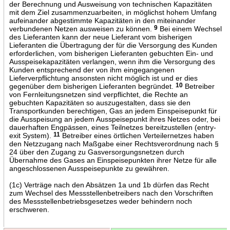
der Berechnung und Ausweisung von technischen Kapazitäten
mit dem Ziel zusammenzuarbeiten, in möglichst hohem Umfang
aufeinander abgestimmte Kapazitäten in den miteinander
verbundenen Netzen ausweisen zu können.
9
Bei einem Wechsel
des Lieferanten kann der neue Lieferant vom bisherigen
Lieferanten die Übertragung der für die Versorgung des Kunden
erforderlichen, vom bisherigen Lieferanten gebuchten Ein- und
Ausspeisekapazitäten verlangen, wenn ihm die Versorgung des
Kunden entsprechend der von ihm eingegangenen
Lieferverpflichtung ansonsten nicht möglich ist und er dies
gegenüber dem bisherigen Lieferanten begründet.
10
Betreiber
von Fernleitungsnetzen sind verpflichtet, die Rechte an
gebuchten Kapazitäten so auszugestalten, dass sie den
Transportkunden berechtigen, Gas an jedem Einspeisepunkt für
die Ausspeisung an jedem Ausspeisepunkt ihres Netzes oder, bei
dauerhaften Engpässen, eines Teilnetzes bereitzustellen (entry-
exit System).
11
Betreiber eines örtlichen Verteilernetzes haben
den Netzzugang nach Maßgabe einer Rechtsverordnung nach §
24 über den Zugang zu Gasversorgungsnetzen durch
Übernahme des Gases an Einspeisepunkten ihrer Netze für alle
angeschlossenen Ausspeisepunkte zu gewähren.
(1c) Verträge nach den Absätzen 1a und 1b dürfen das Recht
zum Wechsel des Messstellenbetreibers nach den Vorschriften
des Messstellenbetriebsgesetzes weder behindern noch
erschweren.