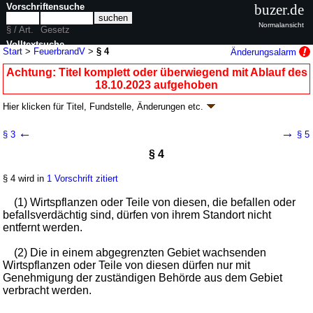
Vorschriftensuche
buzer.de
Normalansicht
§ / Art.
Gesetz
Volltextsuche
Start
>
FeuerbrandV
>
§ 4
Änderungsalarm
nur in FeuerbrandV
Achtung: Titel komplett oder überwiegend mit Ablauf des
18.10.2023 aufgehoben
Hier klicken für
Titel, Fundstelle, Änderungen
etc.
§ 4 - Feuerbrandverordnung
←
→
§ 3
§ 5
(FeuerbrandV
k.a.Abk.
)
§ 4
V. v. 20.12.1985
BGBl. I S. 2551
; aufgehoben durch
Artikel 5
V. v.
13.10.2023
BGBl. 2023 I Nr. 277
§ 4 wird in
1 Vorschrift zitiert
Geltung ab 01.01.1986; FNA: 7823-3-2-13
Schädlingsbekämpfung und
Pflanzenschutz
(1) Wirtspflanzen oder Teile von diesen, die befallen oder
3 weitere Fassungen
|
Drucksachen / Entwurf / Begründung
|
befallsverdächtig sind, dürfen von ihrem Standort nicht
wird in 3 Vorschriften zitiert
entfernt werden.
(2) Die in einem abgegrenzten Gebiet wachsenden
Wirtspflanzen oder Teile von diesen dürfen nur mit
Genehmigung der zuständigen Behörde aus dem Gebiet
verbracht werden.