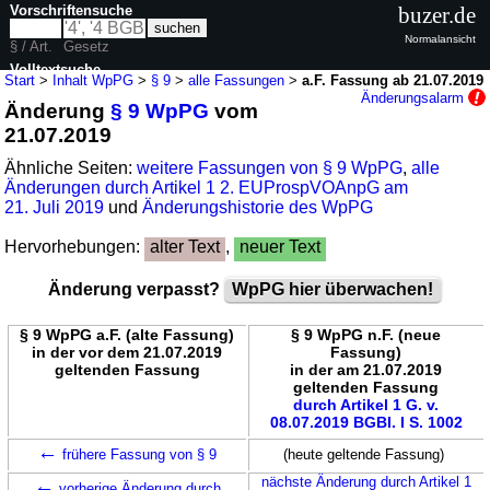
Vorschriftensuche
buzer.de
Normalansicht
§ / Art.
Gesetz
Volltextsuche
Start
>
Inhalt WpPG
>
§ 9
>
alle Fassungen
>
a.F. Fassung ab 21.07.2019
Änderungsalarm
Änderung
§ 9 WpPG
vom
nur in WpPG
21.07.2019
Ähnliche Seiten:
weitere Fassungen von § 9 WpPG
,
alle
Änderungen durch Artikel 1 2. EUProspVOAnpG am
21. Juli 2019
und
Änderungshistorie des WpPG
Hervorhebungen:
alter Text
,
neuer Text
Änderung verpasst?
WpPG hier überwachen!
§ 9 WpPG a.F. (alte Fassung)
§ 9 WpPG n.F. (neue
in der vor dem 21.07.2019
Fassung)
geltenden Fassung
in der am 21.07.2019
geltenden Fassung
durch Artikel 1 G. v.
08.07.2019 BGBl. I S. 1002
←
frühere Fassung von § 9
(heute geltende Fassung)
←
nächste Änderung durch Artikel 1
vorherige Änderung durch