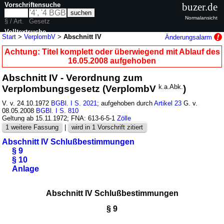
Vorschriftensuche
buzer.de
Normalansicht
§ / Art.
Gesetz
Volltextsuche
Start
>
VerplombV
>
Abschnitt IV
Änderungsalarm
nur in VerplombV
Achtung: Titel komplett oder überwiegend mit Ablauf des
16.05.2008 aufgehoben
Abschnitt IV - Verordnung zum
Verplombungsgesetz (VerplombV
k.a.Abk.
)
V. v. 24.10.1972
BGBl. I S. 2021
; aufgehoben durch
Artikel 23
G. v.
08.05.2008
BGBl. I S. 810
Geltung ab 15.11.1972; FNA: 613-6-5-1
Zölle
1 weitere Fassung
|
wird in 1 Vorschrift zitiert
Abschnitt IV Schlußbestimmungen
§ 9
§ 10
Anlage
Abschnitt IV Schlußbestimmungen
§ 9