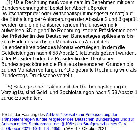
(4)
1
Die Rechnung muß von einem im Benehmen mit dem
Bundesrechnungshof bestellten Abschlußprüfer
(Wirtschaftsprüfer oder Wirtschaftsprüfungsgesellschaft) auf
die Einhaltung der Anforderungen der Absätze 2 und 3 geprüft
werden und einen entsprechenden Prüfungsvermerk
aufweisen.
2
Die geprüfte Rechnung ist dem Präsidenten oder
der Präsidentin des Deutschen Bundestages spätestens bis
zum Ende des sechsten Monats nach Ablauf des
Kalenderjahres oder des Monats vorzulegen, in dem die
Geldleistungen nach
§ 58 Absatz 1
letztmals gezahlt wurden.
3
Der Präsident oder die Präsidentin des Deutschen
Bundestages können die Frist aus besonderen Gründen bis
zu drei Monaten verlängern.
4
Die geprüfte Rechnung wird als
Bundestags-Drucksache verteilt.
(5) Solange eine Fraktion mit der Rechnungslegung in
Verzug ist, sind Geld- und Sachleistungen nach
§ 58 Absatz 1
zurückzubehalten.
Text in der Fassung des
Artikels 1 Gesetz zur Verbesserung der
Transparenzregeln für die Mitglieder des Deutschen Bundestages und zur
Anhebung des Strafrahmens des § 108e des Strafgesetzbuches G. v.
8. Oktober 2021 BGBl. I S. 4650
m.W.v. 19. Oktober 2021