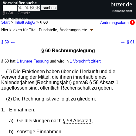
Vorschriftensuche
buzer.de
Normalansicht
§ / Art.
Gesetz
Volltextsuche
Start
>
Inhalt AbgG
>
§ 60
Änderungsalarm
Hier klicken für
Titel, Fundstelle, Änderungen
etc.
nur in AbgG
§ 60 - Abgeordnetengesetz (AbgG)
←
→
§ 59
§ 61
neugefasst durch B. v. 21.02.1996
BGBl. I S. 326
; zuletzt geändert durch
§ 60 Rechnungslegung
Artikel 2
G. v. 16.07.2026
BGBl. 2026 I Nr. 211
Geltung ab 01.01.1977; FNA: 1101-8
Bundestag
§ 60 hat
1 frühere Fassung
und wird in
1 Vorschrift zitiert
18 weitere Fassungen
|
wird in 90 Vorschriften zitiert
Zwölfter Abschnitt Fraktionen
(1) Die Fraktionen haben über die Herkunft und die
Verwendung der Mittel, die ihnen innerhalb eines
Kalenderjahres (Rechnungsjahr) gemäß
§ 58 Absatz 1
zugeflossen sind, öffentlich Rechenschaft zu geben.
(2) Die Rechnung ist wie folgt zu gliedern:
1.
Einnahmen:
a)
Geldleistungen nach
§ 58 Absatz 1
,
b)
sonstige Einnahmen;