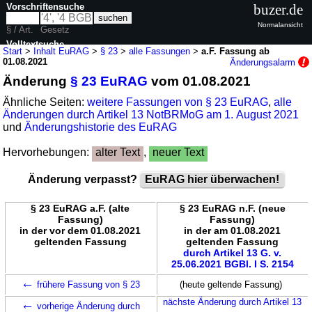
Vorschriftensuche
buzer.de
Normalansicht
§ / Art.
Gesetz
Volltextsuche
Start
>
Inhalt EuRAG
>
§ 23
>
alle Fassungen
>
a.F. Fassung ab
01.08.2021
Änderungsalarm
nur in EuRAG
Änderung
§ 23 EuRAG
vom 01.08.2021
Ähnliche Seiten:
weitere Fassungen von § 23 EuRAG
,
alle
Änderungen durch Artikel 13 NotBRMoG am 1. August 2021
und
Änderungshistorie des EuRAG
Hervorhebungen:
alter Text
,
neuer Text
Änderung verpasst?
EuRAG hier überwachen!
§ 23 EuRAG a.F. (alte
§ 23 EuRAG n.F. (neue
Fassung)
Fassung)
in der vor dem 01.08.2021
in der am 01.08.2021
geltenden Fassung
geltenden Fassung
durch Artikel 13 G. v.
25.06.2021 BGBl. I S. 2154
←
frühere Fassung von § 23
(heute geltende Fassung)
←
nächste Änderung durch Artikel 13
vorherige Änderung durch