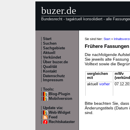
buzer.de
Bundesrecht - tagaktuell konsolidiert - alle Fassunge
Start
Sie sind hier:
Start
>
Inhaltsver
Suchen
Frühere Fassungen
Sachgebiete
Aktuell
Die nachfolgende Aufstel
Verkündet
Sie jeweils alte Fassun
Über buzer.de
Volltext sowie die Begr
Qualität
Kontakt
vergleichen
mWv
Datenschutz
mit
(verkünd
Impressum
aktuell
vorher
07.12.20
Tools:
Blog-Plugin
Mobilversion
Bitte beachten Sie, da
Änderungstitels (Datum i
Update via:
sind.
Web-Widget
Feed
Rechtskataster