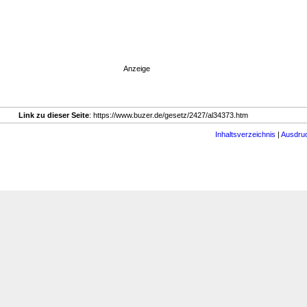
Anzeige
Link zu dieser Seite
: https://www.buzer.de/gesetz/2427/al34373.htm
Inhaltsverzeichnis
|
Ausdru