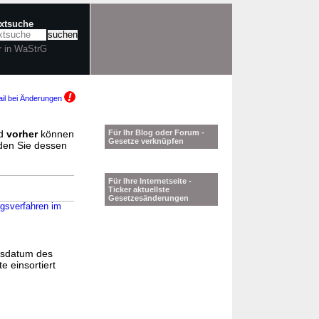
extsuche
r in WaStrG
il bei Änderungen
d
vorher
können
Für Ihr Blog oder Forum -
Gesetze verknüpfen
nden Sie dessen
Für Ihre Internetseite -
Ticker aktuellste
Gesetzesänderungen
gsverfahren im
gsdatum des
e einsortiert