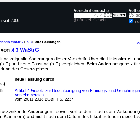
Vorschriftensuche
Vollt
§ / Artikel
Gesetz
n seit 2006
nu
zeichnis WaStrG
>
§ 3
>
alte Fassungen
Ma
 von
§ 3 WaStrG
lung zeigt alle Änderungen dieser Vorschrift. Über die Links
aktuell
un
g (a.F.) und neue Fassung (n.F.) vergleichen. Beim Änderungsgesetz fi
ündung des Gesetzgebers.
neue Fassung durch
et)
18
Artikel 4 Gesetz zur Beschleunigung von Planungs- und Genehmigun
Verkehrsbereich
vom 29.11.2018 BGBl. I S. 2237
ss rückwirkende Änderungen - soweit vorhanden - nach dem Verkündun
n Klammern) und nicht nach dem Datum des Inkrafttretens in diese List