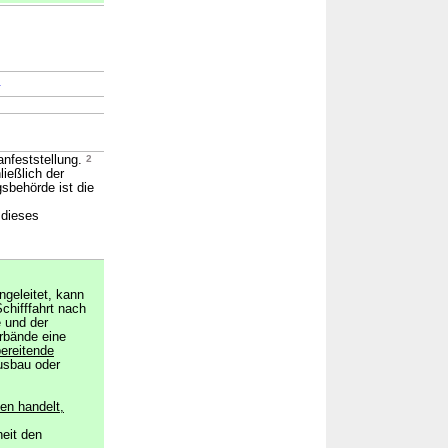
→
anfeststellung.
2
ießlich der
sbehörde ist die
 dieses
ngeleitet, kann
chifffahrt nach
 und der
rbände eine
ereitende
sbau oder
en handelt,
eit den