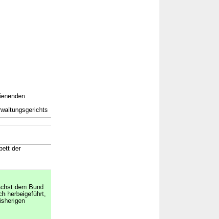
dienenden
waltungsgerichts
ett der
ächst dem Bund
ch herbeigeführt,
bisherigen