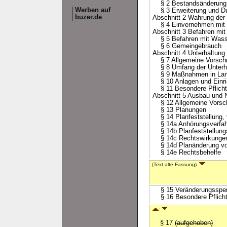
§ 2 Bestandsänderung
Werben auf
§ 3 Erweiterung und Du
buzer.de
Abschnitt 2 Wahrung der 
§ 4 Einvernehmen mit 
Abschnitt 3 Befahren mi
§ 5 Befahren mit Wass
§ 6 Gemeingebrauch
Abschnitt 4 Unterhaltung
§ 7 Allgemeine Vorschri
§ 8 Umfang der Unterh
§ 9 Maßnahmen in Land
§ 10 Anlagen und Einric
§ 11 Besondere Pflichte
Abschnitt 5 Ausbau und
§ 12 Allgemeine Vorsch
§ 13 Planungen
§ 14 Planfeststellung, 
§ 14a Anhörungsverfah
§ 14b Planfeststellung
§ 14c Rechtswirkungen 
§ 14d Planänderung vor 
§ 14e Rechtsbehelfe
(Text alte Fassung)
§ 15 Veränderungssperr
§ 16 Besondere Pflicht
§ 17
(aufgehoben)