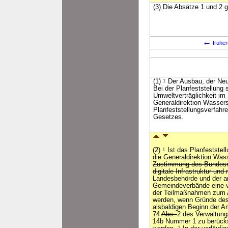
(3) Die Absätze 1 und 2 
←
früher
(1)
1
Der Ausbau, der Neu
Bei der Planfeststellung 
Umweltverträglichkeit i
Generaldirektion Wassers
Planfeststellungsverfahr
Gesetzes.
(2)
1
Ist das Planfeststell
die Generaldirektion Was
Zustimmung des Bundesmi
digitale Infrastruktur und
Landesbehörde und der 
Gemeindeverbände eine vo
der Teilmaßnahmen zum 
werden, wenn Gründe des
alsbaldigen Beginn der A
74
Abs.
2 des Verwaltun
14b Nummer 1 zu berücks
2