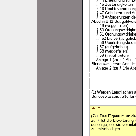
§ 44 Enteignung für Zw
§ 45 Zuständigkeiten
§ 46 Rechtsverordnun
§ 47 Gebühren- und Au
§ 48 Anforderungen der
Abschnitt 11 Bußgeldvors
§ 49 (weggefallen)
§ 50 Ordnungswidrigke
§ 51 Ordnungswidrigkei
§§ 52 bis 55 (aufgehob
§ 56 Überleitungsbest
§ 57 (aufgehoben)
§ 58 (weggefallen)
§ 59 (Inkrafttreten)
Anlage 1 (zu § 1 Abs. 1 
Binnenwasserstraßen de
Anlage 2 (zu § 14e Abs.
(1) Werden Landflächen 
Bundeswasserstraße für d
(2)
1
Das Eigentum an de
zu.
2
Ist die Erweiterung k
derjenige, der sie veranl
zu entschädigen.