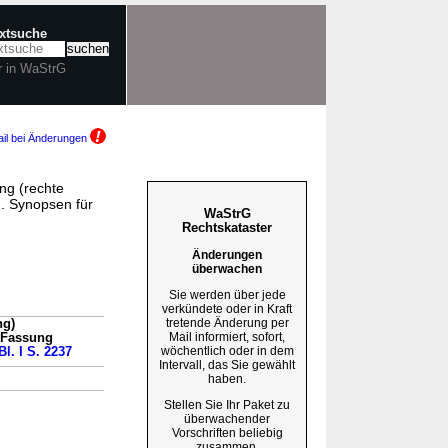
extsuche
r in WaStrG
il bei Änderungen
ng (rechte
. Synopsen für
WaStrG
Rechtskataster
Änderungen
überwachen
Sie werden über jede
verkündete oder in Kraft
tretende Änderung per
ng)
Mail informiert, sofort,
n Fassung
wöchentlich oder in dem
Bl. I S. 2237
Intervall, das Sie gewählt
haben.
Stellen Sie Ihr Paket zu
überwachender
Vorschriften beliebig
zusammen.