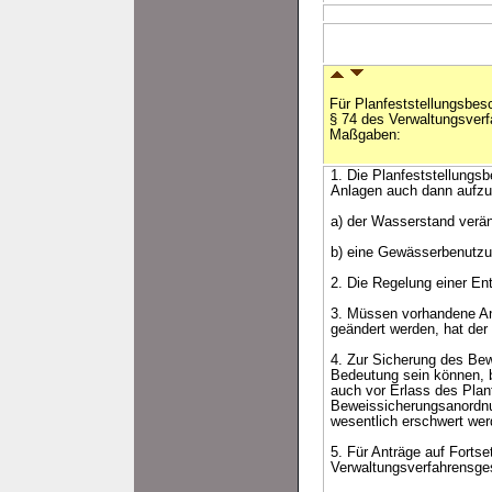
Für Planfeststellungsbes
§ 74 des Verwaltungsverf
Maßgaben:
1. Die Planfeststellungs
Anlagen auch dann aufzue
a) der Wasserstand verän
b) eine Gewässerbenutzung
2. Die Regelung einer En
3. Müssen vorhandene An
geändert werden, hat der
4. Zur Sicherung des Bew
Bedeutung sein können, b
auch vor Erlass des Plan
Beweissicherungsanordnu
wesentlich erschwert wer
5. Für Anträge auf Forts
Verwaltungsverfahrensg