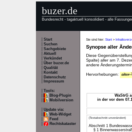
buzer.de
Bundesrecht - tagaktuell konsolidiert - alle Fassunge
Start
Sie sind hier:
Start
>
Inhaltsver
Suchen
Synopse aller Änd
Sachgebiete
Aktuell
Diese Gegenüberstellung 
Verkündet
Spalte) aller am 7. De
Über buzer.de
andere Änderungstermine
Qualität
Kontakt
Hervorhebungen:
alter 
Datenschutz
Impressum
Tools:
Blog-Plugin
WaStrG a.
in der vor dem 07.
Mobilversion
Update via:
Web-Widget
(Textabschnitt unverändert)
Feed
Rechtskataster
Abschnitt 1 Bundeswass
§ 1 Binnenwasserstraß