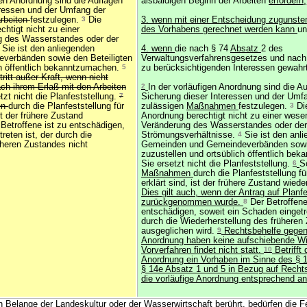
gen Anordnung sind die Auflagen
alsbaldigen Beginn der Arbeiten
erfordern,
eressen und der Umfang der
rbeiten
festzulegen.
3
Die
3. wenn mit einer Entscheidung zugunste
chtigt nicht zu einer
des Vorhabens gerechnet werden kann
un
g des Wasserstandes oder der
Sie ist den anliegenden
4. wenn
die nach § 74
Absatz
2 des
erbänden sowie den Beteiligten
Verwaltungsverfahrensgesetzes und nac
ch öffentlich bekanntzumachen.
5
zu berücksichtigenden Interessen gewahr
ritt außer Kraft, wenn nicht
h ihrem Erlaß mit den Arbeiten
2
In der vorläufigen Anordnung sind die Au
tzt nicht die Planfeststellung.
7
Sicherung dieser Interessen und der Umfa
en
durch die Planfeststellung für
zulässigen
Maßnahmen
festzulegen.
3
Die
st der frühere Zustand
Anordnung berechtigt nicht zu einer wese
Betroffene ist zu entschädigen,
Veränderung des Wasserstandes oder der
reten ist, der durch die
Strömungsverhältnisse.
4
Sie ist den anl
üheren Zustandes nicht
Gemeinden und Gemeindeverbänden sowie
zuzustellen und ortsüblich öffentlich be
Sie ersetzt nicht die Planfeststellung.
6
S
Maßnahmen
durch die Planfeststellung f
erklärt sind, ist der frühere Zustand wied
Dies gilt auch, wenn der Antrag auf Planfe
zurückgenommen wurde.
8
Der Betroffene
entschädigen, soweit ein Schaden eingetre
durch die Wiederherstellung des früheren
ausgeglichen wird.
9
Rechtsbehelfe gegen 
Anordnung haben keine aufschiebende Wi
Vorverfahren findet nicht statt.
10
Betrifft 
Anordnung ein Vorhaben im Sinne des § 1
§ 14e Absatz 1 und 5 in Bezug auf Recht
die vorläufige Anordnung entsprechend a
Belange der Landeskultur oder der Wasserwirtschaft berührt, bedürfen die F