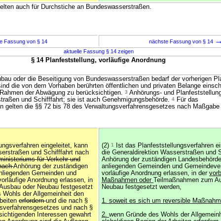
gelten auch für Durchstiche an Bundeswasserstraßen.
e Fassung von § 14
nächste Fassung von § 14
aktuelle Fassung § 14 zeigen
§ 14 Planfeststellung, vorläufige Anordnung
bau oder die Beseitigung von Bundeswasserstraßen bedarf der vorherigen Pl
sind die von dem Vorhaben berührten öffentlichen und privaten Belange einschl
m Rahmen der Abwägung zu berücksichtigen.
3
Anhörungs- und Planfeststellung
traßen und Schifffahrt; sie ist auch Genehmigungsbehörde.
4
Für das
en gelten die §§ 72 bis 78 des Verwaltungsverfahrensgesetzes nach Maßgabe
ungsverfahren eingeleitet, kann
(2)
1
Ist das Planfeststellungsverfahren ei
serstraßen und Schifffahrt nach
die Generaldirektion Wasserstraßen und S
nisteriums für Verkehr und
Anhörung der zuständigen Landesbehörde
 nach
Anhörung der zuständigen
anliegenden Gemeinden und Gemeindeve
anliegenden Gemeinden und
vorläufige Anordnung erlassen, in der
vorb
rläufige Anordnung erlassen, in
Maßnahmen oder
Teilmaßnahmen zum Au
Ausbau oder Neubau festgesetzt
Neubau festgesetzt werden,
 Wohls der Allgemeinheit den
rbeiten
erfordern
und die nach §
1. soweit es sich um reversible Maßnahm
gsverfahrensgesetzes und nach §
ichtigenden Interessen gewahrt
2.
wenn Gründe des Wohls der Allgemeinh