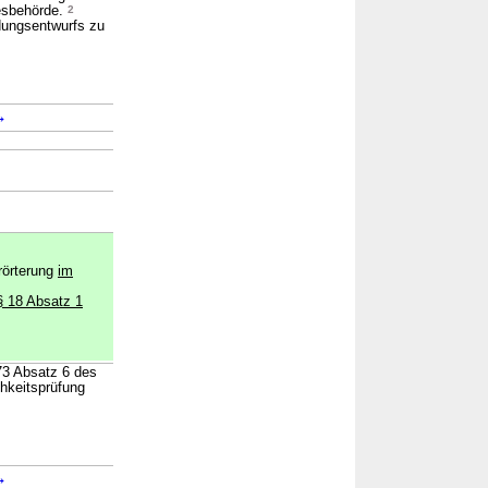
esbehörde.
2
dungsentwurfs zu
→
rörterung
im
§ 18 Absatz 1
 73 Absatz 6 des
hkeitsprüfung
→