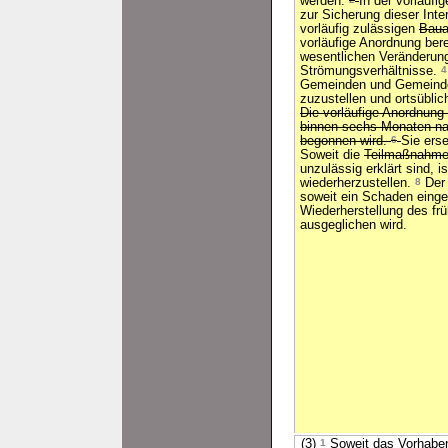
werden.
In der vorläufi
zur Sicherung dieser Int
vorläufig zulässigen
Baua
vorläufige Anordnung bere
wesentlichen Veränderun
Strömungsverhältnisse.
4
Gemeinden und Gemeindev
zuzustellen und ortsübli
Die vorläufige Anordnung t
binnen sechs Monaten nac
begonnen wird.
6
Sie erse
Soweit die
Teilmaßnahm
unzulässig erklärt sind, i
wiederherzustellen.
8
Der 
soweit ein Schaden einget
Wiederherstellung des fr
ausgeglichen wird.
(3)
1
Soweit das Vorhaben 