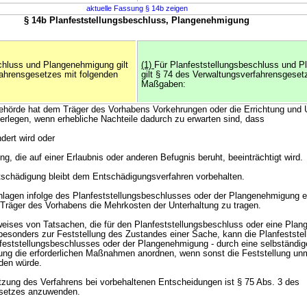
aktuelle Fassung § 14b zeigen
§ 14b Planfeststellungsbeschluss, Plangenehmigung
chluss und Plangenehmigung gilt
(1)
Für Planfeststellungsbeschluss und 
ahrensgesetzes mit folgenden
gilt § 74 des Verwaltungsverfahrensgeset
Maßgaben:
behörde hat dem Träger des Vorhabens Vorkehrungen oder die Errichtung und 
rlegen, wenn erhebliche Nachteile dadurch zu erwarten sind, dass
dert wird oder
, die auf einer Erlaubnis oder anderen Befugnis beruht, beeinträchtigt wird.
tschädigung bleibt dem Entschädigungsverfahren vorbehalten.
lagen infolge des Planfeststellungsbeschlusses oder der Plangenehmigung e
 Träger des Vorhabens die Mehrkosten der Unterhaltung zu tragen.
eises von Tatsachen, die für den Planfeststellungsbeschluss oder eine Pla
esonders zur Feststellung des Zustandes einer Sache, kann die Planfeststel
feststellungsbeschlusses oder der Plangenehmigung - durch eine selbständig
ng die erforderlichen Maßnahmen anordnen, wenn sonst die Feststellung unm
den würde.
etzung des Verfahrens bei vorbehaltenen Entscheidungen ist § 75 Abs. 3 des
esetzes anzuwenden.