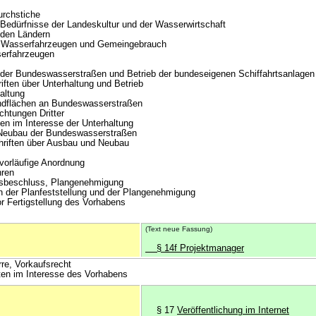
rchstiche
Bedürfnisse der Landeskultur und der Wasserwirtschaft
den Ländern
t Wasserfahrzeugen und Gemeingebrauch
erfahrzeugen
 der Bundeswasserstraßen und Betrieb der bundeseigenen Schiffahrtsanlagen
ften über Unterhaltung und Betrieb
altung
flächen an Bundeswasserstraßen
htungen Dritter
n im Interesse der Unterhaltung
 Neubau der Bundeswasserstraßen
riften über Ausbau und Neubau
vorläufige Anordnung
ren
sbeschluss, Plangenehmigung
der Planfeststellung und der Plangenehmigung
Fertigstellung des Vorhabens
(Text neue Fassung)
§ 14f Projektmanager
e, Vorkaufsrecht
en im Interesse des Vorhabens
§ 17
Veröffentlichung im Internet