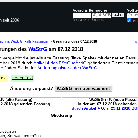
Vorschriftensuche
Vollt
§ / Artikel
Gesetz
n seit 2006
nu
zeichnis WaStrG
>
alle Fassungen
>
Gesamtsynopse 07.12.2018
Ma
erungen des
WaStrG
am 07.12.2018
vergleicht die jeweils alte Fassung (linke Spalte) mit der neuen Fassu
zember 2018 durch
Artikel 4 des FStrGuaÄndG
geänderten Einzelnormen
 finden Sie in der
Änderungshistorie des WaStrG
.
Text
,
neuer Text
Änderung verpasst?
WaStrG hier überwachen!
F. (alte Fassung)
WaStrG n.F. (neue Fassu
12.2018 geltenden Fassung
in der am 07.12.2018 geltende
durch Artikel 4 G. v. 29.11.2018 BG
Gliederung
erstraßen
en, Seewasserstraßen