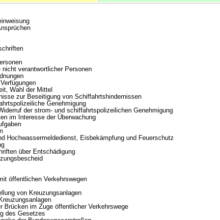
einweisung
nsprüchen
chriften
ersonen
icht verantwortlicher Personen
rdnungen
 Verfügungen
t, Wahl der Mittel
se zur Beseitigung von Schiffahrtshindernissen
hrtspolizeiliche Genehmigung
rruf der strom- und schiffahrtspolizeilichen Genehmigung
en im Interesse der Überwachung
ufgaben
n
 Hochwassermeldedienst, Eisbekämpfung und Feuerschutz
ng
iften über Entschädigung
tzungsbescheid
it öffentlichen Verkehrswegen
llung von Kreuzungsanlagen
Kreuzungsanlagen
 Brücken im Zuge öffentlicher Verkehrswege
ng des Gesetzes