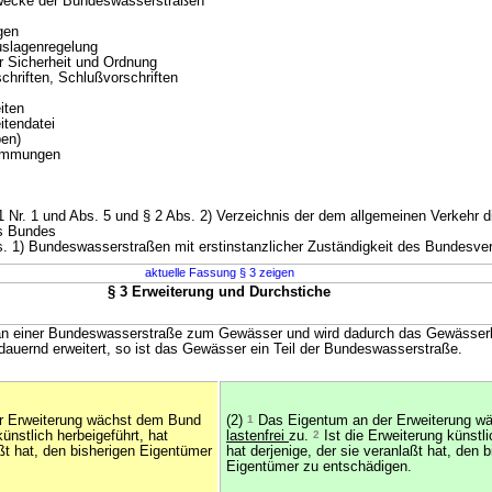
ecke der Bundeswasserstraßen
gen
slagenregelung
 Sicherheit und Ordnung
chriften, Schlußvorschriften
iten
tendatei
en)
immungen
Nr. 1 und Abs. 5 und § 2 Abs. 2) Verzeichnis der dem allgemeinen Verkehr 
s Bundes
 1) Bundeswasserstraßen mit erstinstanzlicher Zuständigkeit des Bundesver
aktuelle Fassung § 3 zeigen
§ 3 Erweiterung und Durchstiche
an einer Bundeswasserstraße zum Gewässer und wird dadurch das Gewässerb
auernd erweitert, so ist das Gewässer ein Teil der Bundeswasserstraße.
r Erweiterung wächst dem Bund
(2)
1
Das Eigentum an der Erweiterung w
ünstlich herbeigeführt, hat
lastenfrei
zu.
2
Ist die Erweiterung künstli
aßt hat, den bisherigen Eigentümer
hat derjenige, der sie veranlaßt hat, den 
Eigentümer zu entschädigen.