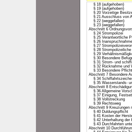
§ 18 (aufgehoben)
§ 19 (aufgehoben)
§ 20 Vorzeitige Besitz
§ 21 Ausschluss von A
§ 22 (weggefallen)
§ 23 (weggefallen)
Abschnitt 6 Ordnungsvors
§ 24 Strompolizei
§ 25 Verantwortliche P
§ 26 Inanspruchnahme n
§ 27 Strompolizeivero
§ 28 Strompolizeiliche
§ 29 Verhältnismäßigkei
§ 30 Besondere Befugnis
§ 31 Strom- und schiffa
§ 32 Rücknahme und Wide
§ 33 Besondere Pflicht
Abschnitt 7 Besondere A
§ 34 Schiffahrtszeiche
§ 35 Wasserstands- und
Abschnitt 8 Entschädigu
§ 36 Allgemeine Vorschr
§ 37 Einigung, Festse
§ 38 Vollstreckung
§ 39 Rechtsweg
Abschnitt 9 Kreuzungen m
§ 40 Duldungspflicht
§ 41 Kosten der Herste
§ 42 Unterhaltung der 
§ 43 Durchfahrten unter
Abschnitt 10 Durchführu