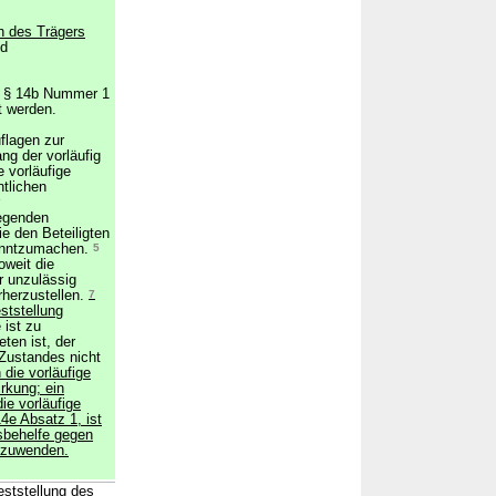
n des Trägers
d
h § 14b Nummer 1
t werden.
flagen zur
ng der vorläufig
 vorläufige
ntlichen
iegenden
 den Beteiligten
kanntzumachen.
5
oweit die
ür unzulässig
erherzustellen.
7
ststellung
 ist zu
ten ist, der
 Zustandes nicht
die vorläufige
rkung; ein
die vorläufige
4e Absatz 1, ist
sbehelfe gegen
nzuwenden.
eststellung des