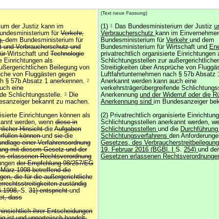
(Text neue Fassung)
um der Justiz kann im
(1)
1
Das Bundesministerium der Justiz
u
undesministerium für
Verkehr,
Verbraucherschutz
kann im Einvernehme
g,
dem Bundesministerium für
Bundesministerium für
Verkehr
und dem
t und Verbraucherschutz und
Bundesministerium für Wirtschaft und
Ene
für
Wirtschaft und
Technologie
privatrechtlich organisierte Einrichtungen 
te Einrichtungen als
Schlichtungsstellen zur außergerichtlich
ußergerichtlichen Beilegung von
Streitigkeiten über Ansprüche von Fluggä
rüche von Fluggästen gegen
Luftfahrtunternehmen nach § 57b Absatz
ch § 57b Absatz 1 anerkennen.
2
Anerkannt werden kann auch eine
uch eine
verkehrsträgerübergreifende Schlichtungs
nde Schlichtungsstelle.
3
Die
Anerkennung
und der Widerruf oder die 
esanzeiger bekannt zu machen.
Anerkennung sind
im Bundesanzeiger be
nisierte Einrichtungen können als
(2) Privatrechtlich organisierte Einrichtu
rkannt werden, wenn
diese in
Schlichtungsstellen anerkannt werden, we
hlicher Hinsicht
die
Aufgaben
Schlichtungsstellen
und die
Durchführung
erfüllen können
und
sie
die
Schlichtungsverfahrens
den Anforderung
undlage einer Verfahrensordnung
Gesetzes, des Verbraucherstreitbeilegu
lang mit diesem Gesetz und der
19. Februar 2016 (BGBl. I
S.
254)
und de
es erlassenen Rechtsverordnung
Gesetzen erlassenen Rechtsverordnunge
rungen
der Empfehlung 98/257/EG
 März 1998 betreffend die
gen, die für die außergerichtliche
rechtsstreitigkeiten zuständig
4.1998,
S.
31) entspricht
und
et, dass
 hinsichtlich ihrer Entscheidungen
g ist und unparteiisch handelt,