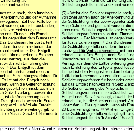
 Einrichtung als
nicht entspricht, kann die Einrichtung als
anerkannt werden.
Schlichtungsstelle nicht anerkannt werde
ngsstelle nach, dass innerhalb
(5)
1
Weist eine Schlichtungsstelle nach, 
r Anerkennung und der Aufnahme
von zwei Jahren nach der Anerkennung u
erwiegenden Zahl der Fälle bei ihr
der Schlichtung in der überwiegenden Zahl 
t wurden, die nicht bestanden,
Ansprüche geltend gemacht wurden, die n
elle vor Einleitung eines
kann diese Schlichtungsstelle vor Einleit
on dem Fluggast ein Entgelt
Schlichtungsverfahrens von dem Fluggast
s ist gegenüber dem Bundesamt
verlangen.
2
Der Nachweis ist gegenübe
Das Bundesamt für Justiz teilt
für Justiz zu erbringen.
3
Das Bundesamt fü
nd dem Bundesministerium der
der Schlichtungsstelle und dem Bundesmi
is erbracht ist.
4
Das Entgelt
Justiz
und für Verbraucherschutz
mit, ob
 nicht überschreiten.
5
Es kann
erbracht ist.
4
Das Entgelt nach Satz 1 dar
n der Vertrag, aus dem die
überschreiten.
5
Es kann nur verlangt wer
et wird, nach Einführung des
Vertrag, aus dem die Luftbeförderung gesc
rde.
6
Das Entgelt ist dem
nach Einführung des Entgelts geschloss
gten Luftfahrtunternehmen zu
Entgelt ist dem Fluggast von dem beteilig
ruch im Schlichtungsverfahren für
Luftfahrtunternehmen zu erstatten, wenn 
7
Es ist auf das Entgelt nach
Schlichtungsverfahren für begründet erach
hnen, wenn die Geltendmachung
auf das Entgelt nach Absatz 4 Satz 2 an
htungsverfahren missbräuchlich
die Geltendmachung des Anspruchs im
ch Satz 1 verlangt, obwohl der
Schlichtungsverfahren missbräuchlich wa
st, ist die Anerkennung nach
Entgelt nach Satz 1 verlangt, obwohl der
Dies gilt auch, wenn ein Entgelt
erbracht ist, ist die Anerkennung nach Ab
langt wird.
10
Wird ein Entgelt
widerrufen.
9
Dies gilt auch, wenn ein Ent
ichtungsstelle verlangt, gilt für
20 Euro verlangt wird.
10
Wird ein Entgelt
e § 57b Absatz 2 Satz 1 Nummer
6
einer Schlichtungsstelle verlangt, gilt für 
Schlichtungsstelle § 57b Absatz 2 Satz
gelte nach den Absätzen 4 und 5 haben die Schlichtungsstellen Interessierten