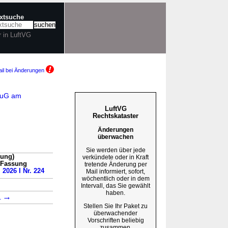
extsuche
r in LuftVG
il bei Änderungen
tZuG am
LuftVG
Rechtskataster
Änderungen
überwachen
Sie werden über jede
sung)
verkündete oder in Kraft
n Fassung
tretende Änderung per
 2026 I Nr. 224
Mail informiert, sofort,
wöchentlich oder in dem
Intervall, das Sie gewählt
haben.
→
1
Stellen Sie Ihr Paket zu
überwachender
Vorschriften beliebig
zusammen.