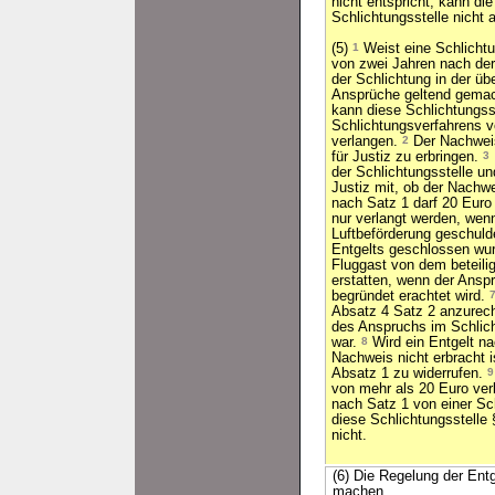
nicht entspricht, kann die
Schlichtungsstelle nicht 
(5)
1
Weist eine Schlichtu
von zwei Jahren nach de
der Schlichtung in der üb
Ansprüche geltend gemach
kann diese Schlichtungsst
Schlichtungsverfahrens v
verlangen.
2
Der Nachwei
für Justiz zu erbringen.
3
der Schlichtungsstelle u
Justiz mit, ob der Nachwe
nach Satz 1 darf 20 Euro
nur verlangt werden, wen
Luftbeförderung geschuld
Entgelts geschlossen wu
Fluggast von dem beteili
erstatten, wenn der Ansp
begründet erachtet wird.
Absatz 4 Satz 2 anzurec
des Anspruchs im Schlic
war.
8
Wird ein Entgelt na
Nachweis nicht erbracht i
Absatz 1 zu widerrufen.
9
von mehr als 20 Euro ver
nach Satz 1 von einer Schl
diese Schlichtungsstell
nicht.
(6) Die Regelung der Ent
machen.