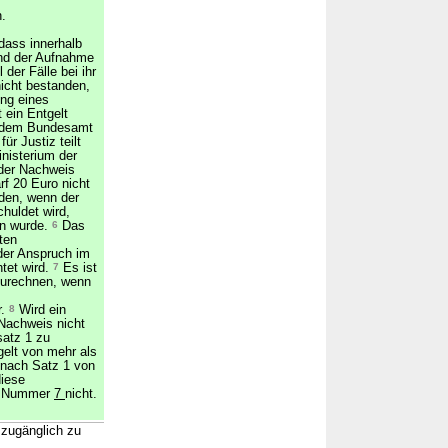
n.
dass innerhalb
nd der Aufnahme
der Fälle bei ihr
icht bestanden,
ung eines
 ein Entgelt
r dem Bundesamt
r Justiz teilt
nisterium der
 der Nachweis
f 20 Euro nicht
den, wenn der
huldet wird,
en wurde.
6
Das
ten
der Anspruch im
tet wird.
7
Es ist
zurechnen, wenn
r.
8
Wird ein
 Nachweis nicht
satz 1 zu
gelt von mehr als
 nach Satz 1 von
diese
 1 Nummer
7
nicht.
 zugänglich zu