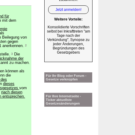
Jetzt anmelden!
nd für
Weitere Vorteile:
n mit dem
Konsolidierte Vorschriften
rgie
selbst bei Inkrafttreten "am
als
Tage nach der
en Beilegung von
Verkündung", Synopse zu
sten gegen
jeder Änderungen,
 1 anerkennen.
2
Begründungen des
Gesetzgebers
stelle.
3
Die
Rücknahme der
kannt zu machen.
ngen können als
nn die
Für Ihr Blog oder Forum -
 des
Gesetze verknüpfen
en
dieses
ngsgesetzes
vom
r
nach diesen
n entsprechen.
Für Ihre Internetseite -
Ticker aktuellste
Gesetzesänderungen