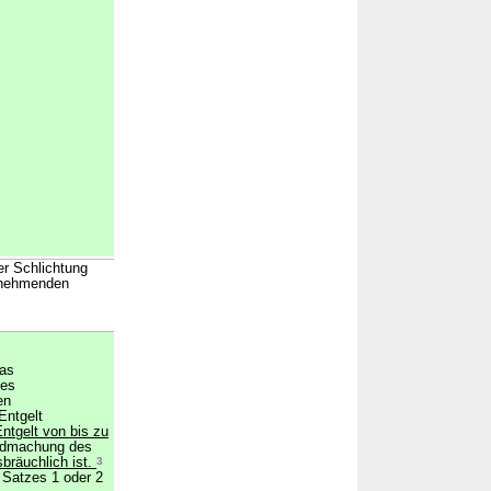
er Schlichtung
ilnehmenden
das
des
en
Entgelt
ntgelt von bis zu
ndmachung des
bräuchlich ist.
3
 Satzes 1 oder 2