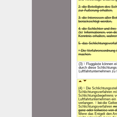
2. die Beteiligten des Sc
zur Äußerung erhalten,
3. die Interessen aller B
berücksichtigt werden,
4. die Schlichter und ihre
der
Informationen, von d
Kenntnis erhalten, wahre
5. das Schlichtungsverfah
2
Die Verfahrensordnung i
machen.
(3)
1
Fluggäste können ein
durch diese Schlichtungs
Luftfahrtunternehmen zu 
(4)
1
Die Schlichtungsstel
Schlichtungsverfahren m
Schlichtungsbegehrens vo
Luftfahrtunternehmen ei
verlangen.
2
Ist
die Gelt
Schlichtungsverfahren
mi
ganz oder teilweise von 
Wenn das Entgelt den An