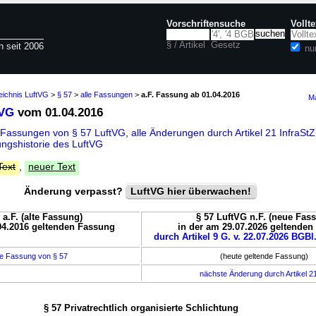
Vorschriftensuche
Vollt
§ / Artikel
Gesetz
n seit 2006
nu
eichnis LuftVG
>
§ 57
>
alle Fassungen
>
a.F. Fassung ab 01.04.2016
Ma
tVG
vom 01.04.2016
 Fassungen von § 57 LuftVG
,
alle Änderungen durch Artikel 21 InfraS
ngshistorie des LuftVG
Text
,
neuer Text
Änderung verpasst?
LuftVG hier überwachen!
 a.F. (alte Fassung)
§ 57 LuftVG n.F. (neue Fas
04.2016 geltenden Fassung
in der am 29.07.2026 geltende
durch Artikel 9 G. v. 22.07.2026 BGBl.
e Fassung von § 57
(heute geltende Fassung)
nächste Änderung durch Artikel 2
§ 57 Privatrechtlich organisierte Schlichtung