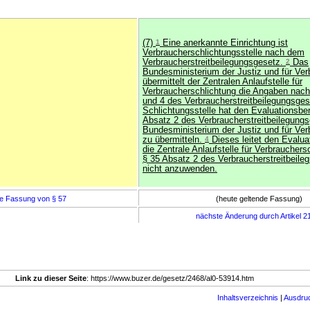
(7)
1
Eine anerkannte Einrichtung ist
Verbraucherschlichtungsstelle nach dem
Verbraucherstreitbeilegungsgesetz.
2
Das
Bundesministerium der Justiz und für Ve
übermittelt der Zentralen Anlaufstelle für
Verbraucherschlichtung die Angaben nach
und 4 des Verbraucherstreitbeilegungsge
Schlichtungsstelle hat den Evaluationsbe
Absatz 2 des Verbraucherstreitbeilegung
Bundesministerium der Justiz und für Ve
zu übermitteln.
4
Dieses leitet den Evalua
die Zentrale Anlaufstelle für Verbrauchers
§ 35 Absatz 2 des Verbraucherstreitbeile
nicht anzuwenden.
e Fassung von § 57
(heute geltende Fassung)
nächste Änderung durch Artikel 2
Link zu dieser Seite
: https://www.buzer.de/gesetz/2468/al0-53914.htm
Inhaltsverzeichnis
|
Ausdru