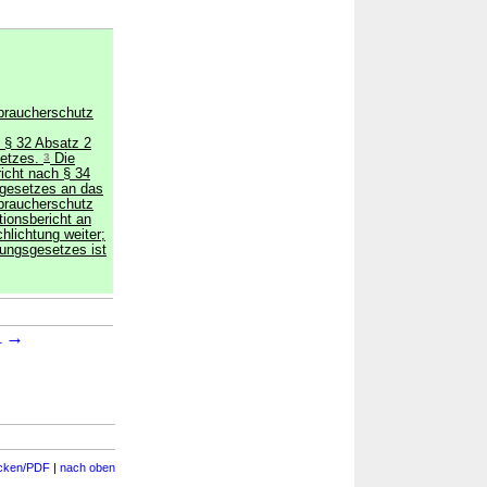
rbraucherschutz
 § 32 Absatz 2
setzes.
3
Die
richt nach § 34
sgesetzes an das
rbraucherschutz
tionsbericht an
chlichtung weiter;
gungsgesetzes ist
→
1
cken/PDF
|
nach oben