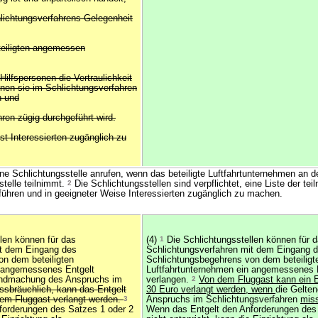
hlichtungsverfahrens Gelegenheit
eteiligten angemessen
 Hilfspersonen die Vertraulichkeit
enen sie im Schlichtungsverfahren
n und
ren zügig durchgeführt wird.
st Interessierten zugänglich zu
e Schlichtungsstelle anrufen, wenn das beteiligte Luftfahrtunternehmen an d
stelle teilnimmt.
2
Die Schlichtungsstellen sind verpflichtet, eine Liste der te
führen und in geeigneter Weise Interessierten zugänglich zu machen.
len können für das
(4)
1
Die Schlichtungsstellen können für 
it dem Eingang des
Schlichtungsverfahren mit dem Eingang 
n dem beteiligten
Schlichtungsbegehrens von dem beteiligt
n angemessenes Entgelt
Luftfahrtunternehmen ein angemessenes 
endmachung des Anspruchs im
verlangen.
2
Von dem Fluggast kann ein E
ssbräuchlich, kann das Entgelt
30 Euro verlangt werden, wenn
die Gelte
dem Fluggast verlangt werden.
3
Anspruchs im Schlichtungsverfahren
miss
forderungen des Satzes 1 oder 2
Wenn das Entgelt den Anforderungen des