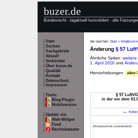
buzer.de
Bundesrecht - tagaktuell konsolidiert - alle Fassunge
Start
Sie sind hier:
Start
>
Inhaltsverz
Suchen
Änderung
§ 57 Luf
Sachgebiete
Aktuell
Ähnliche Seiten:
weitere
Verkündet
1. April 2016
und
Änderu
Über buzer.de
Qualität
Hervorhebungen:
alter 
Kontakt
Datenschutz
Impressum
Tools:
§ 57 LuftVG
in der vor dem 01.
Blog-Plugin
Mobilversion
←
früher
Update via:
Web-Widget
Feed
(Textabschnitt unverändert)
Rechtskataster