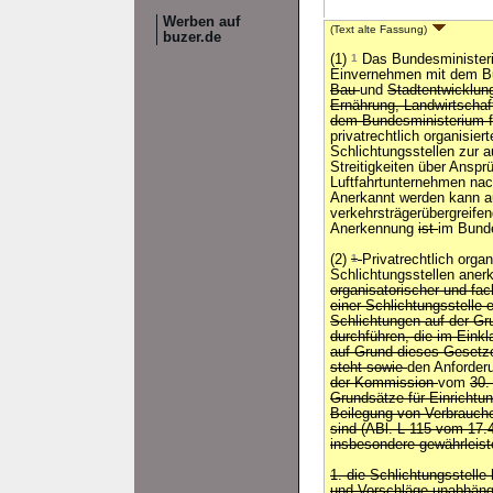
Werben auf
(Text alte Fassung)
buzer.de
(1)
1
Das Bundesministeri
Einvernehmen mit dem B
Bau
und
Stadtentwicklun
Ernährung, Landwirtschaf
dem Bundesministerium 
privatrechtlich organisier
Schlichtungsstellen zur a
Streitigkeiten über Ansp
Luftfahrtunternehmen na
Anerkannt werden kann a
verkehrsträgerübergreife
Anerkennung
ist
im Bund
(2)
1
Privatrechtlich orga
Schlichtungsstellen ane
organisatorischer und fac
einer Schlichtungsstelle 
Schlichtungen auf der Gr
durchführen, die im Eink
auf Grund dieses Gesetz
steht sowie
den Anforde
der Kommission
vom
30.
Grundsätze für Einrichtun
Beilegung von Verbraucher
sind (ABl. L 115 vom 17.
insbesondere gewährleist
1. die Schlichtungsstelle
und Vorschläge unabhängi