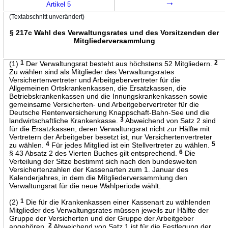
→
Artikel 5
(Textabschnitt unverändert)
§ 217c Wahl des Verwaltungsrates und des Vorsitzenden der
Mitgliederversammlung
(1)
1
Der Verwaltungsrat besteht aus höchstens 52 Mitgliedern.
2
Zu wählen sind als Mitglieder des Verwaltungsrates
Versichertenvertreter und Arbeitgebervertreter für die
Allgemeinen Ortskrankenkassen, die Ersatzkassen, die
Betriebskrankenkassen und die Innungskrankenkassen sowie
gemeinsame Versicherten- und Arbeitgebervertreter für die
Deutsche Rentenversicherung Knappschaft-Bahn-See und die
landwirtschaftliche Krankenkasse.
3
Abweichend von Satz 2 sind
für die Ersatzkassen, deren Verwaltungsrat nicht zur Hälfte mit
Vertretern der Arbeitgeber besetzt ist, nur Versichertenvertreter
zu wählen.
4
Für jedes Mitglied ist ein Stellvertreter zu wählen.
5
§ 43 Absatz 2 des Vierten Buches gilt entsprechend.
6
Die
Verteilung der Sitze bestimmt sich nach den bundesweiten
Versichertenzahlen der Kassenarten zum 1. Januar des
Kalenderjahres, in dem die Mitgliederversammlung den
Verwaltungsrat für die neue Wahlperiode wählt.
(2)
1
Die für die Krankenkassen einer Kassenart zu wählenden
Mitglieder des Verwaltungsrates müssen jeweils zur Hälfte der
Gruppe der Versicherten und der Gruppe der Arbeitgeber
angehören.
2
Abweichend von Satz 1 ist für die Festlegung der