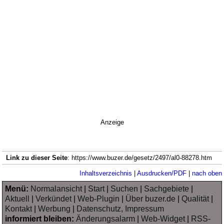
Anzeige
Link zu dieser Seite
: https://www.buzer.de/gesetz/2497/al0-88278.htm
Inhaltsverzeichnis
|
Ausdrucken/PDF
|
nach oben
Menü:
Normalansicht
|
Start
|
Suchen
|
Sachgebiete
|
Aktuell
|
Verkündet
|
Web-Plugin
|
Über buzer.de
|
Qualität
|
Kontakt
|
Werbung
|
Datenschutz, Impressum
informiert bleiben:
Änderungsalarm
|
Web-Widget
|
RSS-