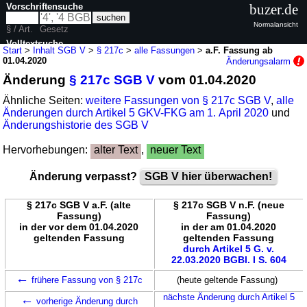
Vorschriftensuche
buzer.de
Normalansicht
§ / Art.
Gesetz
Volltextsuche
Start
>
Inhalt SGB V
>
§ 217c
>
alle Fassungen
>
a.F. Fassung ab
01.04.2020
Änderungsalarm
nur in SGB V
Änderung
§ 217c SGB V
vom 01.04.2020
Ähnliche Seiten:
weitere Fassungen von § 217c SGB V
,
alle
Änderungen durch Artikel 5 GKV-FKG am 1. April 2020
und
Änderungshistorie des SGB V
Hervorhebungen:
alter Text
,
neuer Text
Änderung verpasst?
SGB V hier überwachen!
§ 217c SGB V a.F. (alte
§ 217c SGB V n.F. (neue
Fassung)
Fassung)
in der vor dem 01.04.2020
in der am 01.04.2020
geltenden Fassung
geltenden Fassung
durch Artikel 5 G. v.
22.03.2020 BGBl. I S. 604
←
frühere Fassung von § 217c
(heute geltende Fassung)
←
nächste Änderung durch Artikel 5
vorherige Änderung durch