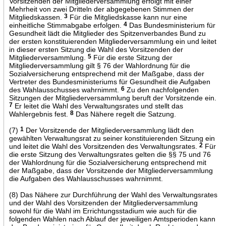
Vorsitzenden der Mitgliederversammlung erfolgt mit einer
Mehrheit von zwei Dritteln der abgegebenen Stimmen der
Mitgliedskassen.
3
Für die Mitgliedskasse kann nur eine
einheitliche Stimmabgabe erfolgen.
4
Das Bundesministerium für
Gesundheit lädt die Mitglieder des Spitzenverbandes Bund zu
der ersten konstituierenden Mitgliederversammlung ein und leitet
in dieser ersten Sitzung die Wahl des Vorsitzenden der
Mitgliederversammlung.
5
Für die erste Sitzung der
Mitgliederversammlung gilt § 76 der Wahlordnung für die
Sozialversicherung entsprechend mit der Maßgabe, dass der
Vertreter des Bundesministeriums für Gesundheit die Aufgaben
des Wahlausschusses wahrnimmt.
6
Zu den nachfolgenden
Sitzungen der Mitgliederversammlung beruft der Vorsitzende ein.
7
Er leitet die Wahl des Verwaltungsrates und stellt das
Wahlergebnis fest.
8
Das Nähere regelt die Satzung.
(7)
1
Der Vorsitzende der Mitgliederversammlung lädt den
gewählten Verwaltungsrat zu seiner konstituierenden Sitzung ein
und leitet die Wahl des Vorsitzenden des Verwaltungsrates.
2
Für
die erste Sitzung des Verwaltungsrates gelten die §§ 75 und 76
der Wahlordnung für die Sozialversicherung entsprechend mit
der Maßgabe, dass der Vorsitzende der Mitgliederversammlung
die Aufgaben des Wahlausschusses wahrnimmt.
(8) Das Nähere zur Durchführung der Wahl des Verwaltungsrates
und der Wahl des Vorsitzenden der Mitgliederversammlung
sowohl für die Wahl im Errichtungsstadium wie auch für die
folgenden Wahlen nach Ablauf der jeweiligen Amtsperioden kann