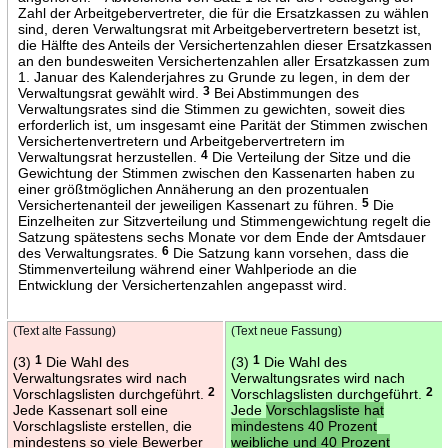
Zahl der Arbeitgebervertreter, die für die Ersatzkassen zu wählen
sind, deren Verwaltungsrat mit Arbeitgebervertretern besetzt ist,
die Hälfte des Anteils der Versichertenzahlen dieser Ersatzkassen
an den bundesweiten Versichertenzahlen aller Ersatzkassen zum
1. Januar des Kalenderjahres zu Grunde zu legen, in dem der
Verwaltungsrat gewählt wird.
3
Bei Abstimmungen des
Verwaltungsrates sind die Stimmen zu gewichten, soweit dies
erforderlich ist, um insgesamt eine Parität der Stimmen zwischen
Versichertenvertretern und Arbeitgebervertretern im
Verwaltungsrat herzustellen.
4
Die Verteilung der Sitze und die
Gewichtung der Stimmen zwischen den Kassenarten haben zu
einer größtmöglichen Annäherung an den prozentualen
Versichertenanteil der jeweiligen Kassenart zu führen.
5
Die
Einzelheiten zur Sitzverteilung und Stimmengewichtung regelt die
Satzung spätestens sechs Monate vor dem Ende der Amtsdauer
des Verwaltungsrates.
6
Die Satzung kann vorsehen, dass die
Stimmenverteilung während einer Wahlperiode an die
Entwicklung der Versichertenzahlen angepasst wird.
(Text alte Fassung)
(Text neue Fassung)
(3)
1
Die Wahl des
(3)
1
Die Wahl des
Verwaltungsrates wird nach
Verwaltungsrates wird nach
Vorschlagslisten durchgeführt.
2
Vorschlagslisten durchgeführt.
2
Jede Kassenart soll eine
Jede
Vorschlagsliste hat
Vorschlagsliste erstellen, die
mindestens 40 Prozent
mindestens so viele Bewerber
weibliche und 40 Prozent