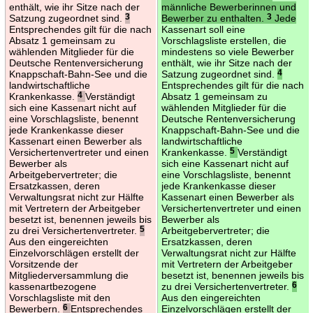
enthält, wie ihr Sitze nach der
männliche Bewerberinnen und
Satzung zugeordnet sind.
3
Bewerber zu enthalten.
3
Jede
Entsprechendes gilt für die nach
Kassenart soll eine
Absatz 1 gemeinsam zu
Vorschlagsliste erstellen, die
wählenden Mitglieder für die
mindestens so viele Bewerber
Deutsche Rentenversicherung
enthält, wie ihr Sitze nach der
Knappschaft-Bahn-See und die
Satzung zugeordnet sind.
4
landwirtschaftliche
Entsprechendes gilt für die nach
Krankenkasse.
4
Verständigt
Absatz 1 gemeinsam zu
sich eine Kassenart nicht auf
wählenden Mitglieder für die
eine Vorschlagsliste, benennt
Deutsche Rentenversicherung
jede Krankenkasse dieser
Knappschaft-Bahn-See und die
Kassenart einen Bewerber als
landwirtschaftliche
Versichertenvertreter und einen
Krankenkasse.
5
Verständigt
Bewerber als
sich eine Kassenart nicht auf
Arbeitgebervertreter; die
eine Vorschlagsliste, benennt
Ersatzkassen, deren
jede Krankenkasse dieser
Verwaltungsrat nicht zur Hälfte
Kassenart einen Bewerber als
mit Vertretern der Arbeitgeber
Versichertenvertreter und einen
besetzt ist, benennen jeweils bis
Bewerber als
zu drei Versichertenvertreter.
5
Arbeitgebervertreter; die
Aus den eingereichten
Ersatzkassen, deren
Einzelvorschlägen erstellt der
Verwaltungsrat nicht zur Hälfte
Vorsitzende der
mit Vertretern der Arbeitgeber
Mitgliederversammlung die
besetzt ist, benennen jeweils bis
kassenartbezogene
zu drei Versichertenvertreter.
6
Vorschlagsliste mit den
Aus den eingereichten
Bewerbern.
6
Entsprechendes
Einzelvorschlägen erstellt der