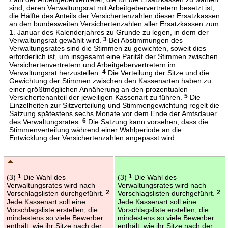
sind, deren Verwaltungsrat mit Arbeitgebervertretern besetzt ist,
die Hälfte des Anteils der Versichertenzahlen dieser Ersatzkassen
an den bundesweiten Versichertenzahlen aller Ersatzkassen zum
1. Januar des Kalenderjahres zu Grunde zu legen, in dem der
Verwaltungsrat gewählt wird.
3
Bei Abstimmungen des
Verwaltungsrates sind die Stimmen zu gewichten, soweit dies
erforderlich ist, um insgesamt eine Parität der Stimmen zwischen
Versichertenvertretern und Arbeitgebervertretern im
Verwaltungsrat herzustellen.
4
Die Verteilung der Sitze und die
Gewichtung der Stimmen zwischen den Kassenarten haben zu
einer größtmöglichen Annäherung an den prozentualen
Versichertenanteil der jeweiligen Kassenart zu führen.
5
Die
Einzelheiten zur Sitzverteilung und Stimmengewichtung regelt die
Satzung spätestens sechs Monate vor dem Ende der Amtsdauer
des Verwaltungsrates.
6
Die Satzung kann vorsehen, dass die
Stimmenverteilung während einer Wahlperiode an die
Entwicklung der Versichertenzahlen angepasst wird.
(3)
1
Die Wahl des
(3)
1
Die Wahl des
Verwaltungsrates wird nach
Verwaltungsrates wird nach
Vorschlagslisten durchgeführt.
2
Vorschlagslisten durchgeführt.
2
Jede Kassenart soll eine
Jede Kassenart soll eine
Vorschlagsliste erstellen, die
Vorschlagsliste erstellen, die
mindestens so viele Bewerber
mindestens so viele Bewerber
enthält, wie ihr Sitze nach der
enthält, wie ihr Sitze nach der