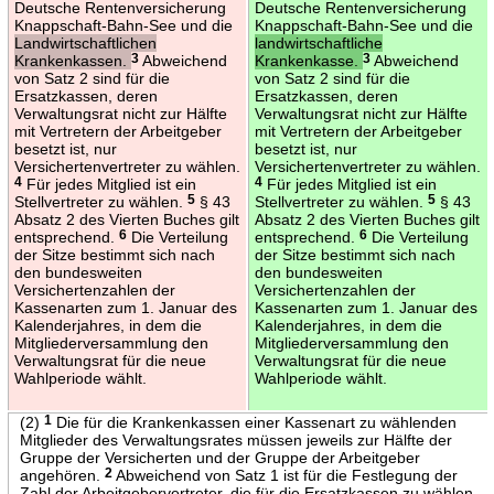
Deutsche Rentenversicherung
Deutsche Rentenversicherung
Knappschaft-Bahn-See und die
Knappschaft-Bahn-See und die
Landwirtschaftlichen
landwirtschaftliche
Krankenkassen.
3
Abweichend
Krankenkasse.
3
Abweichend
von Satz 2 sind für die
von Satz 2 sind für die
Ersatzkassen, deren
Ersatzkassen, deren
Verwaltungsrat nicht zur Hälfte
Verwaltungsrat nicht zur Hälfte
mit Vertretern der Arbeitgeber
mit Vertretern der Arbeitgeber
besetzt ist, nur
besetzt ist, nur
Versichertenvertreter zu wählen.
Versichertenvertreter zu wählen.
4
Für jedes Mitglied ist ein
4
Für jedes Mitglied ist ein
Stellvertreter zu wählen.
5
§ 43
Stellvertreter zu wählen.
5
§ 43
Absatz 2 des Vierten Buches gilt
Absatz 2 des Vierten Buches gilt
entsprechend.
6
Die Verteilung
entsprechend.
6
Die Verteilung
der Sitze bestimmt sich nach
der Sitze bestimmt sich nach
den bundesweiten
den bundesweiten
Versichertenzahlen der
Versichertenzahlen der
Kassenarten zum 1. Januar des
Kassenarten zum 1. Januar des
Kalenderjahres, in dem die
Kalenderjahres, in dem die
Mitgliederversammlung den
Mitgliederversammlung den
Verwaltungsrat für die neue
Verwaltungsrat für die neue
Wahlperiode wählt.
Wahlperiode wählt.
(2)
1
Die für die Krankenkassen einer Kassenart zu wählenden
Mitglieder des Verwaltungsrates müssen jeweils zur Hälfte der
Gruppe der Versicherten und der Gruppe der Arbeitgeber
angehören.
2
Abweichend von Satz 1 ist für die Festlegung der
Zahl der Arbeitgebervertreter, die für die Ersatzkassen zu wählen