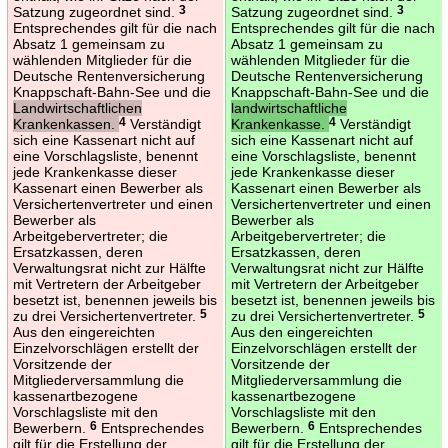
Satzung zugeordnet sind.
3
Satzung zugeordnet sind.
3
Entsprechendes gilt für die nach
Entsprechendes gilt für die nach
Absatz 1 gemeinsam zu
Absatz 1 gemeinsam zu
wählenden Mitglieder für die
wählenden Mitglieder für die
Deutsche Rentenversicherung
Deutsche Rentenversicherung
Knappschaft-Bahn-See und die
Knappschaft-Bahn-See und die
Landwirtschaftlichen
landwirtschaftliche
Krankenkassen.
4
Verständigt
Krankenkasse.
4
Verständigt
sich eine Kassenart nicht auf
sich eine Kassenart nicht auf
eine Vorschlagsliste, benennt
eine Vorschlagsliste, benennt
jede Krankenkasse dieser
jede Krankenkasse dieser
Kassenart einen Bewerber als
Kassenart einen Bewerber als
Versichertenvertreter und einen
Versichertenvertreter und einen
Bewerber als
Bewerber als
Arbeitgebervertreter; die
Arbeitgebervertreter; die
Ersatzkassen, deren
Ersatzkassen, deren
Verwaltungsrat nicht zur Hälfte
Verwaltungsrat nicht zur Hälfte
mit Vertretern der Arbeitgeber
mit Vertretern der Arbeitgeber
besetzt ist, benennen jeweils bis
besetzt ist, benennen jeweils bis
zu drei Versichertenvertreter.
5
zu drei Versichertenvertreter.
5
Aus den eingereichten
Aus den eingereichten
Einzelvorschlägen erstellt der
Einzelvorschlägen erstellt der
Vorsitzende der
Vorsitzende der
Mitgliederversammlung die
Mitgliederversammlung die
kassenartbezogene
kassenartbezogene
Vorschlagsliste mit den
Vorschlagsliste mit den
Bewerbern.
6
Entsprechendes
Bewerbern.
6
Entsprechendes
gilt für die Erstellung der
gilt für die Erstellung der