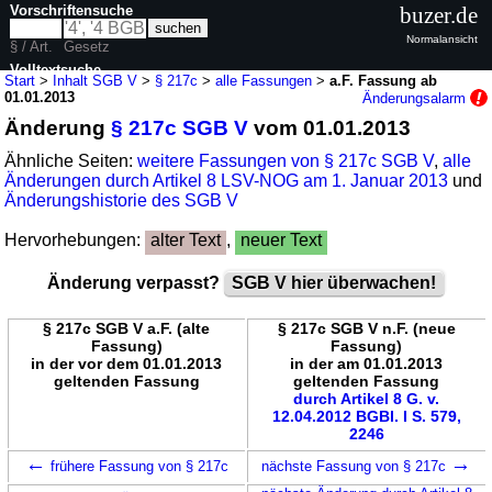
Vorschriftensuche
buzer.de
Normalansicht
§ / Art.
Gesetz
Volltextsuche
Start
>
Inhalt SGB V
>
§ 217c
>
alle Fassungen
>
a.F. Fassung ab
01.01.2013
Änderungsalarm
nur in SGB V
Änderung
§ 217c SGB V
vom 01.01.2013
Ähnliche Seiten:
weitere Fassungen von § 217c SGB V
,
alle
Änderungen durch Artikel 8 LSV-NOG am 1. Januar 2013
und
Änderungshistorie des SGB V
Hervorhebungen:
alter Text
,
neuer Text
Änderung verpasst?
SGB V hier überwachen!
§ 217c SGB V a.F. (alte
§ 217c SGB V n.F. (neue
Fassung)
Fassung)
in der vor dem 01.01.2013
in der am 01.01.2013
geltenden Fassung
geltenden Fassung
durch Artikel 8 G. v.
12.04.2012 BGBl. I S. 579,
2246
←
→
frühere Fassung von § 217c
nächste Fassung von § 217c