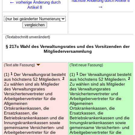
←
nächste Änderung durch Artikel 8
vorherige Änderung durch
→
Artikel 8
(Textabschnitt unverändert)
§ 217c Wahl des Verwaltungsrates und des Vorsitzenden der
Mitgliederversammlung
(Text alte Fassung)
(Text neue Fassung)
(1)
1
Der Verwaltungsrat besteht
(1)
1
Der Verwaltungsrat besteht
aus höchstens 52 Mitgliedern.
2
aus höchstens 52 Mitgliedern.
2
Zu wählen sind als Mitglieder
Zu wählen sind als Mitglieder
des Verwaltungsrates
des Verwaltungsrates
Versichertenvertreter und
Versichertenvertreter und
Arbeitgebervertreter für die
Arbeitgebervertreter für die
Allgemeinen
Allgemeinen
Ortskrankenkassen, die
Ortskrankenkassen, die
Ersatzkassen, die
Ersatzkassen, die
Betriebskrankenkassen und die
Betriebskrankenkassen und die
Innungskrankenkassen sowie
Innungskrankenkassen sowie
gemeinsame Versicherten- und
gemeinsame Versicherten- und
Arbeitgebervertreter für die
Arbeitgebervertreter für die